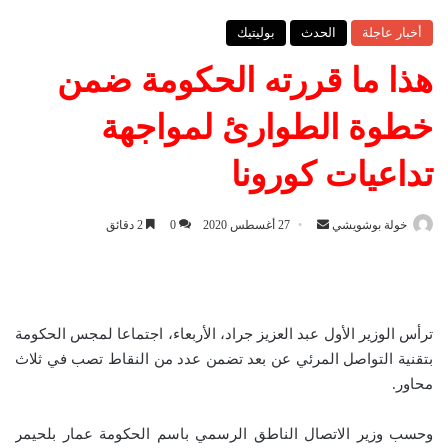
أخبار عاجلة
الحدث
بوليتيك
هذا ما قررته الحكومة ضمن
خطوة الطوارئ لمواجهة
تداعيات كورونا
خولة بوشويشي
أ
27 أغسطس 2020
0
2 دقائق
ر
س
ل
ب
ترأس الوزير الأول عبد العزيز جراد، الأربعاء، اجتماعا لمجس الحكومة
ر
بتقنية التواصل المرئي عن بعد تضمن عدد من النقاط تصب في ثلاث
ي
محاور.
د
ا
وحسب وزير الاتصال الناطق الرسمي باسم الحكومة عمار بلحيمر
إ