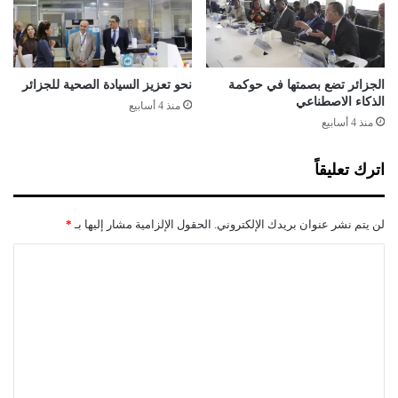
ف
ر
ة
ش
ا
ي
ل
ح
ن
غ
الجزائر تضع بصمتها في حوكمة
نحو تعزيز السيادة الصحية للجزائر
و
الذكاء الاصطناعي
ل
منذ 4 أسابيع
ع
أ
منذ 4 أسابيع
ي
م
ة
ا
اترك تعليقاً
ف
م
ي
أ
ت
ر
لن يتم نشر عنوان بريدك الإلكتروني.
الحقول الإلزامية مشار إليها بـ
*
ط
د
و
و
ا
ي
غ
ل
ر
ا
ق
ن
ت
د
؟
ع
ر
ا
ل
ت
ي