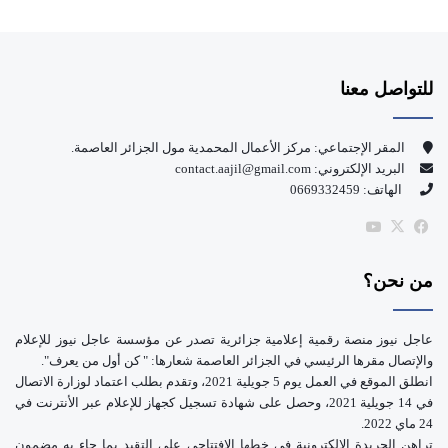
ي
X
Y
س
o
للتواصل معنا
ب
u
و
T
المقر الإجتماعي: مركز الأعمال المحمدية مول الجزائر العاصمة.
البريد الإلكتروني: contact.aajil@gmail.com
ك
u
الهاتف: 0669332459
b
‫X
فيسبوك
‫YouTube
e
من نحن؟
عاجل نيوز منصة رقمية إعلامية جزائرية تصدر عن مؤسسة عاجل نيوز للإعلام
والإتصال مقرها الرئيسي في الجزائر العاصمة شعارها: " كن أول من يعرف".
انطلق الموقع في العمل يوم 5 جويلية 2021، وتقدم بطلب اعتماد لوزارة الاتصال
في 14 جويلية 2021، وحصل على شهادة تسجيل كجهاز للإعلام عبر الأنترنت في
24 ماي 2022.
تراهن الجريدة الإلكترونية في خطها الافتتاحي على التقيد بما جاء به مضمون