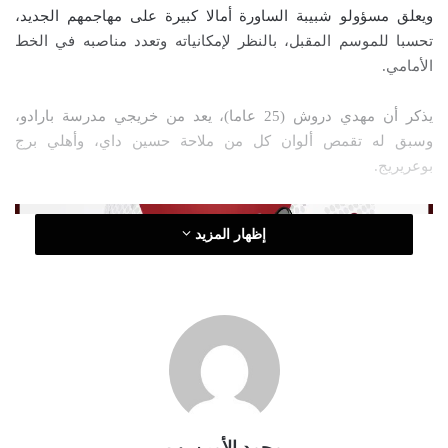
ويعلق مسؤولو شبيبة الساورة أمالا كبيرة على مهاجمهم الجديد،
ل
تحسبا للموسم المقبل، بالنظر لإمكانياته وتعدد مناصبه في الخط
ك
الأمامي.
ت
ر
يذكر أن مهدي دروش (25 عاما)، يعد من خريجي مدرسة بارادو،
و
وسبق له تقمص ألوان كل من ملاحة حسين داي، وأهلي برج
ن
بوعريريج.
ي
ا
إظهار المزيد
محمد الأمين. ب