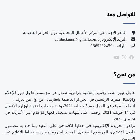
س
o
للتواصل معنا
ب
u
و
T
المقر الإجتماعي: مركز الأعمال المحمدية مول الجزائر العاصمة.
البريد الإلكتروني: contact.aajil@gmail.com
ك
u
الهاتف: 0669332459
b
‫X
فيسبوك
‫YouTube
e
من نحن؟
عاجل نيوز منصة رقمية إعلامية جزائرية تصدر عن مؤسسة عاجل نيوز للإعلام
والإتصال مقرها الرئيسي في الجزائر العاصمة شعارها: " كن أول من يعرف".
انطلق الموقع في العمل يوم 5 جويلية 2021، وتقدم بطلب اعتماد لوزارة الاتصال
في 14 جويلية 2021، وحصل على شهادة تسجيل كجهاز للإعلام عبر الأنترنت في
24 ماي 2022.
تراهن الجريدة الإلكترونية في خطها الافتتاحي على التقيد بما جاء به مضمون
قانون الإعلام و المرسوم التنفيذي المحدد لشروط ممارسة نشاط الإعلام عبر
الأنترنت.