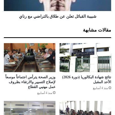
ل
ق
ك
ب
أ
ا
شبيبة القبائل تعلن عن طلاق بالتراضي مع رناي
س
ئ
ا
ل
مقالات مشابهة
ل
ت
ج
ع
ز
ل
ا
ن
ئ
ع
ر
ن
ط
ل
ا
نتائج شهادة البكالوريا (دورة 2026)
وزير الصحة يترأس اجتماعاً موسعاً
ق
الأحد المقبل
لإصلاح التسيير والارتقاء بظروف
ب
عمل مهنيي القطاع
منذ 4 أسابيع
ا
منذ 4 أسابيع
ل
ت
ر
ا