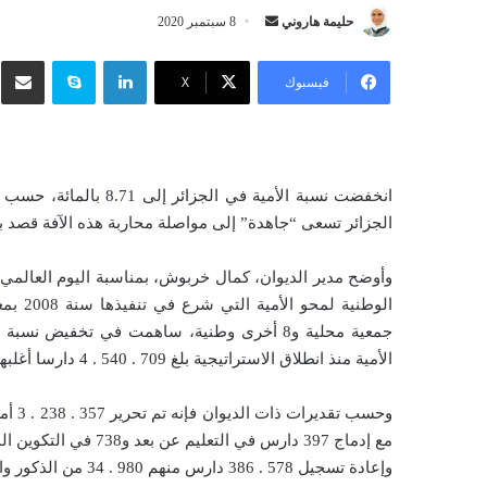
حليمة هاروني
أ
8 سبتمبر 2020
ر
لينكدإن
سكايب
شار
س
فيسبوك
‫X
ل
ب
ر
ي
انخفضت نسبة الأمية في 
د
الجزائر تسعى “جاهدة” إلى مواصلة محاربة هذه الآفة قصد بن
ا
إ
ل
ك
ت
الأمية منذ انطلاق الاستراتيجية بلغ 709 . 540 . 4 دارسا أغلبهم من الإناث بنسبة 87.07 بالمائة.
ر
و
ن
ي
ا
وإعادة تسجيل 578 . 386 دارس منهم 980 . 34 من الذكور والباقي من الإناث أي بنسبة فاقت 87 بالمائة.