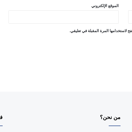
ه
الموقع الإلكتروني
ت
م
ا
م
ح لاستخدامها المرة المقبلة في تعليقي.
و
ا
ل
م
ت
ا
ب
ع
ة
"
من نحن؟
فر