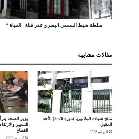
ط
ا
ل
س
سلطة ضبط السمعي البصري تنذر قناة "الحياة "
م
ع
ي
ا
مقالات مشابهة
ل
ب
ص
ر
ي
ت
ن
ذ
ر
ق
نتائج شهادة البكالوريا (دورة 2026) الأحد
وزير الصحة يترأس
ن
المقبل
التسيير والارتق
ا
القطاع
8 يوليو 2026
ة
8 يوليو 2026