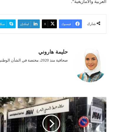
العربية والأمازيغية”.
شارك
فيسبوك
‫X
لينكدإن
سكا
حليمة هاروني
صحافية منذ 2020، مختصة في الشأن الوطني.
س
ل
ط
ة
ض
ب