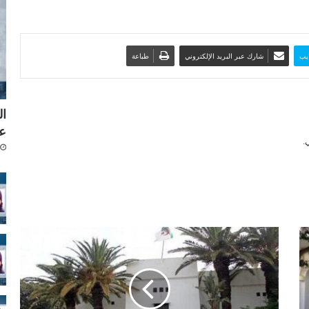
يب
شارك عبر البريد الإلكتروني
طباعة
ال
ع
م
ج
ل
س
ح
ق