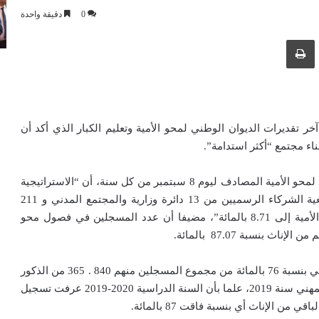
0
دقيقة واحدة
ك عبر البريد الإلكتروني
طباعة
الجزائر إلى 8.71 بالمائة، حسب آخر تقديرات الديوان الوطني لمحو الأمية وتعليم الكبار الذي أكد أن
اء مجتمع “أكثر استدامة”.
وأوضح مدير الديوان، كمال خربوش، بمناسبة اليوم العالمي لمحو الأمية المصادف ليوم 8 سبتمبر من كل سنة، أن “الاستراتيجية
الوطنية لمحو الأمية التي شرع في تنفيذها سنة 2008 بمعية الشركاء الرسميين من 13 دائرة وزارية والمجتمع المدني و 211
جمعية محلية و8 أخرى وطنية، ساهمت في تخفيض نسبة الأمية إلى 8.71 بالمائة”، مضيفا أن عدد المسجلين في فصول محو
وحسب تقديرات ذات الديوان فإنه تم تحرير 357 . 238 . 3 أمي بنسبة 76 بالمائة من مجموع المسجلين منهم 840 . 365 من الذكور
مع إدماج 397 دارس في التعليم عن بعد و738 في التكوين المهني سنة 2019، علما بأن السنة الدراسية 2020-2019 عرفت تسجيل