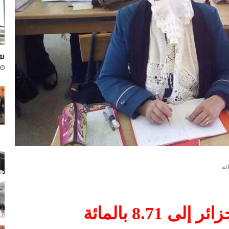
نتا
8.71 بالمائة