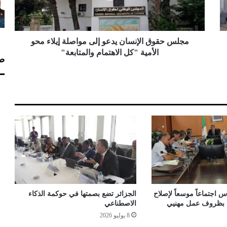
و
ق
ا
ل
مجلس حقوق الإنسان يدعو إلى مواصلة إيلاء محو
إ
الأمية "كل الاهتمام والمتابعة"
صف
ن
س
ا
ن
ي
د
ع
و
إ
ل
ى
م
و
 اجتماعاً موسعاً لإصلاح
الجزائر تضع بصمتها في حوكمة الذكاء
ا
اء بظروف عمل مهنيي
الاصطناعي
ص
8 يوليو 2026
ل