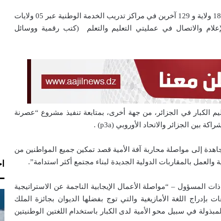
كما سجل الديوان 1946 دارس في تعلم اللغة الأمازيغية عبر 18 ولاية و 129 آخرين في مراكز تدريب الخدمة الوطنية عبر 05 ولايات
 الإعلام والاتصال في عمليتي التعليم والتعلم (كتب رقمية ووسائل
 الكبار في الجزائر، من جهة أخرى، بمتابعة تنفيذ مشروع “عصرنة
 بين الجزائر والاتحاد الأوروبي (p3a) .
اهدة إلى مواصلة محاربة آفة الأمية قصد تمكين جميع المواطنين من
والعمل بالمقاربات الدولية الجديدة لبناء مجتمع أكثر استدامة”.
اخ
ات المسؤول – “مواصلة الأعمال الإيجابية الناجمة عن الاستراتيجية
ة والتي أصبحت منذ 2016 متعددة اللغات بإدراج اللغة الأمازيغية والتي توج بفضلها الديوان بجائزة الملك
سكو طبعة 2019، تكريما للجهود المبذولة في سبيل محو الأمية لدى الكبار باستخدام اللغتين الوطنيتين