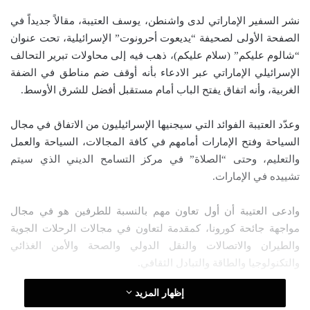
ب
س
نشر السفير الإماراتي لدى واشنطن، يوسف العتيبة، مقالاً جديداً في
ع
ل
الصفحة الأولى لصحيفة “يديعوت أحرونوت” الإسرائيلية، تحت عنوان
ع
ب
“شالوم عليكم” (سلام عليكم)، ذهب فيه إلى محاولات تبرير التحالف
ل
ر
الإسرائيلي الإماراتي عبر الادعاء بأنه أوقف ضم مناطق في الضفة
ى
ي
الغربية، وأنه اتفاق يفتح الباب أمام مستقبل أفضل للشرق الأوسط.
X
د
ا
وعدّد العتيبة الفوائد التي سيجنيها الإسرائيليون من الاتفاق في مجال
إ
السياحة وفتح الإمارات أمامهم في كافة المجالات، السياحة والعمل
ل
والتعليم، وحتى “الصلاة” في مركز التسامح الديني الذي سيتم
ك
تشييده في الإمارات.
ت
ر
وادعى العتيبة أن أول تعاون مهم بالنسبة للطرفين هو في مجال
و
مواجهة جائحة كورونا، كمقدمة لتعاون في مجالات الرحلات الجوية
ن
والطيران والاتصالات والنقل الدولي والصحة والأمن الغذائي
ي
ا
والتكنولوجيا والطاقة والتبادل الثقافي.
إظهار المزيد
لكن العتيبة وبعدما عدّد ما تفتحه الإمارات أمام السياح الإسرائيليين،