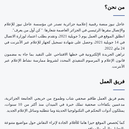
e
من نحن؟
عاجل نيوز منصة رقمية إعلامية جزائرية تصدر عن مؤسسة عاجل نيوز للإعلام
والإتصال مقرها الرئيسي في الجزائر العاصمة شعارها: " كن أول من يعرف".
انطلق الموقع في العمل يوم 5 جويلية 2021، وتقدم بطلب اعتماد لوزارة الاتصال
في 14 جويلية 2021، وحصل على شهادة تسجيل كجهاز للإعلام عبر الأنترنت في
24 ماي 2022.
تراهن الجريدة الإلكترونية في خطها الافتتاحي على التقيد بما جاء به مضمون
قانون الإعلام و المرسوم التنفيذي المحدد لشروط ممارسة نشاط الإعلام عبر
الأنترنت.
فريق العمل
يضم فريق العمل طاقم صحفي شاب وطموح من خريجي الجامعة الجزائرية،
مدعمين بكفاءات صحفية تملك خبرة في الميدان منذ أكثر من 10 سنوات،
يمتلكون أدوات التحكم في التكنولوجيا الحديثة وما تتطلبه وسائل الإعلام الجديد.
كما يُخصص الموقع حيزا هاما للأقلام الجادة لإثراء النقاش حول مواضيع متنوعة
بالتحليل والرأي والمواقف.