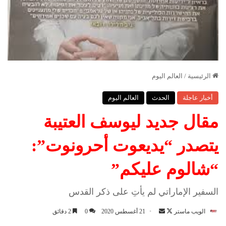
الرئيسية
/
العالم اليوم
أخبار عاجلة
الحدث
العالم اليوم
مقال جديد ليوسف العتيبة
يتصدر “يديعوت أحرونوت”:
“شالوم عليكم”
السفير الإماراتي لم يأتِ على ذكر القدس
الويب ماستر
ت
أ
21 أغسطس 2020
0
2 دقائق
ا
ر