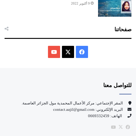
9 أكتوبر 2022
صفحاتنا
ف
ي
X
Y
س
o
للتواصل معنا
ب
u
و
T
المقر الإجتماعي: مركز الأعمال المحمدية مول الجزائر العاصمة.
البريد الإلكتروني: contact.aajil@gmail.com
ك
u
الهاتف: 0669332459
b
‫X
فيسبوك
‫YouTube