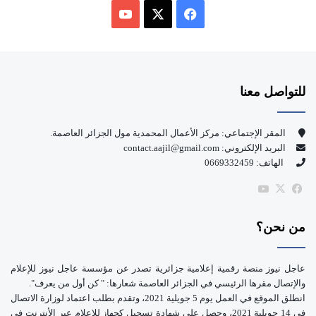
ف
ي
X
Y
س
o
للتواصل معنا
ب
u
و
T
المقر الإجتماعي: مركز الأعمال المحمدية مول الجزائر العاصمة.
البريد الإلكتروني: contact.aajil@gmail.com
ك
u
الهاتف: 0669332459
b
‫X
فيسبوك
‫YouTube
e
من نحن؟
عاجل نيوز منصة رقمية إعلامية جزائرية تصدر عن مؤسسة عاجل نيوز للإعلام
والإتصال مقرها الرئيسي في الجزائر العاصمة شعارها: " كن أول من يعرف".
انطلق الموقع في العمل يوم 5 جويلية 2021، وتقدم بطلب اعتماد لوزارة الاتصال
في 14 جويلية 2021، وحصل على شهادة تسجيل كجهاز للإعلام عبر الأنترنت في