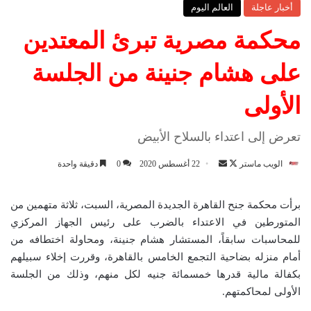
أخبار عاجلة
العالم اليوم
محكمة مصرية تبرئ المعتدين
على هشام جنينة من الجلسة
الأولى
تعرض إلى اعتداء بالسلاح الأبيض
الويب ماستر
ت
أ
22 أغسطس 2020
0
دقيقة واحدة
ا
ر
ب
س
برأت محكمة جنح القاهرة الجديدة المصرية، السبت، ثلاثة متهمين من
ع
ل
المتورطين في الاعتداء بالضرب على رئيس الجهاز المركزي
ع
ب
للمحاسبات سابقاً، المستشار هشام جنينة، ومحاولة اختطافه من
ل
ر
أمام منزله بضاحية التجمع الخامس بالقاهرة، وقررت إخلاء سبيلهم
ى
ي
بكفالة مالية قدرها خمسمائة جنيه لكل منهم، وذلك من الجلسة
X
د
الأولى لمحاكمتهم.
ا