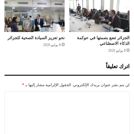
ت
ا
ق
ع
ا
ي
ل
ة
ر
ا
ق
ل
الجزائر تضع بصمتها في حوكمة
نحو تعزيز السيادة الصحية للجزائر
م
د
الذكاء الاصطناعي
8 يوليو 2026
ي
و
8 يوليو 2026
ح
ل
ق
ي
اترك تعليقاً
ي
ة
ق
ب
ي
ا
لن يتم نشر عنوان بريدك الإلكتروني.
الحقول الإلزامية مشار إليها بـ
*
ب
ل
ا
ت
ا
ل
ر
ل
ج
ح
ز
ي
ت
ا
ب
ع
ئ
ب
ر
ا
ل