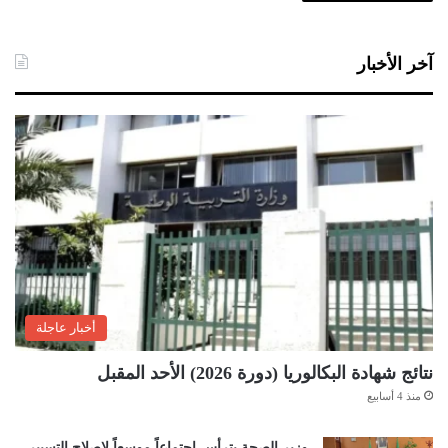
آخر الأخبار
الرئيس الفرنسي لم يشترط أي اسم
لتولي رئاسة الحكومة بمن فيهم الحريري
وفي الوقت ذاته، تردّدت أنباء عن تأجيل الرئيس الفرنسي زيارته إلى
لبنان مطلع سبتمبر المقبل، بعد فشل الأطراف السياسية في الاتفاق
على تشكيل حكومة تقوم بالإصلاحات المطلوبة للحصول على الدعم
الاقتصادي والمالي اللازم لإنقاذ البلاد معيشياً ونقدياً وانتشالها من
الانهيار الشامل.
أخبار عاجلة
وأكد مصدر من السفارة الفرنسية في بيروت، لـ”العربي الجديد”، أنّ
نتائج شهادة البكالوريا (دورة 2026) الأحد المقبل
زيارة ماكرون لا تزال موضوعة ومسجلة على جدول البرامج ولم يقم
منذ 4 أسابيع
حتى الساعة بإلغاء رحلته. وشدد المصدر، الذي رفض الإفصاح عن
هويته، على أن الرئيس الفرنسي لم يشترط أي اسم لتولي رئاسة
وزير الصحة يترأس اجتماعاً موسعاً لإصلاح التسيير