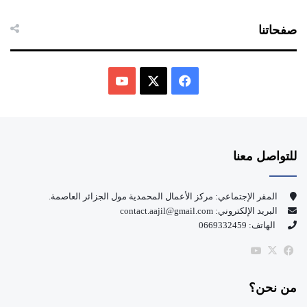
صفحاتنا
ف
ي
X
Y
س
o
للتواصل معنا
ب
u
و
T
المقر الإجتماعي: مركز الأعمال المحمدية مول الجزائر العاصمة.
البريد الإلكتروني: contact.aajil@gmail.com
ك
u
الهاتف: 0669332459
b
‫X
فيسبوك
‫YouTube
e
من نحن؟