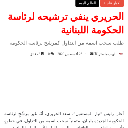
أخبار عاجلة
العالم اليوم
الحريري ينفي ترشيحه لرئاسة
الحكومة اللبنانية
طلب سحب اسمه من التداول كمرشح لرئاسة الحكومة
الويب ماستر
ت
أ
25 أغسطس 2020
0
3 دقائق
ا
ر
ب
س
ع
ل
ع
ب
ل
ر
ى
ي
X
د
ا
أعلن رئيس “تيار المستقبل”، سعد الحريري، أنّه غير مرشّحٍ لرئاسة
إ
الحكومة الجديدة بلبنان، متمنياً سحب اسمه من التداول، في خطوةٍ
ل