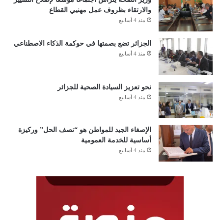
الحكومة بمن فيهم الحريري، ولكنه يفضل اختيار شخصية ترضي
والارتقاء بظروف عمل مهنيي القطاع
الشارع اللبناني وتوحّد القوى السياسية قدر الإمكان، في وقت يحتاج
منذ 4 أسابيع
لبنان إلى وحدة وتعاون بين الجميع للخروج من الأزمة الاقتصادية
الخطيرة والتي فاقمها انفجار مرفأ بيروت في الرابع من أوت الجاري.
الجزائر تضع بصمتها في حوكمة الذكاء الاصطناعي
منذ 4 أسابيع
نحو تعزيز السيادة الصحية للجزائر
منذ 4 أسابيع
الإصغاء الجيد للمواطن هو “نصف الحل” وركيزة
أساسية للخدمة العمومية
منذ 4 أسابيع