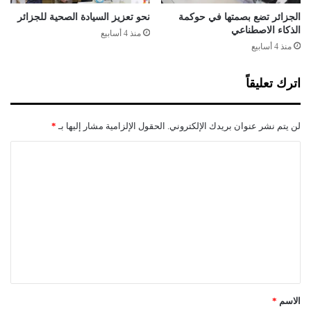
ت
الاستخباري الوطني قلّص من فاعلية هذه المجموعات
ز
الجزائر تضع بصمتها في حوكمة
نحو تعزيز السيادة الصحية للجزائر
ن
الذكاء الاصطناعي
ونشاطها، وحوّلها إلى مجموعات مطاردة وملاحقة باستمرار، ما
منذ 4 أسابيع
"
منذ 4 أسابيع
يقودها إلى القيام بعمليات يائسة ومحدودة وأقل إيذاءً من العمليات
ب
السابقة.
ش
اترك تعليقاً
أ
ن
ش
لن يتم نشر عنوان بريدك الإلكتروني.
الحقول الإلزامية مشار إليها بـ
*
ر
ق
ا
ا
ل
ل
م
ت
ت
ع
و
س
ل
ط
ي
ق
*
الاسم
*