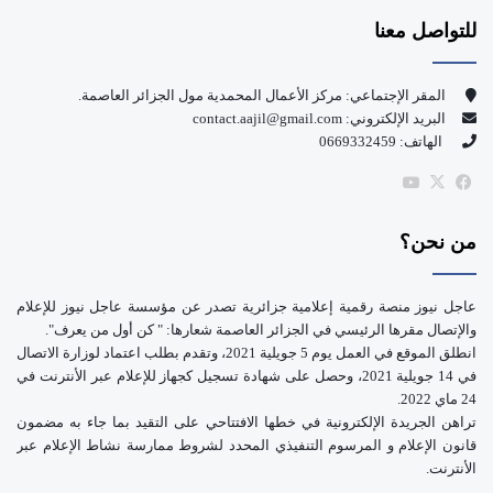
للتواصل معنا
ب
u
و
T
المقر الإجتماعي: مركز الأعمال المحمدية مول الجزائر العاصمة.
البريد الإلكتروني: contact.aajil@gmail.com
ك
u
الهاتف: 0669332459
b
‫X
فيسبوك
‫YouTube
e
من نحن؟
عاجل نيوز منصة رقمية إعلامية جزائرية تصدر عن مؤسسة عاجل نيوز للإعلام
والإتصال مقرها الرئيسي في الجزائر العاصمة شعارها: " كن أول من يعرف".
انطلق الموقع في العمل يوم 5 جويلية 2021، وتقدم بطلب اعتماد لوزارة الاتصال
في 14 جويلية 2021، وحصل على شهادة تسجيل كجهاز للإعلام عبر الأنترنت في
24 ماي 2022.
تراهن الجريدة الإلكترونية في خطها الافتتاحي على التقيد بما جاء به مضمون
قانون الإعلام و المرسوم التنفيذي المحدد لشروط ممارسة نشاط الإعلام عبر
الأنترنت.