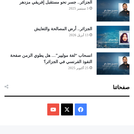
الجزائر.. جسر نحو مستقبل إفريقي مزدهر
3 سبتمبر 2025
الجزائر.. أرض المصالحة والتعايش
13 أبريل 2026
انسحاب “لغة موليير”… هل يطوي الزمن صفحة
النفوذ الفرنسي في الجزائر؟
25 أكتوبر 2025
صفحاتنا
ف
ي
X
Y
س
o