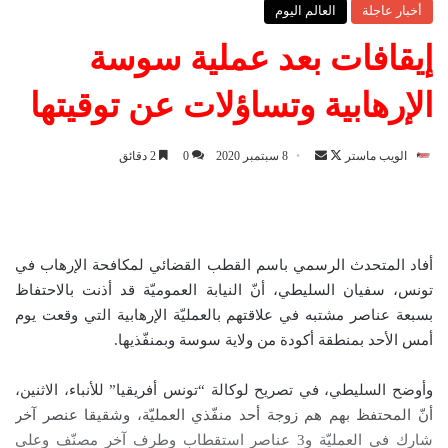
أخبار عاجلة
العالم اليوم
إيقافات بعد عملية سوسة
الإرهابية وتساؤلات عن توقيتها
الويب ماستر
ت
أ
8 سبتمبر 2020
0
2 دقائق
ا
ر
ب
س
ع
ل
ع
ب
أفاد المتحدث الرسمي باسم القطب القضائي لمكافحة الإرهاب في
ل
ر
تونس، سفيان السليطي، أنّ النيابة العموميّة قد أذنت بالاحتفاظ
ى
ي
بسبعة عناصر مشتبه في علاقتهم بالعمليّة الإرهابية التي وقعت يوم
X
د
أمس الأحد بمنطقة أكودة من ولاية سوسة وبمنفّذيها.
ا
إ
وأوضح السليطي، في تصريح لوكالة “تونس أفريقيا” للأنباء، الاثنين،
ل
أنّ المحتفظ بهم هم زوجة أحد منفّذي العمليّة، وشقيقا عنصر آخر
ك
شارك في العمليّة و3 عناصر استقطاب وطرف آخر مصنّف وعلى
ت