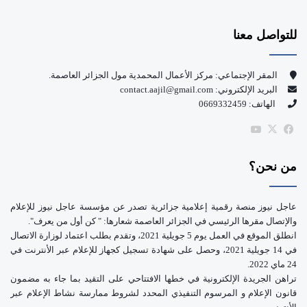
س
o
للتواصل معنا
ب
u
و
T
المقر الإجتماعي: مركز الأعمال المحمدية مول الجزائر العاصمة.
البريد الإلكتروني: contact.aajil@gmail.com
ك
u
الهاتف: 0669332459
b
‫X
فيسبوك
‫YouTube
e
من نحن؟
عاجل نيوز منصة رقمية إعلامية جزائرية تصدر عن مؤسسة عاجل نيوز للإعلام
والإتصال مقرها الرئيسي في الجزائر العاصمة شعارها: " كن أول من يعرف".
انطلق الموقع في العمل يوم 5 جويلية 2021، وتقدم بطلب اعتماد لوزارة الاتصال
في 14 جويلية 2021، وحصل على شهادة تسجيل كجهاز للإعلام عبر الأنترنت في
24 ماي 2022.
تراهن الجريدة الإلكترونية في خطها الافتتاحي على التقيد بما جاء به مضمون
قانون الإعلام و المرسوم التنفيذي المحدد لشروط ممارسة نشاط الإعلام عبر