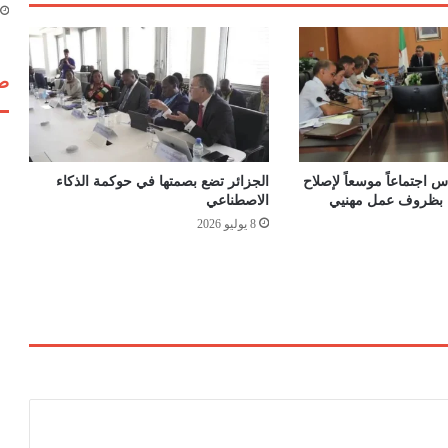
ن
ت
ا
ن
صف
ا
ر
ا
ئ
د
 اجتماعاً موسعاً لإصلاح
الجزائر تضع بصمتها في حوكمة الذكاء
ة
اء بظروف عمل مهنيي
الاصطناعي
ا
8 يوليو 2026
ل
ك
ي
ك
ا
ل
ي
و
ن
ا
ن