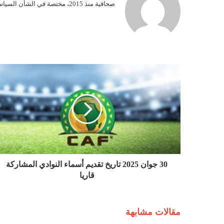
صحافية منذ 2015، مختصة في الشأن السياسي.
3
0
ج
و
ا
ن
2
0
2
5
30 جوان 2025 تاريخ تقديم أسماء النوادي المشاركة
ت
قاريا
ا
ر
ي
مقالات مشابهة
خ