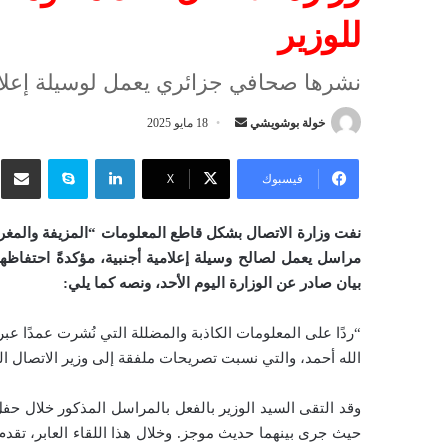
للوزير
نشرها صحافي جزائري يعمل لوسيلة إعلام
خولة بوشويشي
أ
18 مايو 2025
ر
لينكدإن
سكايب
شار
س
فيسبوك
‫X
ل
ب
نفت وزارة الاتصال بشكل قاطع المعلومات “المزيفة والمغرضة
ر
مراسل يعمل لصالح وسيلة إعلامية أجنبية، مؤكدةً احتفاظها 
ي
بيان صادر عن الوزارة اليوم الأحد، ونصه كما يلي:
د
ا
إ
الله أحمد، والتي نسبت تصريحات ملفقة إلى وزير الاتصال السي
ل
ك
ت
حيث جرى بينهما حديث موجز. وخلال هذا اللقاء العابر، تق
ر