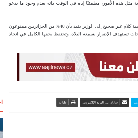
ة مثل هذه الأمور، مطمئنًا إياه في الوقت ذاته بعدم وجود ما يدعو
إزاء هذه الادعاءات الكاذبة التي أُوردت بسوء نية — ومنها نسبة كلام غير صحيح إلى الوزير يفيد بأن 40% من الجزائريين ممنوعون
ات تستهدف الإضرار بسمعة البلاد، وتحتفظ بحقها الكامل في اتخاذ
اخ
يب
شارك عبر البريد الإلكتروني
طباعة