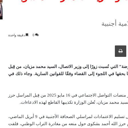
ية أجنبية
0
دقيقة واحدة
ك عبر البريد الإلكتروني
طباعة
” التي نُسبت زورًا إلى وزير الاتصال، السيد محمد مزيان، من قِبل
بحقها في اللجوء إلى القضاء وفقًا للقوانين السارية. وجاء ذلك في
“ردًا على المعلومات الكاذبة والمضللة التي نُشرت عمدًا عبر منصات التواصل الاجتماعي في 16 مايو 2025 من قِبل المراسل حرز
د محمد مزيان، تُعلن الوزارة تكذيبها القاطع لهذه الادعاءات.
وقد التقى السيد الوزير بالفعل بالمراسل المذكور خلال حفل تسليم الاعتمادات لمراسلي الصحافة الأجنبية في 9 أبريل الماضي،
دم حرز الله أحمد بشكوى حول منعه من مغادرة التراب الوطني، فلفت