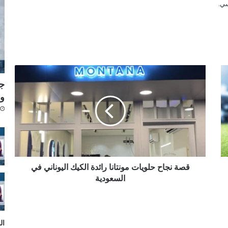
ق
ص
جد
ة
وي
ن
ج
ا
ح
ح
ل
و
قصة نجاح حلويات مونتانا رائدة الكيك اليوناني في
ي
السعودية
ا
ت
م
و
ال