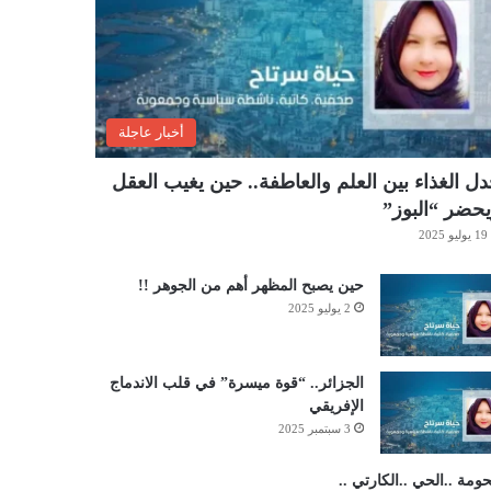
أخبار عاجلة
ل الغذاء بين العلم والعاطفة.. حين يغيب العقل
حضر “البوز”
19 يوليو 2025
حين يصبح المظهر أهم من الجوهر !!
2 يوليو 2025
الجزائر.. “قوة ميسرة” في قلب الاندماج
الإفريقي
3 سبتمبر 2025
حومة ..الحي ..الكارتي ..