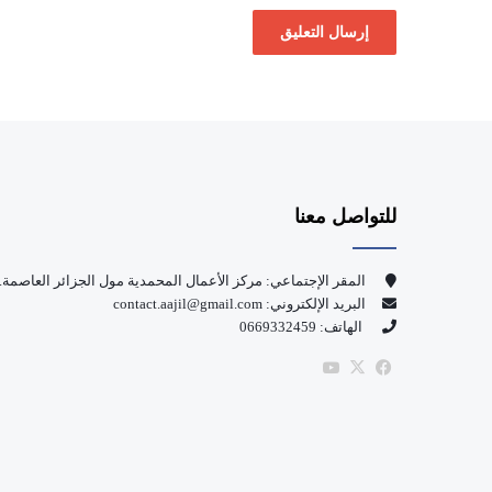
للتواصل معنا
المقر الإجتماعي: مركز الأعمال المحمدية مول الجزائر العاصمة.
البريد الإلكتروني: contact.aajil@gmail.com
الهاتف: 0669332459
‫X
فيسبوك
‫YouTube