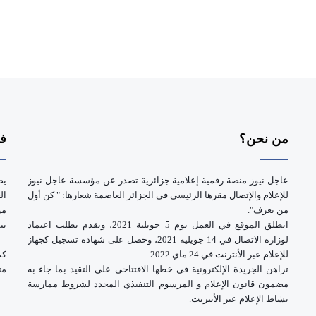
من نحن؟
فر
عاجل نيوز منصة رقمية إعلامية جزائرية تصدر عن مؤسسة عاجل نيوز
يض
للإعلام والإتصال مقرها الرئيسي في الجزائر العاصمة شعارها: " كن أول
ال
من يعرف".
انطلق الموقع في العمل يوم 5 جويلية 2021، وتقدم بطلب اعتماد
تت
لوزارة الاتصال في 14 جويلية 2021، وحصل على شهادة تسجيل كجهاز
للإعلام عبر الأنترنت في 24 ماي 2022.
كم
تراهن الجريدة الإلكترونية في خطها الافتتاحي على التقيد بما جاء به
مت
مضمون قانون الإعلام و المرسوم التنفيذي المحدد لشروط ممارسة
نشاط الإعلام عبر الأنترنت.