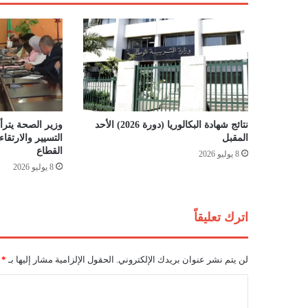
ت
ق
د
ي
م
أ
س
م
ا
نتائج شهادة البكالوريا (دورة 2026) الأحد
وزير الصحة يترأس
ء
المقبل
التسيير والارتق
ا
القطاع
8 يوليو 2026
ل
8 يوليو 2026
ن
و
ا
اترك تعليقاً
د
ي
ا
لن يتم نشر عنوان بريدك الإلكتروني.
الحقول الإلزامية مشار إليها بـ
*
ل
م
ا
ش
ل
ا