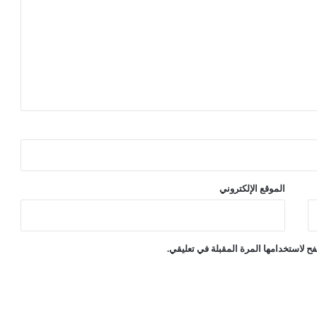
ي
ف
ي
ا
ل
س
ع
و
د
ي
ة
الموقع الإلكتروني
ح لاستخدامها المرة المقبلة في تعليقي.