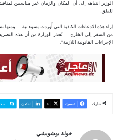
الوزير انتباهه إلى أن المكان والزمان غير مناسبين لمناقش
و
للقلق.
ن
ي
ا
من السفر إلى الخارج — تُحذر الوزارة من أن هذه التصريح
الإجراءات القانونية اللازمة”.
شارك
فيسبوك
‫X
لينكدإن
سكا
خولة بوشويشي