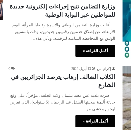
وزارة التضامن تتيح إجراءات إلكترونية جديدة
للمواطنين عبر البوابة الوطنية
أعلنت وزارة التضامن الوطني والأسرة وقضايا المرأة، اليوم
الأربعاء، عن إطلاق خدمتين رقميتين جديدتين، وذلك بالتنسيق
الوثيق مع المحافظة السامية للرقمنة. وتأتي هذه…
أكمل القراءة »
إكرام. س
13 أبريل 2026
0
الكلاب الضالة.. إرهاب يترصد الجزائريين في
الشارع
اهتزت بلدية عين معبد بشمال ولاية الجلفة، مؤخراً، على وقع
حادثة أليمة ضحيتها الطفل عبد الرحمان (5 سنوات)، الذي تعرض
لهجوم وحشي من…
أكمل القراءة »