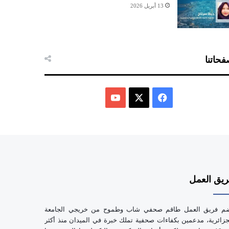
13 أبريل 2026
حاتنا
ف
ي
X
Y
س
o
ب
u
يق العمل
و
T
ك
u
م فريق العمل طاقم صحفي شاب وطموح من خريجي الجامعة
b
جزائرية، مدعمين بكفاءات صحفية تملك خبرة في الميدان منذ أكثر