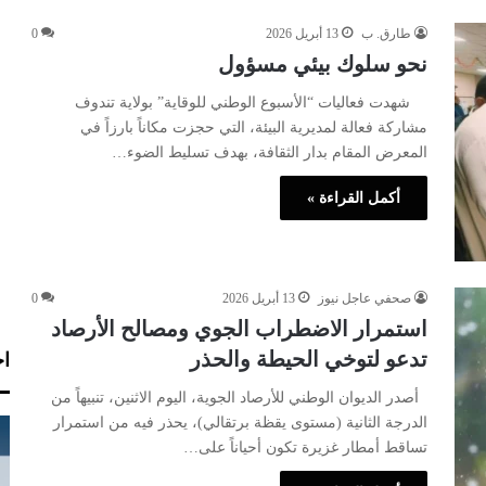
طارق. ب
13 أبريل 2026
0
نحو سلوك بيئي مسؤول
شهدت فعاليات “الأسبوع الوطني للوقاية” بولاية تندوف
مشاركة فعالة لمديرية البيئة، التي حجزت مكاناً بارزاً في
المعرض المقام بدار الثقافة، بهدف تسليط الضوء…
أكمل القراءة »
صحفي عاجل نيوز
13 أبريل 2026
0
استمرار الاضطراب الجوي ومصالح الأرصاد
تدعو لتوخي الحيطة والحذر
اخ
أصدر الديوان الوطني للأرصاد الجوية، اليوم الاثنين، تنبيهاً من
الدرجة الثانية (مستوى يقظة برتقالي)، يحذر فيه من استمرار
تساقط أمطار غزيرة تكون أحياناً على…