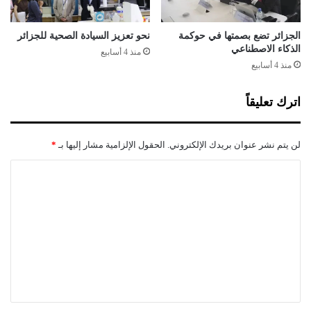
ب
ي
ل
ن
ا
الجزائر تضع بصمتها في حوكمة
نحو تعزيز السيادة الصحية للجزائر
الذكاء الاصطناعي
ل
منذ 4 أسابيع
م
منذ 4 أسابيع
ح
ل
اترك تعليقاً
ي
ي
ن
لن يتم نشر عنوان بريدك الإلكتروني.
الحقول الإلزامية مشار إليها بـ
*
ب
ا
ا
ل
ل
ج
ز
ت
ا
ع
ئ
ل
ر
ي
ق