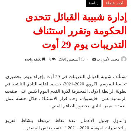
أخبار عاجلة
رياضة
إدارة شبيبة القبائل تتحدى
الحكومة وتقرر استئناف
التدريبات يوم 29 أوت
محمد الأمين. ب
أ
18 أغسطس 2020
0
دقيقة واحدة
ر
س
تستأنف شبيبة القبائل التدريبات في 29 أوت بإجراء تربص تحضيري،
ل
تحسبا للموسم الكروي 2020-2021، حسبما اعلنه النادي الناشط في
ب
بطولة الرابطة الاولى المحترفة لكرة القدم اليوم الاثنين على صفحته
ر
الرسمية على فايسبوك، وجاء قرار الاستئناف خلال جلسة عمل,
ي
انعقدت بمقر النادي، بحضور الطاقم الفني .
د
ا
و”تناول جدول الاعمال عدة نقاط مرتبطة بنشاط الفريق
إ
والتحضيرات لموسم 2020- 2021 “، حسب نفس المصدر.
ل