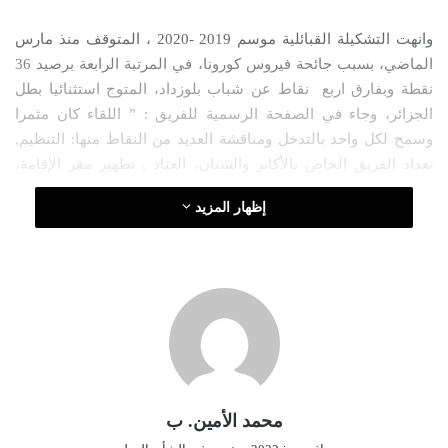
ك
وانهت التشكيلة القبائلية موسم 2019 -2020 ، المتوقف منذ مارس
ت
الماضي، بسبب جائحة فيروس كورونا، في المرتبة الرابعة برصيد 36
ر
نقطة وبفارق اربع نقاط عن شباب بلوزداد، المتوج استثنائيا بطل
و
الجزائر، وجاء في الصفحة الرسمية للفريق : ” اللقاء كان مثمرا
ن
وسمح لكل واحد بالتدخل ومناقشة العديد من النقاط منها: التنظيم,
ي
ا
تعداد الفريق الخاص بالأكابر والشبان، العتاد , تطهير مقر الإقامة،
المحل التجاري الرسمي للفريق، فضاء النادي، الاتصال، وتم في هذا
إظهار المزيد
الاطار اتخاذ عدة قرارات، من اهمها الاتصال باللاعبين في 27 أوت
والشروع في التربص يوم 29 من نفس الشهر.”
من جهة أخرى، أعلنت شبيبة القبائل عن انتداب المدافع الشاب احمد
كروم ( 20سنة)، قادما من جمعية وهران (الرابطة الثانية)، لعقد يمتد
لـ3 مواسم، وفتحت فترة الانتقالات الصيفية رسميا في الجزائر يوم 5
أوت وتمتد حتى 27 اكتوبر، بينما لم يحدد بعد تاريخ انطلاق موسم
2020- 2021 .
محمد الأمين. ب