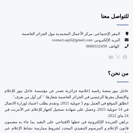
س
o
للتواصل معنا
ب
u
و
T
المقر الإجتماعي: مركز الأعمال المحمدية مول الجزائر العاصمة.
البريد الإلكتروني: contact.aajil@gmail.com
ك
u
الهاتف: 0669332459
b
‫X
فيسبوك
‫YouTube
e
من نحن؟
عاجل نيوز منصة رقمية إعلامية جزائرية تصدر عن مؤسسة عاجل نيوز للإعلام
والإتصال مقرها الرئيسي في الجزائر العاصمة شعارها: " كن أول من يعرف".
انطلق الموقع في العمل يوم 5 جويلية 2021، وتقدم بطلب اعتماد لوزارة الاتصال
في 14 جويلية 2021، وحصل على شهادة تسجيل كجهاز للإعلام عبر الأنترنت في
24 ماي 2022.
تراهن الجريدة الإلكترونية في خطها الافتتاحي على التقيد بما جاء به مضمون
قانون الإعلام و المرسوم التنفيذي المحدد لشروط ممارسة نشاط الإعلام عبر