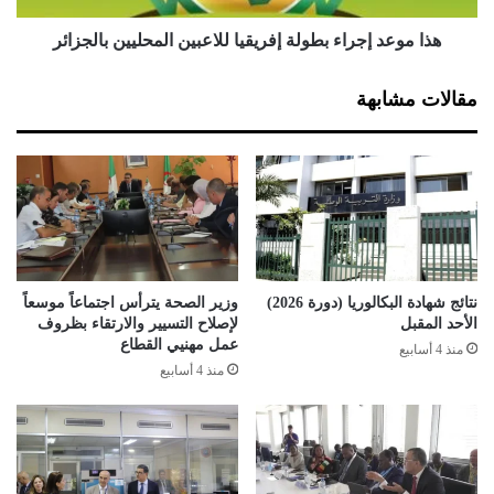
ا
ج
ل
ر
هذا موعد إجراء بطولة إفريقيا للاعبين المحليين بالجزائر
س
ا
ل
ء
مقالات مشابهة
ة
ب
ف
ط
ي
و
ت
ل
ر
ة
ب
إ
ص
ف
س
ر
ب
ي
نتائج شهادة البكالوريا (دورة 2026)
وزير الصحة يترأس اجتماعاً موسعاً
ت
ق
الأحد المقبل
لإصلاح التسيير والارتقاء بظروف
م
ي
عمل مهنيي القطاع
منذ 4 أسابيع
ب
ا
منذ 4 أسابيع
ر
ل
ا
ل
ل
ا
م
ع
ق
ب