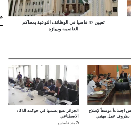
7
ق
صف
ا
ض
تعيين 47 قاضيا في الوظائف النوعية بمحاكم
ي
العاصمة وتيبازة
ا
ف
ي
ا
ل
و
ظ
ا
ئ
ف
ا
ل
ن
 اجتماعاً موسعاً لإصلاح
الجزائر تضع بصمتها في حوكمة الذكاء
و
اء بظروف عمل مهنيي
الاصطناعي
ع
منذ 4 أسابيع
ي