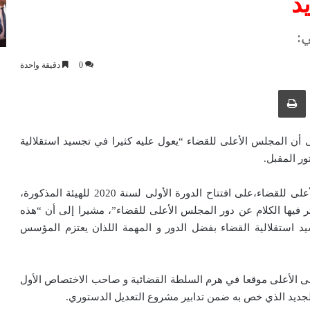
د
:
0
دقيقة واحدة
ك عبر البريد الإلكتروني
طباعة
لى أن المجلس الأعلى للقضاء “يعول عليه كثيرا في تجسيد استقلالية
ر المقبل.
و خلال إشرافه، باسم رئيس الجمهورية، رئيس المجلس الأعلى للقضاء،على افتتاح الدورة الأولى لسنة 2020 للهيئة المذكورة،
 فيها الكلام عن دور المجلس الأعلى للقضاء”، مشيرا إلى أن “هذه
د استقلالية القضاء بفضل الدور و المهمة اللذان يعتزم المؤسس
ى الأعلى موقعا في هرم السلطة القضائية و صاحب الاختصاص الأول
لجديد الذي خص به ضمن تدابير مشروع التعديل الدستوري.