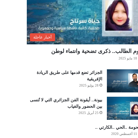
أخبار عاجلة
م الطالب.. ذكرى تضحية وانتماء لوطن
18 مايو 2025
الجزائر تضع قدمها على طريق الريادة
الإفريقية
28 يوليو 2025
بيونة.. أيقونة الفن الجزائري التي لا تُنسى
بين الحضور والغياب
25 أبريل 2025
حومة ..الحي ..الكارتي ..
11 أغسطس 2020