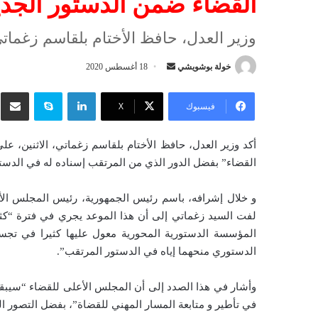
القضاء ضمن الدستور الجدي
وزير العدل، حافظ الأختام بلقاسم زغماتي
خولة بوشويشي
أ
18 أغسطس 2020
ر
لينكدإن
سكايب
شار
س
فيسبوك
‫X
ل
ب
أكد وزير العدل، حافظ الأختام بلقاسم زغماتي، الاثنين، ع
ر
القضاء” بفضل الدور الذي من المرتقب إسناده له في الدستو
ي
د
ا
لفت السيد زغماتي إلى أن هذا الموعد يجري في فترة “كثر
إ
المؤسسة الدستورية المحورية معول عليها كثيرا في تجسي
ل
الدستوري منحهما إياه في الدستور المرتقب”.
ك
ت
وأشار في هذا الصدد إلى أن المجلس الأعلى للقضاء “سيبق
ر
في تأطير و متابعة المسار المهني للقضاة”، بفضل التصور ا
و