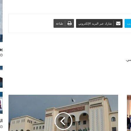
يب
شارك عبر البريد الإلكتروني
طباعة
يو
ت
ع
ي
ي
ال
ن
4