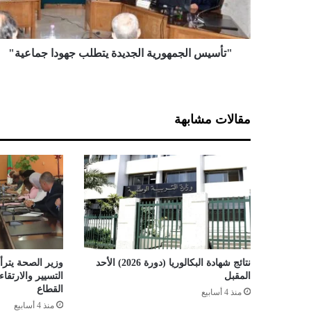
ا
ل
ج
م
"تأسيس الجمهورية الجديدة يتطلب جهودا جماعية"
ه
و
ر
ي
مقالات مشابهة
ة
ا
ل
ج
د
ي
د
ة
ي
ت
نتائج شهادة البكالوريا (دورة 2026) الأحد
وزير الصحة يترأس
ط
المقبل
التسيير والارتق
ل
القطاع
منذ 4 أسابيع
ب
منذ 4 أسابيع