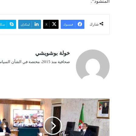
المنشود”.
شارك
فيسبوك
‫X
لينكدإن
سكا
خولة بوشويشي
صحافية منذ 2015، مختصة في الشأن السياسي.
"
ت
أ
س
ي
س