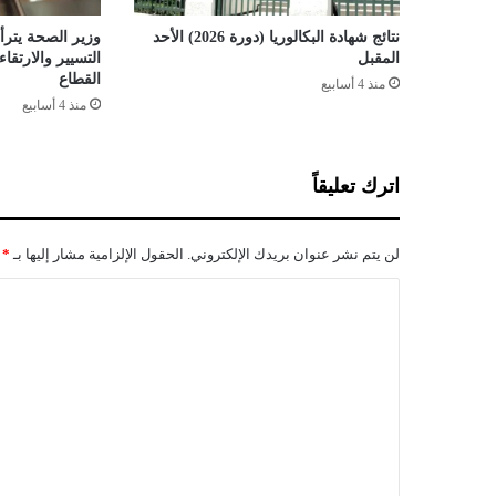
ن
ا
نتائج شهادة البكالوريا (دورة 2026) الأحد
وزير الصحة يترأس
ل
المقبل
التسيير والارتق
ن
القطاع
منذ 4 أسابيع
س
منذ 4 أسابيع
ي
ج
ا
اترك تعليقاً
ل
غ
ا
لن يتم نشر عنوان بريدك الإلكتروني.
الحقول الإلزامية مشار إليها بـ
*
ب
ي
ا
ف
ل
ي
2
ت
4
ع
س
ا
ل
ع
ي
ة
ف
ق