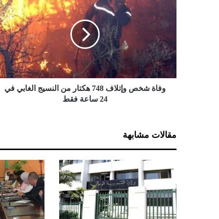
ف
ا
ة
ش
خ
ص
و
إ
ت
وفاة شخص وإتلاف 748 هكتار من النسيج الغابي في
ل
24 ساعة فقط
ا
ف
7
مقالات مشابهة
4
8
ه
ك
ت
ا
ر
م