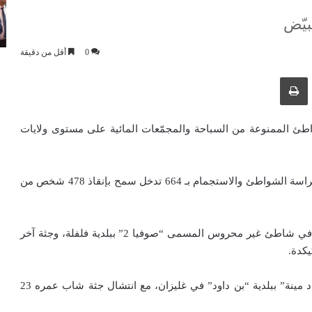
يّض
0
أقل من دقيقة
ك عبر البريد الإلكتروني
طباعة
اعة الأخيرة، في الشواطئ الممنوعة من السباحة والمجمّعات المائية على مستوى ولايات
وحسب بيان مصالح الحماية المدنية، فقد قام أعوان جهاز حراسة الشواطئ والاستجمام بـ 664 تدخل سمح بإنقاذ 478 شخص من
كما انتشل الغطّاسون جثة شاب عمره 27 سنة بعدما غرق في شاطئ غير محروس المسمى “صوفيا 2” ببلدية فلفلة، وجثة آخر
بالإضافة إلى انتشال جثة طفل عمره 13 سنة غرق في “واد مينة” ببلدية “بن داود” في غليزان، مع انتشال جثة شاب عمره 23