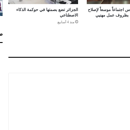
ش
خ
 اجتماعاً موسعاً لإصلاح
الجزائر تضع بصمتها في حوكمة الذكاء
ا
اء بظروف عمل مهنيي
الاصطناعي
ص
منذ 4 أسابيع
خ
ل
صف
ا
ل
ي
و
م