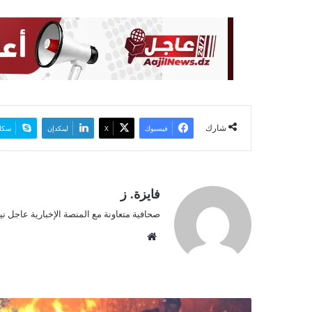
ي
ا
شارك
فيسبوك
‫X
لينكدإن
سكا
فايزة. ز
صحافية متعاونة مع المنصة الإخبارية عاجل نيو
موق
ع
الوي
ب
و