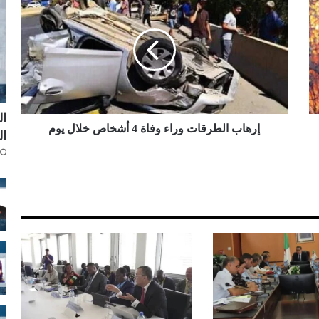
ر
ه
ا
ب
ا
ل
ط
ر
ال
ق
إرهاب الطرقات وراء وفاة 4 أشخاص خلال يوم
ال
ا
ت
و
ر
ا
ء
و
ف
ا
ة
4
أ