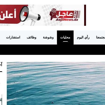
جتمعنا
رأي اليوم
محليات
وشوشة
وظائف
استشارات
آخ