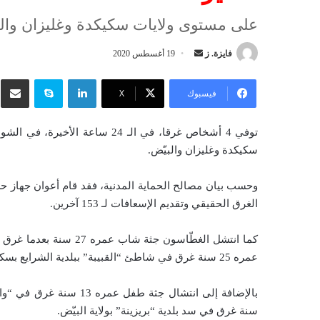
على مستوى ولايات سكيكدة وغليزان والب
فايزة. ز
أ
19 أغسطس 2020
ر
لينكدإن
سكايب
شار
س
فيسبوك
‫X
ل
ب
توفي 4 أشخاص غرقا، في الـ 24 س
ر
سكيكدة وغليزان والبيّض.
ي
د
ا
الغرق الحقيقي وتقديم الإسعافات لـ 153 آخرين.
إ
ل
ك
عمره 25 سنة غرق في شاطئ “القبيبة” ببلدية الشرايع بسكيكدة.
ت
ر
و
سنة غرق في سد بلدية “بريزينة” بولاية البيّض.
ن