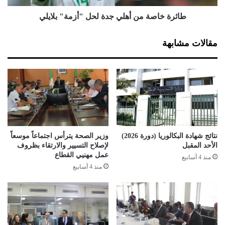
د
ة
ا
م
طائرة خاصة من أهلي جدة لحل "أزمة" بلايلي
ل
ن
س
أ
مقالات مشابهة
ع
ه
و
ل
د
ي
ي
ج
ت
د
ع
ة
ا
ل
ق
ح
ب
ل
نتائج شهادة البكالوريا (دورة 2026)
وزير الصحة يترأس اجتماعاً موسعاً
م
"
الأحد المقبل
لإصلاح التسيير والارتقاء بظروف
ب
أ
عمل مهنيي القطاع
منذ 4 أسابيع
و
ز
منذ 4 أسابيع
ل
م
ح
ة
ي
"
ب
ل