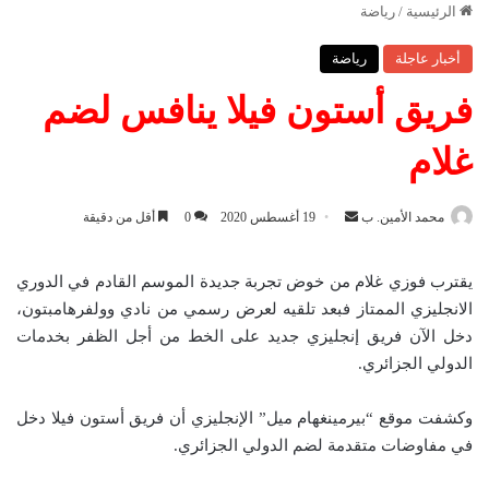
الرئيسية
/
رياضة
أخبار عاجلة
رياضة
فريق أستون فيلا ينافس لضم
غلام
محمد الأمين. ب
أ
19 أغسطس 2020
0
أقل من دقيقة
ر
س
يقترب فوزي غلام من خوض تجربة جديدة الموسم القادم في الدوري
ل
الانجليزي الممتاز فبعد تلقيه لعرض رسمي من نادي وولفرهامبتون،
ب
دخل الآن فريق إنجليزي جديد على الخط من أجل الظفر بخدمات
ر
الدولي الجزائري.
ي
د
وكشفت موقع “بيرمينغهام ميل” الإنجليزي أن فريق أستون فيلا دخل
ا
في مفاوضات متقدمة لضم الدولي الجزائري.
إ
ل