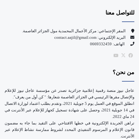
س
o
للتواصل معنا
ب
u
و
T
المقر الإجتماعي: مركز الأعمال المحمدية مول الجزائر العاصمة.
البريد الإلكتروني: contact.aajil@gmail.com
ك
u
الهاتف: 0669332459
b
‫X
فيسبوك
‫YouTube
e
من نحن؟
عاجل نيوز منصة رقمية إعلامية جزائرية تصدر عن مؤسسة عاجل نيوز للإعلام
والإتصال مقرها الرئيسي في الجزائر العاصمة شعارها: " كن أول من يعرف".
انطلق الموقع في العمل يوم 5 جويلية 2021، وتقدم بطلب اعتماد لوزارة الاتصال
في 14 جويلية 2021، وحصل على شهادة تسجيل كجهاز للإعلام عبر الأنترنت في
24 ماي 2022.
تراهن الجريدة الإلكترونية في خطها الافتتاحي على التقيد بما جاء به مضمون
قانون الإعلام و المرسوم التنفيذي المحدد لشروط ممارسة نشاط الإعلام عبر
الأنترنت.