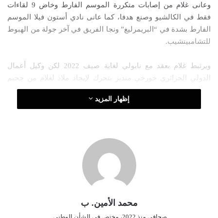
وعانى غلام من إصابات متكررة الموسم الفارط وخاض 9 لقاءات
ك
فقط في الكالشيو وصنع هدفا، كما عانى نادي أستون فيلا الموسم
ت
الفارط بشدة في “البريمرليغ” ونجا الفريق في آخر جولة من الهبوط
ر
للتشامبينشيب.
و
ن
ويرتبط غلام بعقد مع نابولي لغاية صيف 2022 لكن وكيل أعمال
ي
ا
الدولي الجزائري خورخي منديز يتحرك لإيجاد ملاذ لغلام من جحيم
نابولي.
إظهار المزيد
محمد الأمين. ب
صحافي منذ 2022، مختص في الشأن الوطني.