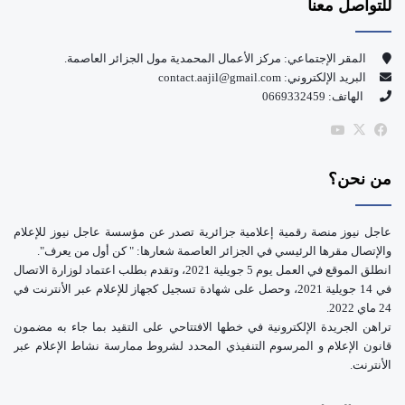
للتواصل معنا
ب
u
و
T
المقر الإجتماعي: مركز الأعمال المحمدية مول الجزائر العاصمة.
البريد الإلكتروني: contact.aajil@gmail.com
ك
u
الهاتف: 0669332459
b
‫X
فيسبوك
‫YouTube
e
من نحن؟
عاجل نيوز منصة رقمية إعلامية جزائرية تصدر عن مؤسسة عاجل نيوز للإعلام
والإتصال مقرها الرئيسي في الجزائر العاصمة شعارها: " كن أول من يعرف".
انطلق الموقع في العمل يوم 5 جويلية 2021، وتقدم بطلب اعتماد لوزارة الاتصال
في 14 جويلية 2021، وحصل على شهادة تسجيل كجهاز للإعلام عبر الأنترنت في
24 ماي 2022.
تراهن الجريدة الإلكترونية في خطها الافتتاحي على التقيد بما جاء به مضمون
قانون الإعلام و المرسوم التنفيذي المحدد لشروط ممارسة نشاط الإعلام عبر
الأنترنت.