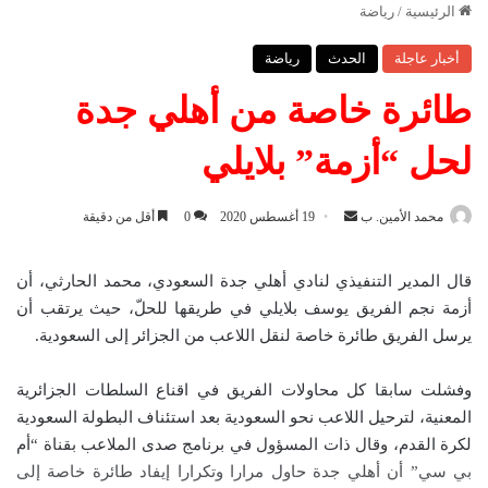
الرئيسية
/
رياضة
أخبار عاجلة
الحدث
رياضة
طائرة خاصة من أهلي جدة
لحل “أزمة” بلايلي
محمد الأمين. ب
أ
19 أغسطس 2020
0
أقل من دقيقة
ر
س
قال المدير التنفيذي لنادي أهلي جدة السعودي، محمد الحارثي، أن
ل
أزمة نجم الفريق يوسف بلايلي في طريقها للحلّ، حيث يرتقب أن
ب
يرسل الفريق طائرة خاصة لنقل اللاعب من الجزائر إلى السعودية.
ر
ي
وفشلت سابقا كل محاولات الفريق في اقناع السلطات الجزائرية
د
المعنية، لترحيل اللاعب نحو السعودية بعد استئناف البطولة السعودية
ا
لكرة القدم، وقال ذات المسؤول في برنامج صدى الملاعب بقناة “أم
إ
بي سي” أن أهلي جدة حاول مرارا وتكرارا إيفاد طائرة خاصة إلى
ل