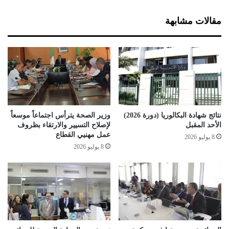
غ
ش
ل
ا
مقالات مشابهة
ا
ل
م
ا
ق
ت
ص
ا
د
ي
خ
نتائج شهادة البكالوريا (دورة 2026)
وزير الصحة يترأس اجتماعاً موسعاً
ط
الأحد المقبل
لإصلاح التسيير والارتقاء بظروف
و
عمل مهنيي القطاع
8 يوليو 2026
ة
8 يوليو 2026
ل
ت
ج
ا
و
ز
ا