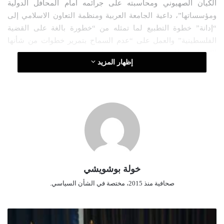
الكيان الصهيوني ومحاسبته على جرائمه أمام المحافل الدولية
و
ومؤسساتها”، داعية الجامعة العربية ومنظمة التعاون الاسلامي إلى
ن
“إدانة” خطوة التطبيع لما تمثله من “خطورة بالغة على القضية
ي
ا
الفلسطينية” والعمل على “عدم السماح بتمرير خطوات من شأنها
الإضرار بنضال الشعب الفلسطيني المشروع في استرجاع سيادته
إظهار المزيد
وأرضه ومقدسات الأمة”.
ومن بين الموقعين على هذا البيان حركة مجتمع السلم، جبهة العدالة
والتنمية، حركة البناء الوطني، حركة النهضة، حزب الفجر الجديد،
اتحاد القوى الديمقراطية والاجتماعية، جبهة النضال الوطني، جبهة
الحكم الراشد وكذا جمعية العلماء المسلمين الجزائريين، بالإضافة
إلى المجاهد لخضر بورقعة والمجاهدة جميلة بوحيرد.
خولة بوشويشي
صحافية منذ 2015، مختصة في الشأن السياسي.
ا