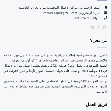
و
T
المقر الإجتماعي: مركز الأعمال المحمدية مول الجزائر العاصمة.
البريد الإلكتروني: contact.aajil@gmail.com
ك
u
الهاتف: 0669332459
b
‫X
فيسبوك
‫YouTube
e
من نحن؟
عاجل نيوز منصة رقمية إعلامية جزائرية تصدر عن مؤسسة عاجل نيوز للإعلام
والإتصال مقرها الرئيسي في الجزائر العاصمة شعارها: " كن أول من يعرف".
انطلق الموقع في العمل يوم 5 جويلية 2021، وتقدم بطلب اعتماد لوزارة الاتصال
في 14 جويلية 2021، وحصل على شهادة تسجيل كجهاز للإعلام عبر الأنترنت في
24 ماي 2022.
تراهن الجريدة الإلكترونية في خطها الافتتاحي على التقيد بما جاء به مضمون
قانون الإعلام و المرسوم التنفيذي المحدد لشروط ممارسة نشاط الإعلام عبر
الأنترنت.
فريق العمل