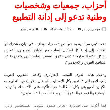
أحزاب، جمعيات وشخصيات
وطنية تدعو إلى إدانة التطبيع
خولة بوشويشي
أ
19 أغسطس 2020
0
دقيقة واحدة
ر
س
دعت قوى سياسية وجمعيات وشخصيات وطنية، في بيان مشترك لها
ل
الثلاثاء، إلى إدانة كل أشكال التطبيع مع الكيان الصهيوني، باعتباره
ب
يشكل “اعتداء صارخا” على حقوق الشعب الفلسطيني و”خروجا عن
ر
التوافق العربي والإسلامي”.
ي
د
ودعت هذه القوى الشعب الجزائري وكافة الشعوب العربية
ا
والإسلامية إلى “التعبير بكل الأساليب الحضارية عن رفض التطبيع مع
إ
الكيان الصهيوني بكل أشكاله” مع التأكيد على “التمسك بالثوابت
ل
الوطنية والقومية والحقوق الشرعية للشعب الفلسطيني”.
ك
ت
كما أكدت على ضرورة “تعزيز صمود الشعب الفلسطيني وعزل
ر