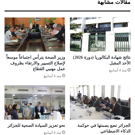
مقالات مشابهة
ص
ا
ف
ب
و
ي
ا
ة
ل
ت
ع
د
د
ع
د
و
م
ا
نتائج شهادة البكالوريا (دورة 2026)
وزير الصحة يترأس اجتماعاً موسعاً
ر
ل
الأحد المقبل
لإصلاح التسيير والارتقاء بظروف
ش
ح
عمل مهنيي القطاع
منذ 4 أسابيع
ح
ك
منذ 4 أسابيع
ل
و
ل
م
ا
ة
ر
ل
ت
ل
ف
ح
ا
ر
ع
ص
الجزائر تضع بصمتها في حوكمة
نحو تعزيز السيادة الصحية للجزائر
الذكاء الاصطناعي
ع
منذ 4 أسابيع