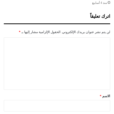
ل
منذ 4 أسابيع
ى
ض
اترك تعليقاً
م
ا
ن
لن يتم نشر عنوان بريدك الإلكتروني.
الحقول الإلزامية مشار إليها بـ
*
ا
ل
ا
أ
ل
ج
و
ت
ر
ع
ل
ي
ق
*
الاسم
*