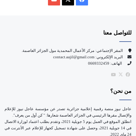
ي
X
Y
س
o
للتواصل معنا
ب
u
و
T
المقر الإجتماعي: مركز الأعمال المحمدية مول الجزائر العاصمة.
البريد الإلكتروني: contact.aajil@gmail.com
ك
u
الهاتف: 0669332459
b
‫X
فيسبوك
‫YouTube
e
من نحن؟
عاجل نيوز منصة رقمية إعلامية جزائرية تصدر عن مؤسسة عاجل نيوز للإعلام
والإتصال مقرها الرئيسي في الجزائر العاصمة شعارها: " كن أول من يعرف".
انطلق الموقع في العمل يوم 5 جويلية 2021، وتقدم بطلب اعتماد لوزارة الاتصال
في 14 جويلية 2021، وحصل على شهادة تسجيل كجهاز للإعلام عبر الأنترنت في
24 ماي 2022.