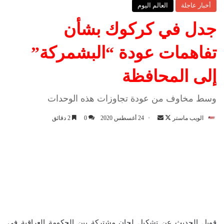
أخبار عاجلة
العالم اليوم
جدل في كركوك بشأن
تفاهمات عودة “البشمركة”
إلى المحافظة
وسط مخاوف من عودة تجاوزات هذه الوحدات
الويب ماستر
ت
أ
24 أغسطس 2020
0
2 دقائق
ا
ر
ب
س
ع
ل
ع
ب
ل
ر
ى
ي
X
د
ا
قوبل الحديث عن تشكيل لجان مشتركة بين الحكومة العراقية في