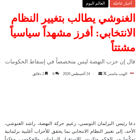
أخبار عاجلة
العالم اليوم
الغنوشي يطالب بتغيير النظام
الانتخابي: أفرز مشهداً سياسياً
مشتتاً
قال إن حزب النهضة ليس متخصصاً في إسقاط الحكومات
الويب ماستر
ت
أ
24 أغسطس 2020
0
2 دقائق
ا
ر
ب
س
ع
ل
ع
ب
ل
ر
ى
ي
دعا رئيس البرلمان التونسي، زعيم حركة النهضة، راشد الغنوشي،
X
د
الأحد، إلى تغيير النظام الانتخابي بما يحقق للأحزاب أغلبية برلمانية
ا
تمكّنها من الحكم وتكريس الاستقرار البرلماني والحكومي، مؤكداً