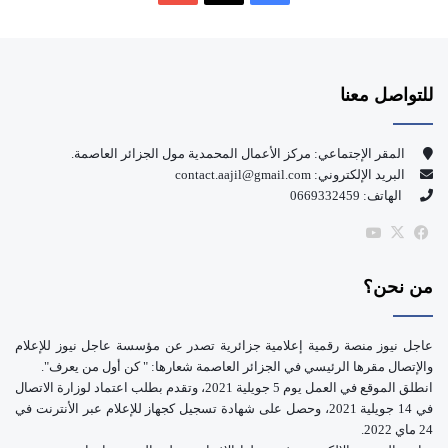
ي
X
Y
س
o
للتواصل معنا
ب
u
و
T
المقر الإجتماعي: مركز الأعمال المحمدية مول الجزائر العاصمة.
البريد الإلكتروني: contact.aajil@gmail.com
ك
u
الهاتف: 0669332459
b
‫X
فيسبوك
‫YouTube
e
من نحن؟
عاجل نيوز منصة رقمية إعلامية جزائرية تصدر عن مؤسسة عاجل نيوز للإعلام
والإتصال مقرها الرئيسي في الجزائر العاصمة شعارها: " كن أول من يعرف".
انطلق الموقع في العمل يوم 5 جويلية 2021، وتقدم بطلب اعتماد لوزارة الاتصال
في 14 جويلية 2021، وحصل على شهادة تسجيل كجهاز للإعلام عبر الأنترنت في
24 ماي 2022.