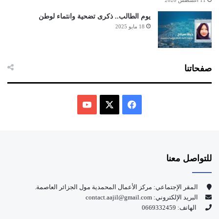
11 أغسطس 2020
يوم الطالب.. ذكرى تضحية وانتماء لوطن
18 مايو 2025
صفحاتنا
ف
ي
X
Y
س
o
للتواصل معنا
ب
u
و
T
المقر الإجتماعي: مركز الأعمال المحمدية مول الجزائر العاصمة.
البريد الإلكتروني: contact.aajil@gmail.com
ك
u
الهاتف: 0669332459