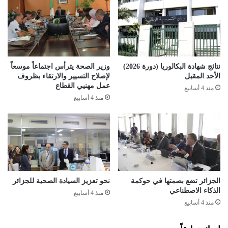
ن
ا
ف
ص
ي
ل
ا
ت
ل
ه
م
د
نتائج شهادة البكالوريا (دورة 2026)
وزير الصحة يترأس اجتماعاً موسعاً
ي
ي
الأحد المقبل
لإصلاح التسيير والارتقاء بظروف
ر
د
عمل مهنيي القطاع
منذ 4 أسابيع
ك
ا
منذ 4 أسابيع
ا
ت
ت
ه
و
ل
ا
ب
ل
ل
ح
ا
ا
ي
ل
ل
الجزائر تضع بصمتها في حوكمة
نحو تعزيز السيادة الصحية للجزائر
ي
الذكاء الاصطناعي
ي
منذ 4 أسابيع
منذ 4 أسابيع