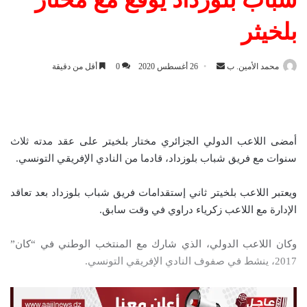
بلخيثر
محمد الأمين. ب
أ
26 أغسطس 2020
0
أقل من دقيقة
ر
س
ل
ب
أمضى اللاعب الدولي الجزائري مختار بلخيتر على عقد مدته ثلاث
ر
سنوات مع فريق شباب بلوزداد، قادما من النادي الإفريقي التونسي.
ي
د
ويعتبر اللاعب بلخيتر ثاني إستقدامات فريق شباب بلوزداد بعد تعاقد
ا
الإدارة مع اللاعب زكرياء دراوي في وقت سابق.
إ
ل
وكان اللاعب الدولي، الذي شارك مع المنتخب الوطني في “كان”
ك
2017، ينشط في صفوف النادي الإفريقي التونسي.
ت
ر
و