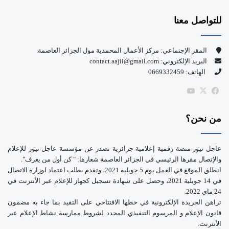
س
o
للتواصل معنا
ب
u
و
T
المقر الإجتماعي: مركز الأعمال المحمدية مول الجزائر العاصمة.
البريد الإلكتروني: contact.aajil@gmail.com
ك
u
الهاتف: 0669332459
b
‫X
فيسبوك
‫YouTube
e
من نحن؟
عاجل نيوز منصة رقمية إعلامية جزائرية تصدر عن مؤسسة عاجل نيوز للإعلام
والإتصال مقرها الرئيسي في الجزائر العاصمة شعارها: " كن أول من يعرف".
انطلق الموقع في العمل يوم 5 جويلية 2021، وتقدم بطلب اعتماد لوزارة الاتصال
في 14 جويلية 2021، وحصل على شهادة تسجيل كجهاز للإعلام عبر الأنترنت في
24 ماي 2022.
تراهن الجريدة الإلكترونية في خطها الافتتاحي على التقيد بما جاء به مضمون
قانون الإعلام و المرسوم التنفيذي المحدد لشروط ممارسة نشاط الإعلام عبر
الأنترنت.