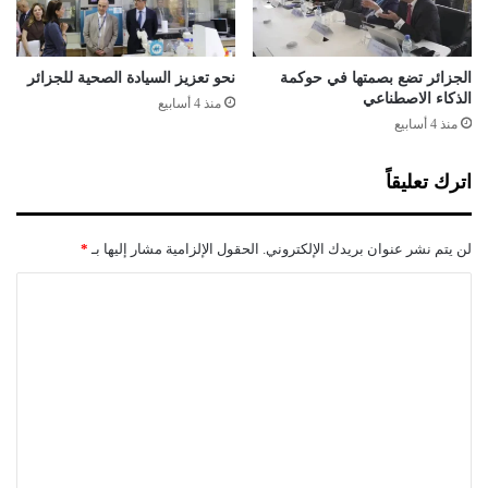
ا
ن
ت
ا
الجزائر تضع بصمتها في حوكمة
نحو تعزيز السيادة الصحية للجزائر
ل
الذكاء الاصطناعي
منذ 4 أسابيع
ن
منذ 4 أسابيع
ت
ا
اترك تعليقاً
ئ
ج
م
لن يتم نشر عنوان بريدك الإلكتروني.
الحقول الإلزامية مشار إليها بـ
*
ت
ق
ا
ا
ل
ر
ب
ت
ة
ع
ل
ي
ق