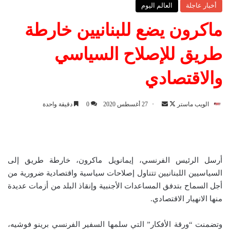
أخبار عاجلة
العالم اليوم
ماكرون يضع للبنانيين خارطة
طريق للإصلاح السياسي
والاقتصادي
الويب ماستر
ت
أ
27 أغسطس 2020
0
دقيقة واحدة
ا
ر
ب
س
ع
ل
ع
ب
أرسل الرئيس الفرنسي، إيمانويل ماكرون، خارطة طريق إلى
ل
ر
السياسيين اللبنانيين تتناول إصلاحات سياسية واقتصادية ضرورية من
ى
ي
أجل السماح بتدفق المساعدات الأجنبية وإنقاذ البلد من أزمات عديدة
X
د
منها الانهيار الاقتصادي.
ا
إ
وتضمنت “ورقة الأفكار” التي سلمها السفير الفرنسي برينو فوشيه،
ل