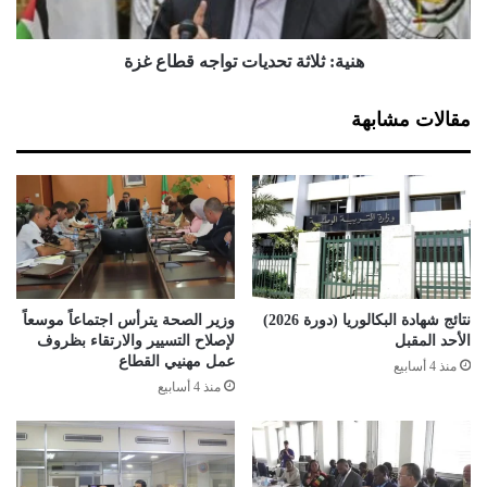
د
ا
م
ث
ا
ة
هنية: ثلاثة تحديات تواجه قطاع غزة
ل
ت
إ
ح
مقالات مشابهة
ق
د
ر
ي
ا
ا
ر
ت
ب
ت
ا
و
ل
ا
ه
ج
ز
ه
نتائج شهادة البكالوريا (دورة 2026)
وزير الصحة يترأس اجتماعاً موسعاً
ي
ق
الأحد المقبل
لإصلاح التسيير والارتقاء بظروف
م
ط
عمل مهنيي القطاع
منذ 4 أسابيع
ة
ا
منذ 4 أسابيع
إ
ع
ذ
غ
ا
ز
ك
ة