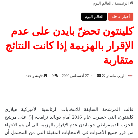
الرئيسية
/
العالم اليوم
أخبار عاجلة
العالم اليوم
كلينتون تحضّ بايدن على عدم
الإقرار بالهزيمة إذا كانت النتائج
متقاربة
الويب ماستر
ت
أ
27 أغسطس 2020
0
دقيقة واحدة
ا
ر
ب
س
ع
ل
ع
ب
قالت المرشحة السابقة للانتخابات الرئاسية الأميركية هيلاري
ل
ر
كلينتون، التي خسرت عام 2016 أمام دونالد ترامب، إنّ على مرشح
ى
ي
الحزب الديمقراطي جو بايدن عدم الإقرار بالهزيمة الى أن يتم الانتهاء
X
د
من فرز جميع الأصوات في الانتخابات المقبلة التي من المحتمل أن
ا