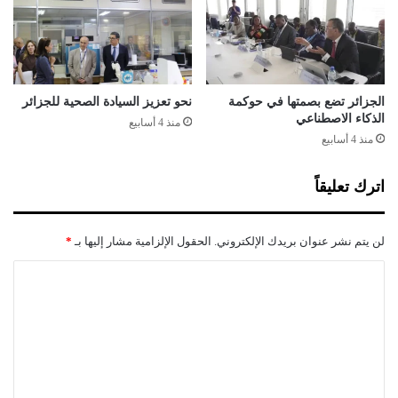
؟
ل
!
ل
إ
ص
ل
ا
الجزائر تضع بصمتها في حوكمة
نحو تعزيز السيادة الصحية للجزائر
ح
الذكاء الاصطناعي
منذ 4 أسابيع
ا
منذ 4 أسابيع
ل
س
اترك تعليقاً
ي
ا
س
لن يتم نشر عنوان بريدك الإلكتروني.
الحقول الإلزامية مشار إليها بـ
*
ي
و
ا
ا
ل
ل
ا
ت
ق
ع
ت
ص
ل
ا