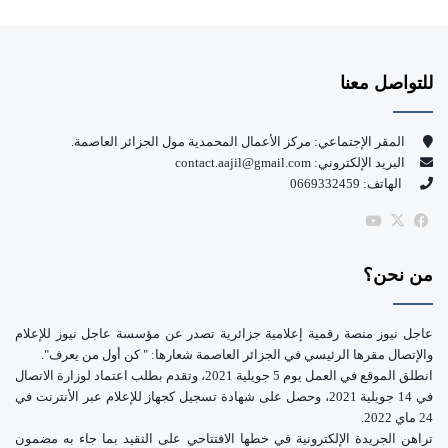
ي
X
Y
س
o
للتواصل معنا
ب
u
و
T
المقر الإجتماعي: مركز الأعمال المحمدية مول الجزائر العاصمة.
البريد الإلكتروني: contact.aajil@gmail.com
ك
u
الهاتف: 0669332459
b
‫X
فيسبوك
‫YouTube
e
من نحن؟
عاجل نيوز منصة رقمية إعلامية جزائرية تصدر عن مؤسسة عاجل نيوز للإعلام
والإتصال مقرها الرئيسي في الجزائر العاصمة شعارها: " كن أول من يعرف".
انطلق الموقع في العمل يوم 5 جويلية 2021، وتقدم بطلب اعتماد لوزارة الاتصال
في 14 جويلية 2021، وحصل على شهادة تسجيل كجهاز للإعلام عبر الأنترنت في
24 ماي 2022.
تراهن الجريدة الإلكترونية في خطها الافتتاحي على التقيد بما جاء به مضمون