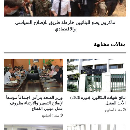
ء
ي
ب
ض
س
ع
ب
ل
ماكرون يضع للبنانيين خارطة طريق للإصلاح السياسي
ب
ل
والاقتصادي
ا
ب
ل
ن
مقالات مشابهة
ت
ا
ب
ن
ا
ي
ع
ي
د
ن
ا
خ
ل
ا
ا
ر
ج
ط
نتائج شهادة البكالوريا (دورة 2026)
وزير الصحة يترأس اجتماعاً موسعاً
ت
ة
الأحد المقبل
لإصلاح التسيير والارتقاء بظروف
م
ط
عمل مهنيي القطاع
منذ 4 أسابيع
ا
ر
منذ 4 أسابيع
ع
ي
ي
ق