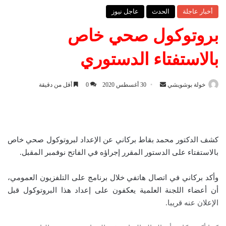
أخبار عاجلة
الحدث
عاجل نيوز
بروتوكول صحي خاص
بالاستفتاء الدستوري
خولة بوشويشي
أ
30 أغسطس 2020
0
أقل من دقيقة
ر
س
ل
ب
كشف الدكتور محمد بقاط بركاني عن الإعداد لبروتوكول صحي خاص
ر
بالاستفتاء على الدستور المقرر إجراؤه في الفاتح نوفمبر المقبل.
ي
د
وأكد بركاني في اتصال هاتفي خلال برنامج على التلفزيون العمومي،
ا
أن أعضاء اللجنة العلمية يعكفون على إعداد هذا البروتوكول قبل
إ
الإعلان عنه قريبا.
ل
ك