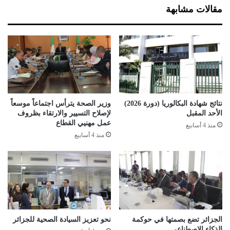
ج
ص
مقالات مشابهة
ا
ا
ل
ب
ز
ة
ك
ج
ا
د
ة
ي
ق
د
ب
ة
ل
ب
نتائج شهادة البكالوريا (دورة 2026)
وزير الصحة يترأس اجتماعاً موسعاً
م
ف
الأحد المقبل
لإصلاح التسيير والارتقاء بظروف
و
ي
عمل مهنيي القطاع
منذ 4 أسابيع
ع
ر
منذ 4 أسابيع
د
و
ه
س
ا
ك
و
ر
و
ن
ا
الجزائر تضع بصمتها في حوكمة
نحو تعزيز السيادة الصحية للجزائر
الذكاء الاصطناعي
ف