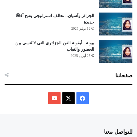
الجزائر وآسيان.. تحالف استراتيجي يفتح آفاقًا
جديدة
12 يوليو 2025
بيونة.. أيقونة الفن الجزائري التي لا تُنسى بين
الحضور والغياب
25 أبريل 2025
صفحاتنا
ف
ي
X
Y
س
o
للتواصل معنا
ب
u