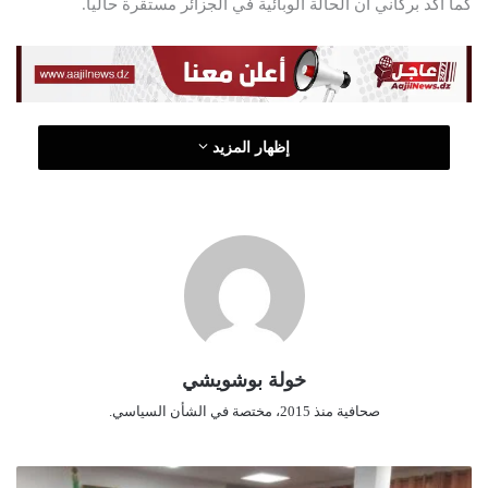
كما أكد بركاني أن الحالة الوبائية في الجزائر مستقرة حاليا.
ت
ر
و
ن
ي
ا
إظهار المزيد
خولة بوشويشي
صحافية منذ 2015، مختصة في الشأن السياسي.
ل