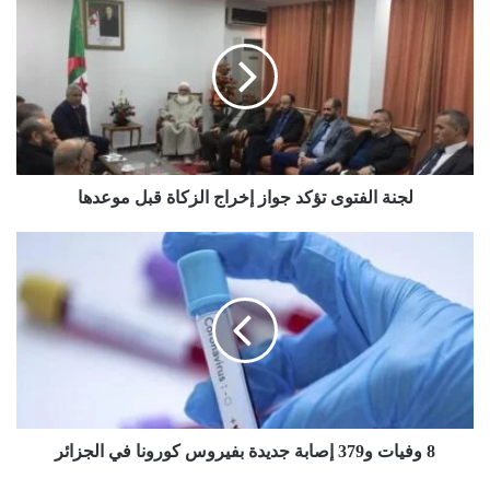
ج
ن
ة
ا
ل
ف
ت
و
ى
لجنة الفتوى تؤكد جواز إخراج الزكاة قبل موعدها
ت
ؤ
8
ك
و
د
ف
ج
ي
و
ا
ا
ت
ز
و
إ
3
خ
7
ر
9
8 وفيات و379 إصابة جديدة بفيروس كورونا في الجزائر
ا
إ