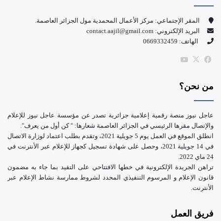
و
T
المقر الإجتماعي: مركز الأعمال المحمدية مول الجزائر العاصمة.
البريد الإلكتروني: contact.aajil@gmail.com
ك
u
الهاتف: 0669332459
b
‫X
فيسبوك
‫YouTube
e
من نحن؟
عاجل نيوز منصة رقمية إعلامية جزائرية تصدر عن مؤسسة عاجل نيوز للإعلام
والإتصال مقرها الرئيسي في الجزائر العاصمة شعارها: " كن أول من يعرف".
انطلق الموقع في العمل يوم 5 جويلية 2021، وتقدم بطلب اعتماد لوزارة الاتصال
في 14 جويلية 2021، وحصل على شهادة تسجيل كجهاز للإعلام عبر الأنترنت في
24 ماي 2022.
تراهن الجريدة الإلكترونية في خطها الافتتاحي على التقيد بما جاء به مضمون
قانون الإعلام و المرسوم التنفيذي المحدد لشروط ممارسة نشاط الإعلام عبر
الأنترنت.
فريق العمل