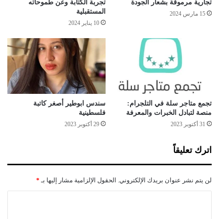
“الإمارات هي الدولة الأكبر التي تعترف بإسرائيل منذ 1994. إبداع
تجارية مرموقة بشعار الجودة
تجربة الكتابة وعن طموحاته
ق
:
المستقبلية
إسرائيل وأموال الإمارات ستفضي إلى أمر جوهري في الشرق
15 مارس 2024
ا
ح
10 يناير 2024
الأوسط، المسلمون الذين يريدون الصلاة في القدس بإمكانهم أن
ل
ر
يطيروا إلى هنا والقيام بذلك، أمن إسرائيل سيتعزز، وهذا أحد الأسباب
م
ا
التي دفعتنا لذلك”.
ت
ك
و
س
س
ي
ط
ا
س
ي
تجمع متاجر سلة في التلجرام:
سندس ابوطير أصغر كاتبة
ج
منصة لتبادل الخبرات والمعرفة
فلسطينية
د
31 أكتوبر 2023
29 أكتوبر 2023
ي
د
اترك تعليقاً
ت
ج
ا
لن يتم نشر عنوان بريدك الإلكتروني.
الحقول الإلزامية مشار إليها بـ
*
ه
ح
ا
ك
ل
و