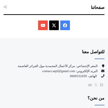
صفحاتنا
ف
ي
X
Y
س
o
للتواصل معنا
ب
u
و
T
المقر الإجتماعي: مركز الأعمال المحمدية مول الجزائر العاصمة.
البريد الإلكتروني: contact.aajil@gmail.com
ك
u
الهاتف: 0669332459
b
‫X
فيسبوك
‫YouTube
e
من نحن؟