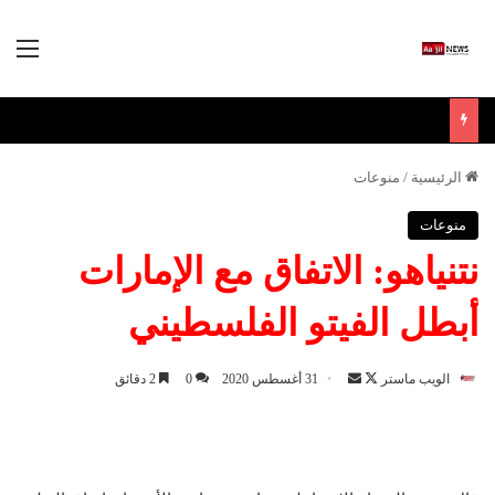
الق
الرئيسية
/
منوعات
منوعات
نتنياهو: الاتفاق مع الإمارات
أبطل الفيتو الفلسطيني
الويب ماستر
ت
أ
31 أغسطس 2020
0
2 دقائق
ا
ر
ب
س
ع
ل
ع
ب