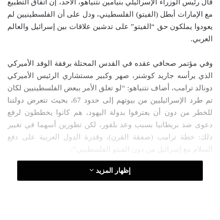
قال رئيس الوزراء الإسرائيلي بنيامين نتنياهو، الأحد، إن اتفاق التطبيع
ل
ر
مع الإمارات أبطل (الفيتو) الفلسطيني، ودل على أن الفلسطينيين لم
ى
ي
يعودوا يملكون حق “الفيتو” على تدشين علاقات بين إسرائيل والعالم
X
د
العربي.
ا
إ
وفي مؤتمر صحافي عقده في القدس المحتلة برفقة الوفد الأميركي
ل
الذي يرأسه جاريد كوشنر، صهر وكبير مستشاري الرئيس الأميركي
ك
دونالد ترامب، أضاف نتنياهو: “لو تعلق الأمر ببعض الفلسطينيين لكان
ت
تم طرد الإسرائيليين من بيوتهم إلى حدود 67، بحيث تتعرض دولتنا
ر
للخطر من دون أن يعترفوا بدولة اليهود، هم كانوا يخططون لرفع
و
دعوى ضد بريطانيا بسبب وعد بلفور، لكن تطورين أسهما في تغيير
ن
ذلك: خطة ترامب (صفقة القرن)، وقدرة الدول العربية على دفع
ي
ا
السلام مع إسرائيل من دون الفيتو الفلسطيني”.
إظهار المزيد
واستغل نتنياهو المؤتمر لطمأنة المستوطنين اليهود في الضفة
الغربية، متعهدا بعدم إخراج أي مستوطن في الأراضي الفلسطينية
المحتلة من بيته.