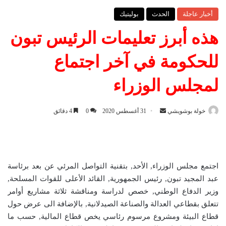
أخبار عاجلة
الحدث
بوليتيك
هذه أبرز تعليمات الرئيس تبون
للحكومة في آخر اجتماع
لمجلس الوزراء
خولة بوشويشي
أ
31 أغسطس 2020
0
4 دقائق
ر
س
ل
ب
اجتمع مجلس الوزراء, الأحد, بتقنية التواصل المرئي عن بعد برئاسة
ر
عبد المجيد تبون, رئيس الجمهورية, القائد الأعلى للقوات المسلحة,
ي
وزير الدفاع الوطني, خصص لدراسة ومناقشة ثلاثة مشاريع أوامر
د
تتعلق بقطاعي العدالة والصناعة الصيدلانية, بالإضافة الى عرض حول
ا
قطاع البيئة ومشروع مرسوم رئاسي يخص قطاع المالية, حسب ما
إ