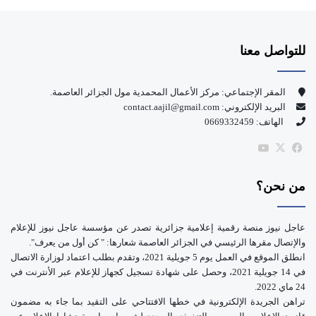
ي
X
Y
س
o
للتواصل معنا
ب
u
و
T
المقر الإجتماعي: مركز الأعمال المحمدية مول الجزائر العاصمة.
البريد الإلكتروني: contact.aajil@gmail.com
ك
u
الهاتف: 0669332459
b
‫X
فيسبوك
‫YouTube
e
من نحن؟
عاجل نيوز منصة رقمية إعلامية جزائرية تصدر عن مؤسسة عاجل نيوز للإعلام
والإتصال مقرها الرئيسي في الجزائر العاصمة شعارها: " كن أول من يعرف".
انطلق الموقع في العمل يوم 5 جويلية 2021، وتقدم بطلب اعتماد لوزارة الاتصال
في 14 جويلية 2021، وحصل على شهادة تسجيل كجهاز للإعلام عبر الأنترنت في
24 ماي 2022.
تراهن الجريدة الإلكترونية في خطها الافتتاحي على التقيد بما جاء به مضمون