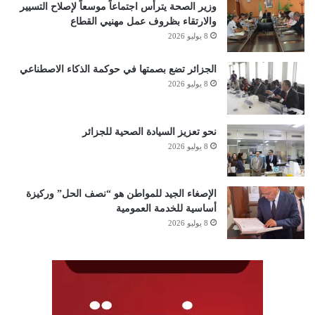
وزير الصحة يترأس اجتماعاً موسعاً لإصلاح التسيير
والارتقاء بظروف عمل مهنيي القطاع
8 يوليو 2026
الجزائر تضع بصمتها في حوكمة الذكاء الاصطناعي
8 يوليو 2026
ثالثًا: قطاع البيئة
نحو تعزيز السيادة الصحية للجزائر
عقب عرض وزيرة البيئة لاستراتيجية القطاع الهادفة إلى توفير اطار
8 يوليو 2026
معيشي نوعي للمواطن كأولوية قصوى، أمر الرئيس بِـ:
الإصغاء الجيد للمواطن هو “نصف الحل” وركيزة
– الاهتمام أكثر بالمحيط البيئي والعمل بالتنسيق مع المجتمع المدني
أساسية للخدمة العمومية
وتشجيعه لاستعادة الصورة الجمالية لمدننا.
8 يوليو 2026
– إعادة بعث مشروع السد الأخضر كأولوية لوقف زحف الرمال نحو
الشمال.
– تنسيق سياسات الحفاظ على البيئة مع مختلف البرامج الدولية