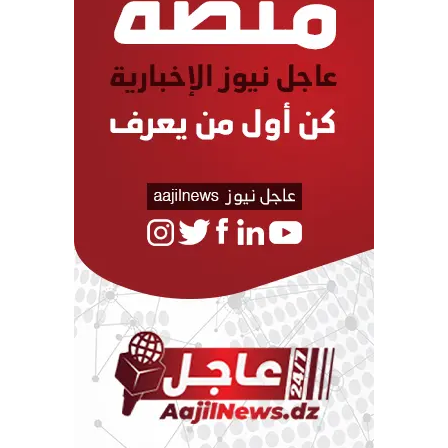
وإبراز الدور الجزائري في مكافحة الانبعاثات الغازية والالتزام
بالاتفاقيات الدولية.
– تكليف الوزير المنتدب المكلف بالبيئة الصحراوية بالانتقال إلى
الجنوب لوضع خطة مستعجلة لوقف درجة التلوث في المعالم الأثرية
والسياحية، وتحسين شبكة مياه الصرف الصحي.
– غرس ثقافة البيئة في الناشئة بالمدارس، لأن التحدي اليوم له طابع
تربوي وحضاري بالأساس.
رابعا: قطاع المالية
أكد الرئيس أنّ الوضعية الاستثنائية التي تمر بها البلاد منذ شهر مارس