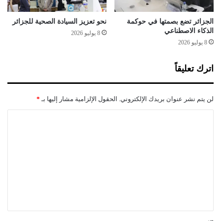
ض
ة
و
ا
الجزائر تضع بصمتها في حوكمة
نحو تعزيز السيادة الصحية للجزائر
ن
الذكاء الاصطناعي
ل
8 يوليو 2026
س
و
8 يوليو 2026
ن
ب
ت
ا
اترك تعليقاً
ي
ئ
ن
ي
ة
لن يتم نشر عنوان بريدك الإلكتروني.
الحقول الإلزامية مشار إليها بـ
*
ل
ت
ا
ف
ل
ش
ي
ت
ك
ع
و
ل
ر
و
ي
ن
ق
ا
*