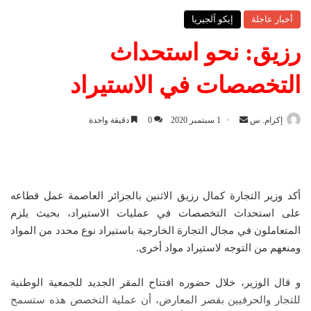
أخبار عاجلة
إيكو آلجيريا
رزيق: نحو استحداث
التخصصات في الاستيراد
إكرام. س
أ
1 سبتمبر 2020
0
دقيقة واحدة
ر
س
ل
ب
أكد وزير التجارة كمال رزيق الاثنين بالجزائر العاصمة عمل قطاعه
ر
على استحداث التخصصات في عمليات الاستيراد، بحيث يلزم
ي
المتعاملون في مجال التجارة الخارجية باستيراد نوع محدد من المواد
د
ومنعهم من التوجه لاستيراد مواد أخرى.
ا
إ
و قال الوزير، خلال حضوره افتتاح المقر الجديد للجمعية الوطنية
ل
للتجار والحرفيين بقصر المعارض، أن عملية التخصص هذه ستسمح
ك