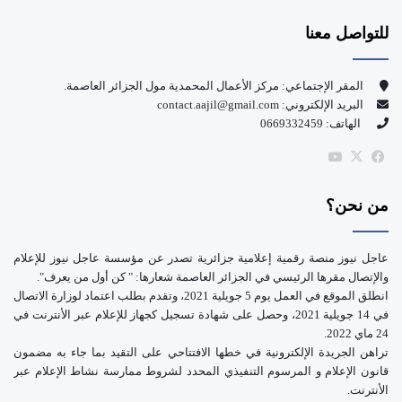
س
o
للتواصل معنا
ب
u
و
T
المقر الإجتماعي: مركز الأعمال المحمدية مول الجزائر العاصمة.
البريد الإلكتروني: contact.aajil@gmail.com
ك
u
الهاتف: 0669332459
b
‫X
فيسبوك
‫YouTube
e
من نحن؟
عاجل نيوز منصة رقمية إعلامية جزائرية تصدر عن مؤسسة عاجل نيوز للإعلام
والإتصال مقرها الرئيسي في الجزائر العاصمة شعارها: " كن أول من يعرف".
انطلق الموقع في العمل يوم 5 جويلية 2021، وتقدم بطلب اعتماد لوزارة الاتصال
في 14 جويلية 2021، وحصل على شهادة تسجيل كجهاز للإعلام عبر الأنترنت في
24 ماي 2022.
تراهن الجريدة الإلكترونية في خطها الافتتاحي على التقيد بما جاء به مضمون
قانون الإعلام و المرسوم التنفيذي المحدد لشروط ممارسة نشاط الإعلام عبر
الأنترنت.