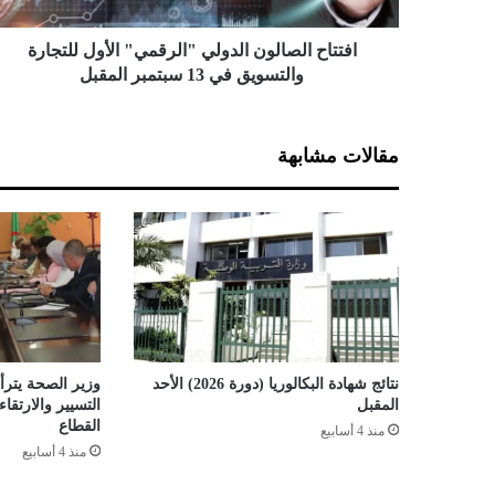
ل
ص
ا
افتتاح الصالون الدولي "الرقمي" الأول للتجارة
ل
والتسويق في 13 سبتمبر المقبل
و
ن
ا
مقالات مشابهة
ل
د
و
ل
ي
"
ا
ل
ر
ق
نتائج شهادة البكالوريا (دورة 2026) الأحد
وزير الصحة يترأس
م
المقبل
التسيير والارتق
ي
القطاع
منذ 4 أسابيع
"
منذ 4 أسابيع
ا
ل