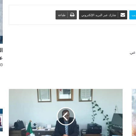
يب
شارك عبر البريد الإلكتروني
طباعة
ال
ع
ر
ز
ي
ق
:
ن
ح