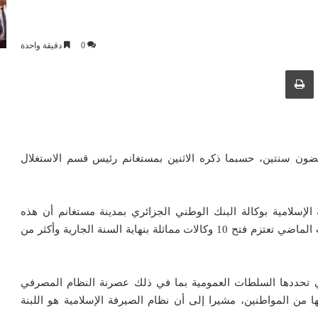
0
دقيقة واحدة
ك عبر البريد الإلكتروني
طباعة
ري فتح 30 وكالة رقمية في غضون سنتين، حسبما ذكره الاثنين بمستغانم رئيس قسم الاستغلال
إسلامية بوكالة البنك الوطني الجزائري بمدينة مستغانم أن هذه
المؤسسة العمومية بعد إطلاقها أول وكالة رقمية في 4 أوت الماضي تعتزم فتح 10 وكالات مماثلة بنهاية السنة الجارية وأكثر من
تي تحددها السلطات العمومية بما في ذلك عصرنة النظام المصرفي
 من المواطنين، مشيرا إلى أن نظام الصيرفة الإسلامية هو اللبنة