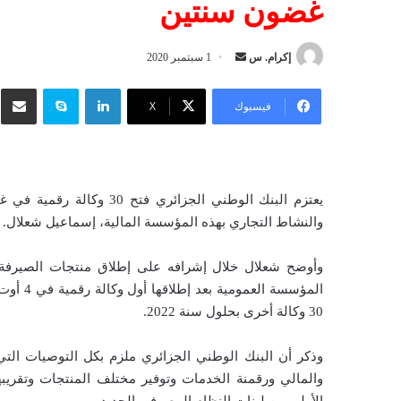
غضون سنتين
إكرام. س
أ
1 سبتمبر 2020
ر
لينكدإن
سكايب
شار
س
فيسبوك
‫X
ل
ب
ر
ي
يعتزم البنك الوطني الجزائ
د
والنشاط التجاري بهذه المؤسسة المالية، إسماعيل شعلال.
ا
إ
وأوضح شعلال خلال إشرافه على إطلاق منتجات الصيرفة ال
ل
ك
30 وكالة أخرى بحلول سنة 2022.
ت
ر
وذكر أن البنك الوطني الجزائري ملزم بكل التوصيات ال
و
والمالي ورقمنة الخدمات وتوفير مختلف المنتجات وتقريبها
ن
ي