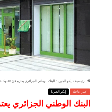
الرئيسية
/
إيكو آلجيريا
/
البنك الوطني الجزائري يعتزم فتح 30 وكالة رقمية في غضون سنتين
أخبار عاجلة
إيكو آلجيريا