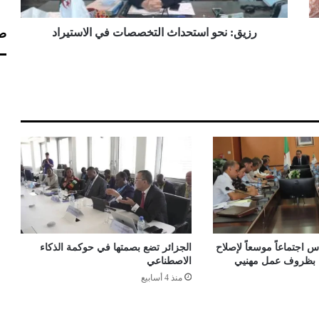
و
ا
صف
س
رزيق: نحو استحداث التخصصات في الاستيراد
ت
ح
د
ا
ث
ا
ل
ت
خ
ص
ص
ا
ت
ف
 اجتماعاً موسعاً لإصلاح
الجزائر تضع بصمتها في حوكمة الذكاء
ي
اء بظروف عمل مهنيي
الاصطناعي
ا
منذ 4 أسابيع
ل
ا
س