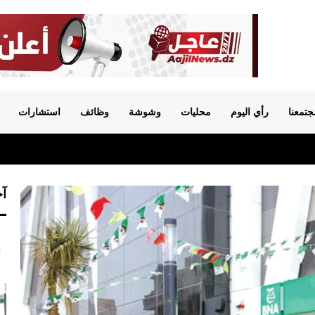
جتمعنا
رأي اليوم
محليات
وشوشة
وظائف
استشارات
آخ