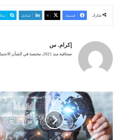
شارك
فيسبوك
‫X
لينكدإن
سكا
إكرام. س
صحافية منذ 2021، مختصة في الشأن الاجتماعي.
ا
ف
ت
ت
ا
ح
ا