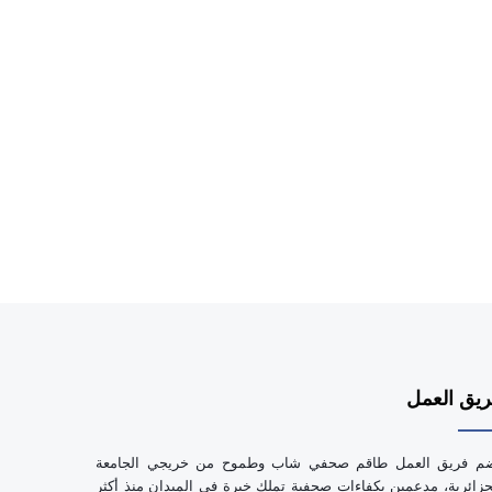
يق العمل
م فريق العمل طاقم صحفي شاب وطموح من خريجي الجامعة
جزائرية، مدعمين بكفاءات صحفية تملك خبرة في الميدان منذ أكثر