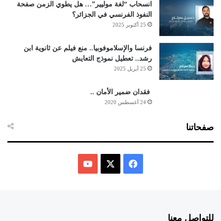
انسحاب “لغة موليير”… هل يطوي الزمن صفحة
النفوذ الفرنسي في الجزائر؟
25 أكتوبر 2025
فرنسا والإسلاموفوبيا.. منع فيلم عن ثانوية ابن
رشد.. تعطيل نموذج التعايش
25 أبريل 2025
فقدان ضمير الأمان ..
24 أغسطس 2020
صفحاتنا
ف
ي
X
Y
س
o
للتواصل معنا