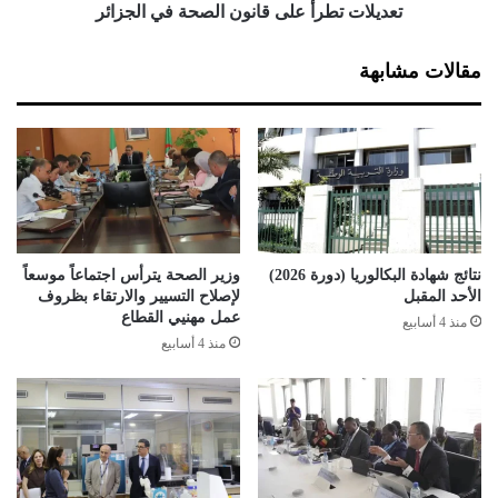
ي
ر
تعديلات تطرأ على قانون الصحة في الجزائر
ا
أ
ل
ع
مقالات مشابهة
م
ل
س
ى
ت
ق
ق
ا
ب
ن
ل
و
ا
ن
ل
ا
ق
ل
نتائج شهادة البكالوريا (دورة 2026)
وزير الصحة يترأس اجتماعاً موسعاً
ر
ص
الأحد المقبل
لإصلاح التسيير والارتقاء بظروف
ي
ح
عمل مهنيي القطاع
منذ 4 أسابيع
ب
ة
منذ 4 أسابيع
ف
ي
ا
ل
ج
ز