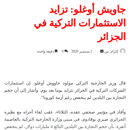
جاويش أوغلو: تزايد
الاستثمارات التركية في
الجزائر
إكرام. س
أ
2 سبتمبر 2020
0
دقيقة واحدة
ر
س
ل
ب
قال وزير الخارجية التركي مولود جاووش أوغلو، إن استثمارات
ر
الشركات التركية في الجزائر تتزايد يوما بعد يوم، وأشار إلى أن حجم
ي
التجارة بين البلدين لم ينخفض رغم أزمة كورونا”.
د
ا
وأفاد في مؤتمر صحفي عقده، الثلاثاء، عقب لقاء أجراه مع نظيره
إ
الجزائري صبري بوقادوم، في مبنى وزارة الخارجية التركية بالعاصمة
ل
أنقرة. بأن حجم التجارة بين البلدين البالغ 4 مليارات دولار، لم ينخفض
ك