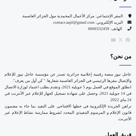
ب
u
و
T
المقر الإجتماعي: مركز الأعمال المحمدية مول الجزائر العاصمة.
البريد الإلكتروني: contact.aajil@gmail.com
ك
u
الهاتف: 0669332459
b
‫X
فيسبوك
‫YouTube
e
من نحن؟
عاجل نيوز منصة رقمية إعلامية جزائرية تصدر عن مؤسسة عاجل نيوز للإعلام
والإتصال مقرها الرئيسي في الجزائر العاصمة شعارها: " كن أول من يعرف".
انطلق الموقع في العمل يوم 5 جويلية 2021، وتقدم بطلب اعتماد لوزارة الاتصال
في 14 جويلية 2021، وحصل على شهادة تسجيل كجهاز للإعلام عبر الأنترنت في
24 ماي 2022.
تراهن الجريدة الإلكترونية في خطها الافتتاحي على التقيد بما جاء به مضمون
قانون الإعلام و المرسوم التنفيذي المحدد لشروط ممارسة نشاط الإعلام عبر
الأنترنت.
فريق العمل