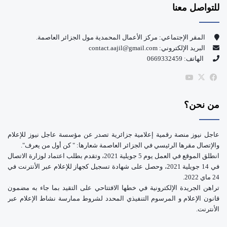
للتواصل معنا
ب
u
و
T
المقر الإجتماعي: مركز الأعمال المحمدية مول الجزائر العاصمة.
البريد الإلكتروني: contact.aajil@gmail.com
ك
u
الهاتف: 0669332459
b
‫X
فيسبوك
‫YouTube
e
من نحن؟
عاجل نيوز منصة رقمية إعلامية جزائرية تصدر عن مؤسسة عاجل نيوز للإعلام
والإتصال مقرها الرئيسي في الجزائر العاصمة شعارها: " كن أول من يعرف".
انطلق الموقع في العمل يوم 5 جويلية 2021، وتقدم بطلب اعتماد لوزارة الاتصال
في 14 جويلية 2021، وحصل على شهادة تسجيل كجهاز للإعلام عبر الأنترنت في
24 ماي 2022.
تراهن الجريدة الإلكترونية في خطها الافتتاحي على التقيد بما جاء به مضمون
قانون الإعلام و المرسوم التنفيذي المحدد لشروط ممارسة نشاط الإعلام عبر
الأنترنت.