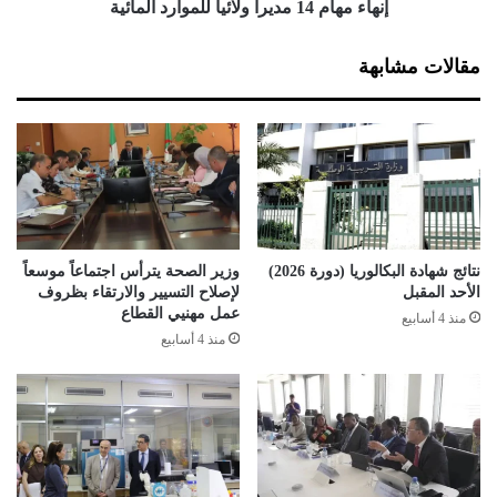
ق
1
إنهاء مهام 14 مديرا ولائيا للموارد المائية
ض
4
ا
م
مقالات مشابهة
ئ
د
ي
ي
ة
ر
ض
ا
دّ
و
ا
ل
ل
ا
ح
ئ
ك
ي
نتائج شهادة البكالوريا (دورة 2026)
وزير الصحة يترأس اجتماعاً موسعاً
و
ا
الأحد المقبل
لإصلاح التسيير والارتقاء بظروف
م
ل
عمل مهنيي القطاع
منذ 4 أسابيع
ة
ل
منذ 4 أسابيع
ا
م
ل
و
ج
ا
ز
ر
ا
د
ئ
ا
ر
ل