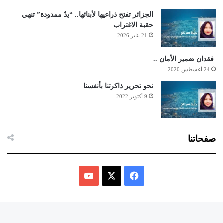
الجزائر تفتح ذراعيها لأبنائها.. “يدٌ ممدودة” تنهي
حقبة الاغتراب
21 يناير 2026
فقدان ضمير الأمان ..
24 أغسطس 2020
نحو تحرير ذاكرتنا بأنفسنا
9 أكتوبر 2022
صفحاتنا
ف
ي
X
Y
س
o