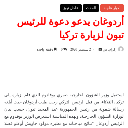
أخبار عاجلة
الحدث
عاجل نيوز
أردوغان يدعو دعوة للرئيس
تبون لزيارة تركيا
إكرام. س
أ
2 سبتمبر 2020
0
دقيقة واحدة
ر
س
ل
ب
ر
ي
استقبل وزير الشؤون الخارجية صبري بوقادوم الذي قام بزيارة إلى
د
تركيا، الثلاثاء، من قبل الرئيس التركي رجب طيب أردوغان حيث أبلغه
ا
رسالة شفوية من رئيس الجمهورية عبد المجيد تبون، حسب بيان
إ
لوزارة الشؤون الخارجية، وبهذه المناسبة استعرض الوزير بوقدوم مع
ل
الرئيس أردوغان “نتائج مباحثاته مع نظيره مولود جاويش أوغلو فضلا
ك