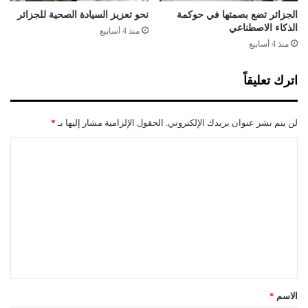
ي
م
الجزائر تضع بصمتها في حوكمة
نحو تعزيز السيادة الصحية للجزائر
ة
الذكاء الاصطناعي
ا
منذ 4 أسابيع
ئ
منذ 4 أسابيع
ي
ة
اترك تعليقاً
لن يتم نشر عنوان بريدك الإلكتروني.
الحقول الإلزامية مشار إليها بـ
*
ا
ل
ت
ع
ل
ي
ق
*
الاسم
*