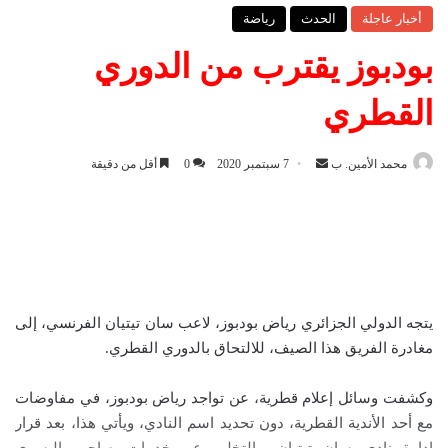
أخبار عاجلة
الحدث
رياضة
بودبوز يقترب من الدوري
القطري
محمد الأمين. ب
أ
7 سبتمبر 2020
0
أقل من دقيقة
ر
س
ل
ب
ر
ي
يتجه الدولي الجزائري رياض بودبوز، لاعب سان تيتيان الفرنسي، إلى
د
مغادرة الفريق هذا الصيف، للالتحاق بالدوري القطري.
ا
إ
وكشفت وسائل إعلام قطرية، عن تواجد رياض بودبوز، في مفاوضات
ل
مع أحد الأندية القطرية، دون تحديد اسم النادي، ويأتي هذا، بعد قرار
ك
إدارة نادي سان تيتيان، بالتخلي عن خدمات صاحب اليسرى