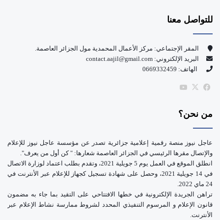
س
o
للتواصل معنا
ب
u
و
T
المقر الإجتماعي: مركز الأعمال المحمدية مول الجزائر العاصمة.
البريد الإلكتروني: contact.aajil@gmail.com
ك
u
الهاتف: 0669332459
b
‫X
فيسبوك
‫YouTube
e
من نحن؟
عاجل نيوز منصة رقمية إعلامية جزائرية تصدر عن مؤسسة عاجل نيوز للإعلام
والإتصال مقرها الرئيسي في الجزائر العاصمة شعارها: " كن أول من يعرف".
انطلق الموقع في العمل يوم 5 جويلية 2021، وتقدم بطلب اعتماد لوزارة الاتصال
في 14 جويلية 2021، وحصل على شهادة تسجيل كجهاز للإعلام عبر الأنترنت في
24 ماي 2022.
تراهن الجريدة الإلكترونية في خطها الافتتاحي على التقيد بما جاء به مضمون
قانون الإعلام و المرسوم التنفيذي المحدد لشروط ممارسة نشاط الإعلام عبر
الأنترنت.