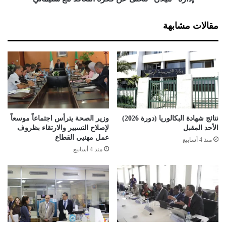
ق
ن
ب
”
مقالات مشابهة
ا
ت
ل
ت
ت
خ
ر
ل
ا
ى
ض
ع
ي
ن
م
ف
ع
ك
نتائج شهادة البكالوريا (دورة 2026)
وزير الصحة يترأس اجتماعاً موسعاً
ر
ر
الأحد المقبل
لإصلاح التسيير والارتقاء بظروف
ن
ة
عمل مهنيي القطاع
منذ 4 أسابيع
ا
ا
منذ 4 أسابيع
ي
ل
ت
ع
ا
ق
د
م