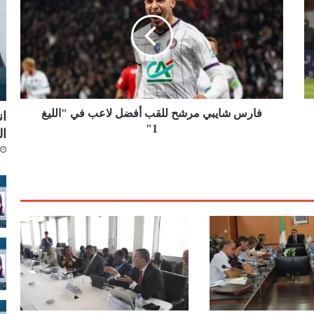
ر
س
ش
ا
ي
ب
ي
م
فارس شايبي مرشح للقب أفضل لاعب في "الليغ
ا
ر
1"
ال
ش
ح
ل
ل
ق
ب
أ
ف
ض
ل
ل
ا