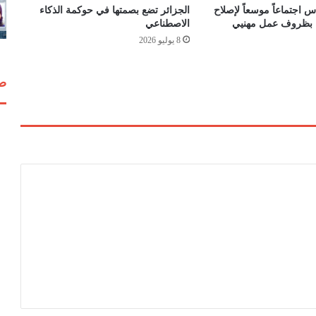
ع
 اجتماعاً موسعاً لإصلاح
الجزائر تضع بصمتها في حوكمة الذكاء
ب
اء بظروف عمل مهنيي
الاصطناعي
ف
8 يوليو 2026
ي
"
ا
صف
ل
ل
ي
غ
1
"