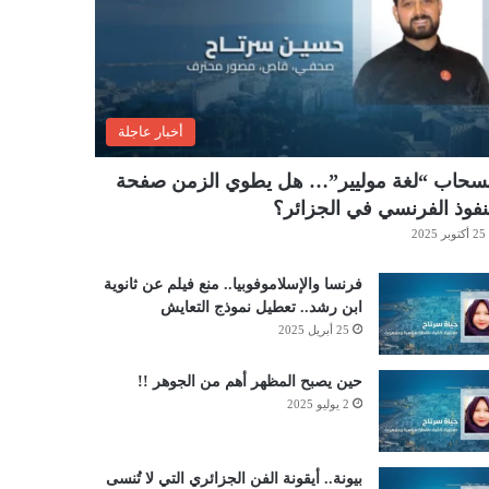
أخبار عاجلة
نسحاب “لغة موليير”… هل يطوي الزمن صفحة
نفوذ الفرنسي في الجزائر؟
25 أكتوبر 2025
فرنسا والإسلاموفوبيا.. منع فيلم عن ثانوية
ابن رشد.. تعطيل نموذج التعايش
25 أبريل 2025
حين يصبح المظهر أهم من الجوهر !!
2 يوليو 2025
بيونة.. أيقونة الفن الجزائري التي لا تُنسى