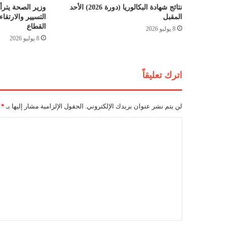
ر
نتائج شهادة البكالوريا (دورة 2026) الأحد
وزير الصحة يترأس
ب
المقبل
التسيير والارتق
ص
القطاع
8 يوليو 2026
"
8 يوليو 2026
ا
ل
خ
اترك تعليقاً
ض
ر
"
لن يتم نشر عنوان بريدك الإلكتروني.
الحقول الإلزامية مشار إليها بـ
*
ا
ل
ا
م
ل
ق
ب
ت
ل
ع
ل
ي
ق