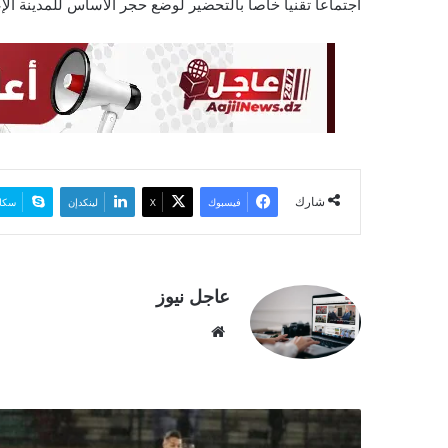
ا
اجتماعا تقنياً خاصا بالتحضير لوضع حجر الأساس للمدينة الإع
شارك
فيسبوك
‫X
لينكدإن
سكا
عاجل نيوز
موق
ع
الوي
ب
ب
ل