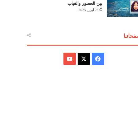
بين الحضور والغياب
25 أبريل 2025
حاتنا
ف
ي
X
Y
س
o
ب
u
و
T
ك
u
b