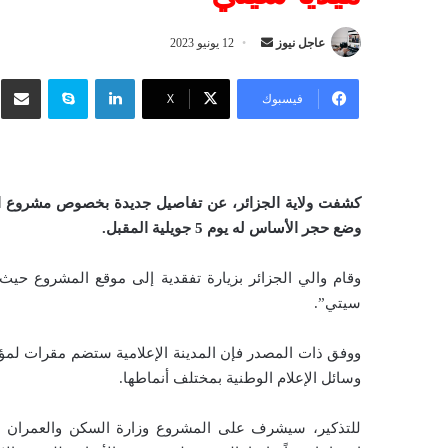
عاجل نيوز
أ
12 يونيو 2023
ر
لينكدإن
سكايب
شار
س
فيسبوك
‫X
ل
ب
ر
ي
كشفت ولاية الجزائر، عن تفاصيل جديدة بخصوص مشروع المد
د
وضع حجر الأساس له يوم 5 جويلية المقبل
.
ا
إ
وقام والي الجزائر بزيارة تفقدية إلى موقع المشروع حيث ت
ل
سيتي”.
ك
ت
ووفق ذات المصدر فإن المدينة الإعلامية ستضم مقرات لمؤسس
ر
وسائل الإعلام الوطنية بمختلف أنماطها.
و
ن
للتذكير، سيشرف على المشروع وزارة السكن والعمران 
ي