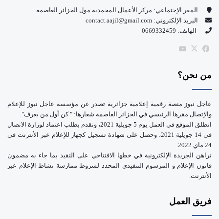
و
T
المقر الإجتماعي: مركز الأعمال المحمدية مول الجزائر العاصمة.
البريد الإلكتروني: contact.aajil@gmail.com
ك
u
الهاتف: 0669332459
b
‫X
فيسبوك
‫YouTube
e
من نحن؟
عاجل نيوز منصة رقمية إعلامية جزائرية تصدر عن مؤسسة عاجل نيوز للإعلام
والإتصال مقرها الرئيسي في الجزائر العاصمة شعارها: " كن أول من يعرف".
انطلق الموقع في العمل يوم 5 جويلية 2021، وتقدم بطلب اعتماد لوزارة الاتصال
في 14 جويلية 2021، وحصل على شهادة تسجيل كجهاز للإعلام عبر الأنترنت في
24 ماي 2022.
تراهن الجريدة الإلكترونية في خطها الافتتاحي على التقيد بما جاء به مضمون
قانون الإعلام و المرسوم التنفيذي المحدد لشروط ممارسة نشاط الإعلام عبر
الأنترنت.
فريق العمل