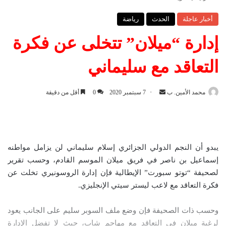
أخبار عاجلة
الحدث
رياضة
إدارة “ميلان” تتخلى عن فكرة
التعاقد مع سليماني
محمد الأمين. ب
أ
7 سبتمبر 2020
0
أقل من دقيقة
ر
س
ل
ب
يبدو أن النجم الدولي الجزائري إسلام سليماني لن يزامل مواطنه
ر
إسماعيل بن ناصر في فريق ميلان الموسم القادم، وحسب تقرير
ي
لصحيفة “توتو سبورت” الإيطالية فإن إدارة الروسونيري تخلت عن
د
فكرة التعاقد مع لاعب ليستر سيتي الإنجليزي.
ا
إ
وحسب ذات الصحيفة فإن وضع ملف السوبر سليم على الجانب يعود
ل
لرغبة ميلان في التعاقد مع مهاجم شاب، حيث لا تفضل الإدارة
ك