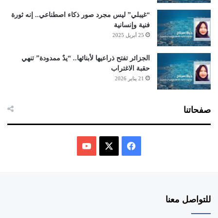
“غيبلي” ليس مجرد صور ذكاء اصطناعي.. إنه ثورة
فنية وإنسانية
25 أبريل 2025
الجزائر تفتح ذراعيها لأبنائها.. “يدٌ ممدودة” تنهي
حقبة الاغتراب
21 يناير 2026
صفحاتنا
ف
ي
X
Y
س
o
للتواصل معنا
ب
u