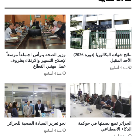
ي
إ
ص
ا
ب
ة
آ
خ
ر
ي
نتائج شهادة البكالوريا (دورة 2026)
وزير الصحة يترأس اجتماعاً موسعاً
ن
الأحد المقبل
لإصلاح التسيير والارتقاء بظروف
خ
عمل مهنيي القطاع
منذ 4 أسابيع
ل
منذ 4 أسابيع
ا
ل
ا
ن
ح
ر
ا
ف
الجزائر تضع بصمتها في حوكمة
نحو تعزيز السيادة الصحية للجزائر
و
الذكاء الاصطناعي
منذ 4 أسابيع
ا