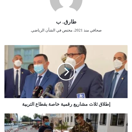
طارق. ب
صحافي منذ 2021، مختص في الشأن الرياضي.
إ
ط
ل
ا
ق
ث
ل
ا
ث
م
إطلاق ثلاث مشاريع رقمية خاصة بقطاع التربية
ش
ا
ا
ر
ن
ي
ط