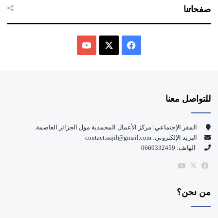
صفحاتنا
ف
ي
X
Y
س
o
للتواصل معنا
ب
u
و
T
المقر الإجتماعي: مركز الأعمال المحمدية مول الجزائر العاصمة.
البريد الإلكتروني: contact.aajil@gmail.com
ك
u
الهاتف: 0669332459
b
‫X
فيسبوك
‫YouTube
e
من نحن؟