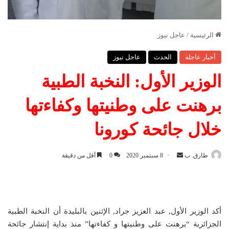
الرئيسية
/
عاجل نيوز
أخبار عاجلة
الحدث
عاجل نيوز
الوزير الأول: النخبة الطبية
برهنت على وطنيتها وكفاءتها
خلال جائحة كورونا
طارق. ب
أ
8 سبتمبر 2020
0
أقل من دقيقة
ر
س
ل
ب
أكد الوزير الأول, عبد العزيز جراد, الإثنين بالبليدة أن النخبة الطبية
ر
الجزائرية “برهنت على وطنيتها و كفاءتها” منذ بداية إنتشار جائحة
ي