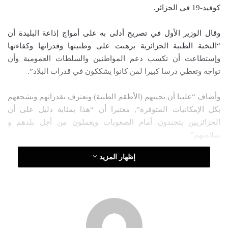
كوفيد-19 في الجزائر.
د
ا
وقال الوزير الأول في تصريح أدلى به على أمواج إذاعة البليدة أن
إ
“النخبة الطبية الجزائرية برهنت على وطنيتها وقدراتها وكفاءتها
ل
وإستطاعت أن تكسب دعم المواطنين والسلطات العمومية وأن
ك
تواجه وتعطي درسا كبيرا لمن كانوا يشككون في قدرات البلاد”.
ت
ر
وأضاف “علينا أن نحييهم (الأطقم الطبية) ونعترف بقدراتهم ونشجعهم
و
بكل الإمكانيات المتوفرة”, معتبرا أن “هذا بمثابة دليل على أن
ن
الجزائريين يتجندون أمام الصعوبات ويعملون من أجل بلدهم و
ي
سلامتهم”.
ا
إظهار المزيد
كما اغتنم جراد الفرصة لتحية الأطقم الطبية والترحم على من توفى
منهم والدعاء بالشفاء لهم ولكل المرضى المصابين بفيروس كورونا.