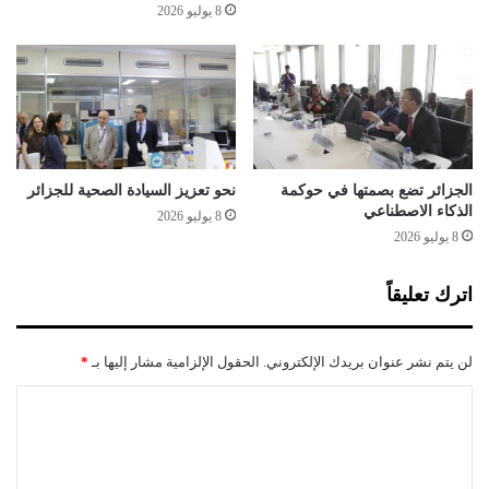
ة
ل
8 يوليو 2026
م
ت
و
س
ط
ع
ل
ى
الجزائر تضع بصمتها في حوكمة
نحو تعزيز السيادة الصحية للجزائر
م
الذكاء الاصطناعي
8 يوليو 2026
س
8 يوليو 2026
ت
و
اترك تعليقاً
ى
م
د
لن يتم نشر عنوان بريدك الإلكتروني.
الحقول الإلزامية مشار إليها بـ
*
ر
س
ا
ة
ل
أ
ش
ت
ب