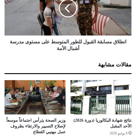
ع
ل
ر
ا
ق
ق
م
م
ي
س
ة
ا
خ
ب
انطلاق مسابقة القبول للطور المتوسط على مستوى مدرسة
ا
ق
أشبال الأمة
ص
ة
ة
ا
مقالات مشابهة
ب
ل
ق
ق
ط
ب
ا
و
ع
ل
ا
ل
ل
ل
ت
ط
ر
و
نتائج شهادة البكالوريا (دورة 2026)
وزير الصحة يترأس اجتماعاً موسعاً
ب
ر
الأحد المقبل
لإصلاح التسيير والارتقاء بظروف
ي
ا
عمل مهنيي القطاع
8 يوليو 2026