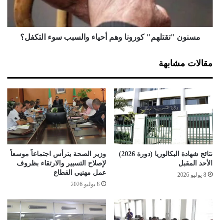
ا
ت
ل
ق
ط
ت
ب
ل
مسنون "تقتلهم" كورونا وهم أحياء والسبب سوء التكفل؟
ي
ه
ة
م
مقالات مشابهة
ب
"
ر
ك
ه
و
ن
ر
ت
و
ع
ن
ل
ا
ى
و
و
ه
نتائج شهادة البكالوريا (دورة 2026)
وزير الصحة يترأس اجتماعاً موسعاً
ط
م
الأحد المقبل
لإصلاح التسيير والارتقاء بظروف
ن
أ
عمل مهنيي القطاع
8 يوليو 2026
ي
ح
8 يوليو 2026
ت
ي
ه
ا
ا
ء