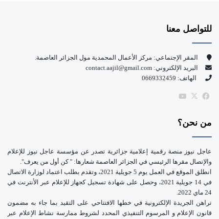
س
o
للتواصل معنا
ب
u
و
T
المقر الإجتماعي: مركز الأعمال المحمدية مول الجزائر العاصمة.
البريد الإلكتروني: contact.aajil@gmail.com
ك
u
الهاتف: 0669332459
b
‫X
فيسبوك
‫YouTube
e
من نحن؟
عاجل نيوز منصة رقمية إعلامية جزائرية تصدر عن مؤسسة عاجل نيوز للإعلام
والإتصال مقرها الرئيسي في الجزائر العاصمة شعارها: " كن أول من يعرف".
انطلق الموقع في العمل يوم 5 جويلية 2021، وتقدم بطلب اعتماد لوزارة الاتصال
في 14 جويلية 2021، وحصل على شهادة تسجيل كجهاز للإعلام عبر الأنترنت في
24 ماي 2022.
تراهن الجريدة الإلكترونية في خطها الافتتاحي على التقيد بما جاء به مضمون
قانون الإعلام و المرسوم التنفيذي المحدد لشروط ممارسة نشاط الإعلام عبر