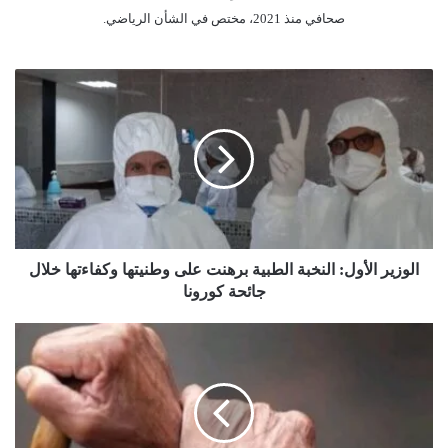
صحافي منذ 2021، مختص في الشأن الرياضي.
ا
ل
و
ز
ي
ر
ا
ل
أ
و
الوزير الأول: النخبة الطبية برهنت على وطنيتها وكفاءتها خلال
ل
جائحة كورونا
:
ا
م
ل
س
ن
ن
خ
و
ب
ن
ة
"