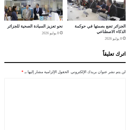
و
و
ك
ا
ف
ل
ا
س
ء
ب
الجزائر تضع بصمتها في حوكمة
نحو تعزيز السيادة الصحية للجزائر
ت
الذكاء الاصطناعي
ب
8 يوليو 2026
ه
س
8 يوليو 2026
ا
و
خ
ء
اترك تعليقاً
ل
ا
ا
ل
ل
ت
لن يتم نشر عنوان بريدك الإلكتروني.
الحقول الإلزامية مشار إليها بـ
*
ج
ك
ا
ف
ا
ئ
ل
ل
ح
؟
ة
ت
ك
ع
و
ر
ل
و
ي
ن