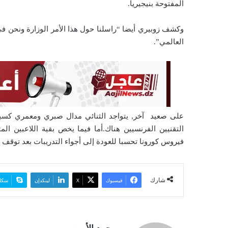
المفتوحة بنيجيريا.
ي
ا
وكشف زوبيري أيضا “راسلنا حول هذا الأمر الوزارة ونحن في 
العالمي”.
على صعيد آخر, يتواجد الثنائي مدال صبري ومعمري كسيل
التقنيين الفرنسيين هناك.أما فيما يخص بقية اللاعبين ا
فيروس كورونا تحسبا للعودة إلى أجواء التدريبات بعد توقف
شارك
فيسبوك
‫X
لينكدإن
سكا