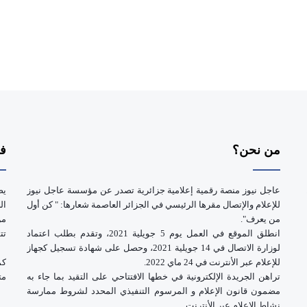
من نحن؟
فر
عاجل نيوز منصة رقمية إعلامية جزائرية تصدر عن مؤسسة عاجل نيوز
يض
للإعلام والإتصال مقرها الرئيسي في الجزائر العاصمة شعارها: " كن أول
ال
من يعرف".
انطلق الموقع في العمل يوم 5 جويلية 2021، وتقدم بطلب اعتماد
تت
لوزارة الاتصال في 14 جويلية 2021، وحصل على شهادة تسجيل كجهاز
للإعلام عبر الأنترنت في 24 ماي 2022.
كم
تراهن الجريدة الإلكترونية في خطها الافتتاحي على التقيد بما جاء به
مت
مضمون قانون الإعلام و المرسوم التنفيذي المحدد لشروط ممارسة
نشاط الإعلام عبر الأنترنت.