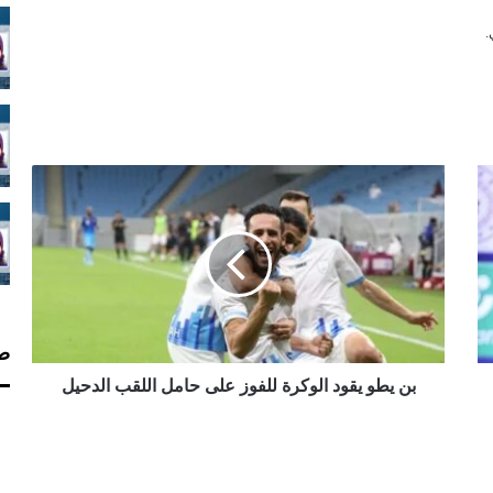
ب
ن
ي
ط
و
ي
ق
و
صف
د
ا
بن يطو يقود الوكرة للفوز على حامل اللقب الدحيل
ل
و
ك
ر