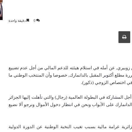
0
دقيقة واحدة
ك عبر البريد الإلكتروني
طباعة
ين زوبيري, عن أمله في استلام هيئته للدعم المالي من أجل عدم تضييع
رة مطلع أكتوبر المقبل بالدانمارك, خصوصا وأن المنتخب الوطني ما
جل المشاركة في البطولة العالمية (رجال) والتي تأهلت إليها الجزائر
دانمارك على الأبواب ونحن في انتظار دخول الأموال ونرجو ألا نضيع
زائرية غرامة مالية بسبب تغيب النخبة الوطنية عن الدورة الدولية