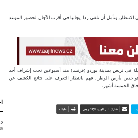
الانتظار, ونأمل أن نلقى ردا إيجابيا في أقرب الآجال لحضور الموعد
ة في تربص بمدينة بوردو (فرنسا) منذ أسبوعين تحت إشراف أحد
لمتواجدين بأرض الوطن, فهم بانتظار التعرف على نتائج الكشف عن
 فاق الخمسة أشهر.
اخ
يب
شارك عبر البريد الإلكتروني
طباعة
دا