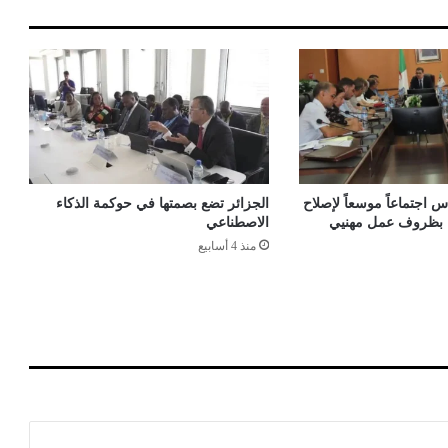
ة
ل
ل
ف
و
ز
ع
ل
ى
ح
 اجتماعاً موسعاً لإصلاح
الجزائر تضع بصمتها في حوكمة الذكاء
ا
اء بظروف عمل مهنيي
الاصطناعي
م
منذ 4 أسابيع
ل
ا
ل
ل
ق
ب
ا
ل
د
ح