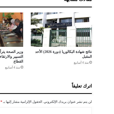
ا
ل
أ
ر
ب
ع
ة
أ
ش
ه
نتائج شهادة البكالوريا (دورة 2026) الأحد
وزير الصحة يترأس
ر
المقبل
التسيير والارتق
ا
القطاع
منذ 4 أسابيع
ل
منذ 4 أسابيع
ت
ي
ت
اترك تعليقاً
ر
أ
س
لن يتم نشر عنوان بريدك الإلكتروني.
الحقول الإلزامية مشار إليها بـ
*
خ
ل
ا
ا