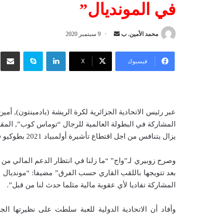
في المونديال”
محمد الأمين. ب
أ
9 سبتمبر 2020
ر
لينكدإن
سكايب
شار
س
فيسبوك
‫X
ل
ب
ر
ي
عبر رئيس الاتحادية الجزائرية لكرة الريشة (بادمينتون), أم
د
المشاركة في البطولة العالمية للرجال “توماس كوب”, المقر
ا
يزال يتنافس من اجل اقتطاع تأشيرة أولمبياد 2021 بطوكيو في اختصاص الزوجي (ذكور).
إ
ل
وصرح زوبيري لـ”واج” “ما زلنا في انتظار الدعم المالي من أ
ك
بعد تتويجها باللقب القاري حسب الفرق” مضيفا: “مونديال ال
ت
المشاركة تفاديا لأي عقوبة مالية مثلما حدث لنا من قبل”.
ر
و
وأفاد أن الاتحادية الدولية للعبة سلطت على نظيرتها الج
ن