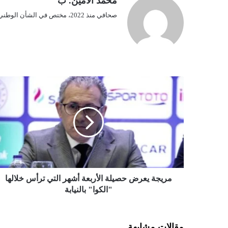
محمد الأمين. ب
صحافي منذ 2022، مختص في الشأن الوطني.
م
ر
ي
ج
ة
ي
ع
ر
ض
ح
مريجة يعرض حصيلة الأربعة أشهر التي ترأس خلالها
ص
"الكوا" بالنيابة
ي
ل
ة
مقالات مشابهة