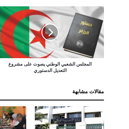
ا
ل
م
ج
ل
س
ا
ل
ش
ع
المجلس الشعبي الوطني يصوت على مشروع
ب
التعديل الدستوري
ي
ا
ل
مقالات مشابهة
و
ط
ن
ي
ي
ص