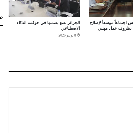
ئ
ب
ي
صف
ن
 اجتماعاً موسعاً لإصلاح
الجزائر تضع بصمتها في حوكمة الذكاء
ع
اء بظروف عمل مهنيي
الاصطناعي
ن
8 يوليو 2026
ا
ل
س
د
ا
س
ي
ا
ل
ث
ا
ن
ي