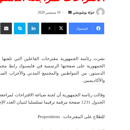
خولة بوشويشي
أ
10 سبتمبر 2020
ر
لينكدإن
سكايب
شار
س
فيسبوك
‫X
ل
ب
ر
ي
نشرت رئاسة الجمهورية مقترحات الفاعلين التي تلقتها 
د
الجمهورية على صفحتها الرسمية في فايسبوك رابط مجمل 
ا
الدستور، من المواطنين والمجتمع المدني والأحزاب الس
إ
والأكاديميين.
ل
ك
ت
الجدول 1231 صفحة مرقمة ترقيما تسلسليا لتبيان العدد الإجمالي للمقترحات المحصّلة من طرف اللجنة وهو 5018 مقترحا.
ر
و
للطلاع على المقترحات: Propositions
ن
ي