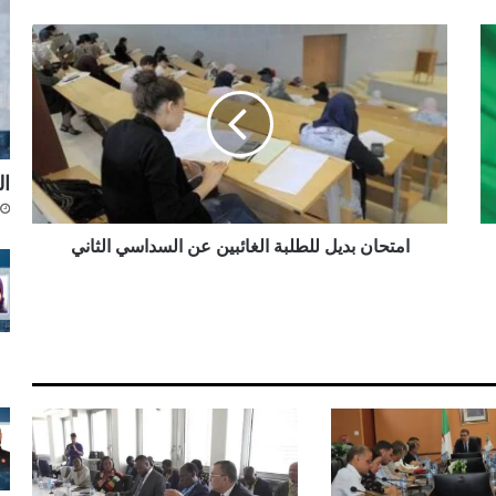
ا
م
ت
ح
ا
ن
ب
ال
د
ي
ل
امتحان بديل للطلبة الغائبين عن السداسي الثاني
ل
ل
ط
ل
ب
ة
ا
ل
غ
ا