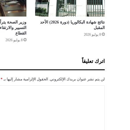
و
ت
ع
ل
نتائج شهادة البكالوريا (دورة 2026) الأحد
وزير الصحة يترأس
ى
المقبل
التسيير والارتق
م
القطاع
8 يوليو 2026
ش
8 يوليو 2026
ر
و
ع
اترك تعليقاً
ا
ل
ت
لن يتم نشر عنوان بريدك الإلكتروني.
الحقول الإلزامية مشار إليها بـ
*
ع
د
ا
ي
ل
ل
ا
ت
ل
ع
د
س
ل
ت