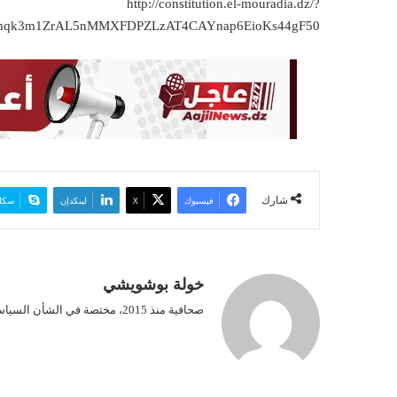
ا
http://constitution.el-mouradia.dz/?
mqk3m1ZrAL5nMMXFDPZLzAT4CAYnap6EioKs44gF50
شارك
فيسبوك
‫X
لينكدإن
سكا
خولة بوشويشي
صحافية منذ 2015، مختصة في الشأن السياسي.