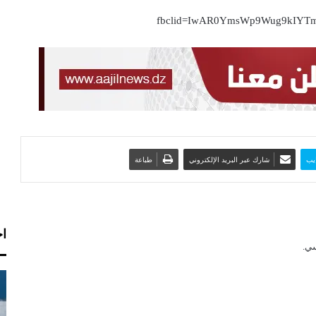
fbclid=IwAR0YmsWp9Wug9kIYT
يب
شارك عبر البريد الإلكتروني
طباعة
اخ