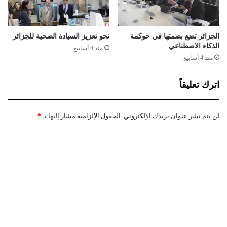
ر
ل
ي
م
ا
ة
ل
الجزائر تضع بصمتها في حوكمة
نحو تعزيز السيادة الصحية للجزائر
الذكاء الاصطناعي
ل
منذ 4 أسابيع
ش
منذ 4 أسابيع
ع
ب
اترك تعليقاً
لن يتم نشر عنوان بريدك الإلكتروني.
الحقول الإلزامية مشار إليها بـ
*
ا
ل
ت
ع
ل
ي
ق