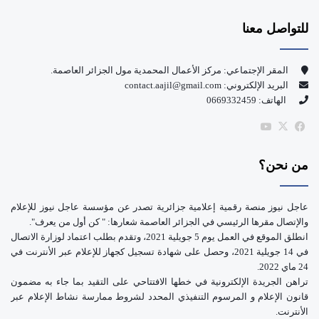
س
o
للتواصل معنا
ب
u
و
T
المقر الإجتماعي: مركز الأعمال المحمدية مول الجزائر العاصمة.
البريد الإلكتروني: contact.aajil@gmail.com
ك
u
الهاتف: 0669332459
b
‫X
فيسبوك
‫YouTube
e
من نحن؟
عاجل نيوز منصة رقمية إعلامية جزائرية تصدر عن مؤسسة عاجل نيوز للإعلام
والإتصال مقرها الرئيسي في الجزائر العاصمة شعارها: " كن أول من يعرف".
انطلق الموقع في العمل يوم 5 جويلية 2021، وتقدم بطلب اعتماد لوزارة الاتصال
في 14 جويلية 2021، وحصل على شهادة تسجيل كجهاز للإعلام عبر الأنترنت في
24 ماي 2022.
تراهن الجريدة الإلكترونية في خطها الافتتاحي على التقيد بما جاء به مضمون
قانون الإعلام و المرسوم التنفيذي المحدد لشروط ممارسة نشاط الإعلام عبر
الأنترنت.