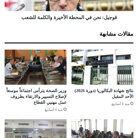
ا
ح
ل
ن
ح
ف
قوجيل: نحن في المحطة الأخيرة والكلمة للشعب
س
ي
ن
ا
مقالات مشابهة
ل
ل
ا
م
م
ح
ت
ط
ح
ة
ا
ا
ن
ل
ا
أ
ت
خ
نتائج شهادة البكالوريا (دورة 2026)
وزير الصحة يترأس اجتماعاً موسعاً
ا
ي
الأحد المقبل
لإصلاح التسيير والارتقاء بظروف
ل
ر
عمل مهنيي القطاع
منذ 4 أسابيع
ب
ة
منذ 4 أسابيع
ك
و
ا
ا
ل
ل
و
ك