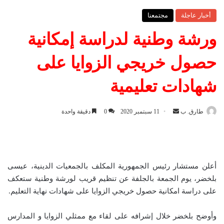
أخبار عاجلة
مجتمعنا
ورشة وطنية لدراسة إمكانية
حصول خريجي الزوايا على
شهادات تعليمية
طارق. ب
أ
11 سبتمبر 2020
0
دقيقة واحدة
ر
س
ل
ب
أعلن مستشار رئيس الجمهورية المكلف بالجمعيات الدينية، عيسى
ر
بلخضر، يوم الجمعة بالجلفة عن تنظيم قريب لورشة وطنية ستعكف
ي
على دراسة امكانية حصول خريجي الزوايا على شهادات نهاية التعليم.
د
ا
وأوضح بلخضر خلال إشرافه على لقاء مع ممثلي الزوايا و المدارس
إ