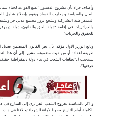
ي
ا
وأضاف جراد بأن مشروع الدستور “يضع القواعد لحياة سياسية
المال والسياسة و يحارب الفساد ويقوم بإصلاح شامل لل
الديمقراطية التشاركية ويشجع بروز مجتمع مدني حر ونشيط 
والجزائريات في إقامة “دولة الحق والقانون، دولة ديموقرا
للحقوق والحريات”.
وتابع الوزير الاول مؤكدا بأن نص القانون المتضمن تعد
طريقة إعداده أو من حيث مضمونه، مشيرا إلى أن هذا الن
يستجيب ل”تطلعات الشعب في بناء دولة ديمقراطية حقيقية، 
عرفتها”.
الكاملة أمام التاريخ وصونا لأمانة الشهداء”و لافتا في ذا