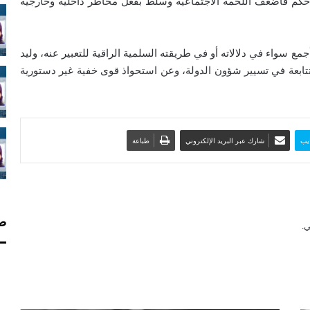
حكم فأضعف اللحمة الاجتماعية وسلط بفعل مخاطر داخلية وخارجية
مع سواء في دلالاته أو في طريقته السلمية الراقية للتعبير عنه، وليد
تتابعة في تسيير شؤون الدولة، وعن استحواذ قوى خفية غير دستورية
يب
شارك عبر البريد الإلكتروني
طباعة
صف