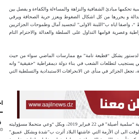
 تحكمها مبادئ الشفافية والنزاهة والمساءلة والكفاءة و يفصل بين
عدالة و يحررها من كل اشكال الضغوط ويعزز حرية الصحافة ويرقي
“، واصفا اياه ب”اللبنة الاولى” لتجسيد آمال وطموحات الجزائريين
طية وعصرية قوامها التداول على السلطة والعدالة والاحترام التام
يل الدستور يشكل “قطيعة تامة” مع ممارسات الماضي سواء من حيث
ص يستجيب لتطلعات الشعب في بناء دولة ديمقراطية “حقيقية” وانه
تجعل الجزائر في منأى عن الانحرافات الاستبدادية والتسلطية التي
اخ
فق
و ذكر بالمناسبة بخروج الشعب الجزائري إلى الشارع في هبة “سلمية أصيلة” في 22 فبراير 2019، وبكل “وعي متحملا مسؤوليته
ت الوقت الى ان الأزمة التي عاشتها البلاد أثرت ب”شدة وبشكل عميق”