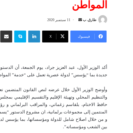
المواطن
طارق. ب
أ
11 سبتمبر 2020
ر
لينكدإن
سكايب
شار
س
فيسبوك
‫X
ل
ب
ر
ي
أكد الوزير الأول، عبد العزيز جراد، يوم الجمعة، أن الدس
د
جديدة بما “يؤسس” لدولة عصرية تعمل على “خدمة” المواطن
ا
إ
وأوضح الوزير الأول خلال عرضه لنص القانون المتضمن تعدي
ل
والتنظيم المحلي وتهيئة الإقليم والتقسيم الإقليمي بمجل
ك
حافظ الاختام، بلقاسم زغماتي، والمراقب البرلماني و ر
ت
المنتمين إلى مجموعات برلمانية، ان مشروع الدستور “يسمح
ر
و من خلال اصلاح شامل للدولة ومؤسساتها، بما يؤسس لدولة
و
بين الشعب ومؤسساته”.
ن