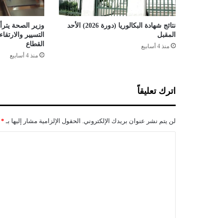
ل
أ
م
نتائج شهادة البكالوريا (دورة 2026) الأحد
وزير الصحة يترأس
ة
المقبل
التسيير والارتق
ت
القطاع
منذ 4 أسابيع
ث
منذ 4 أسابيع
م
ن
م
اترك تعليقاً
ش
ر
و
لن يتم نشر عنوان بريدك الإلكتروني.
الحقول الإلزامية مشار إليها بـ
*
ع
ا
ا
ل
ل
د
س
ت
ت
ع
و
ر
ل
.
ي
.