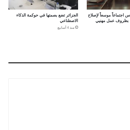
ل
مّ
ش
 اجتماعاً موسعاً لإصلاح
الجزائر تضع بصمتها في حوكمة الذكاء
م
اء بظروف عمل مهنيي
الاصطناعي
ل
منذ 4 أسابيع
ا
ل
ج
ز
ا
ئ
ر
ي
ي
ن
ح
و
ل
خ
ي
ا
ر