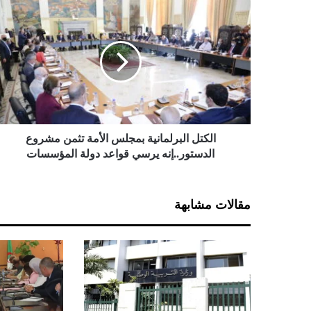
ا
ل
ك
ت
ل
ا
ل
ب
ر
ل
الكتل البرلمانية بمجلس الأمة تثمن مشروع
م
الدستور..إنه يرسي قواعد دولة المؤسسات
ا
ن
ي
مقالات مشابهة
ة
ب
م
ج
ل
س
ا