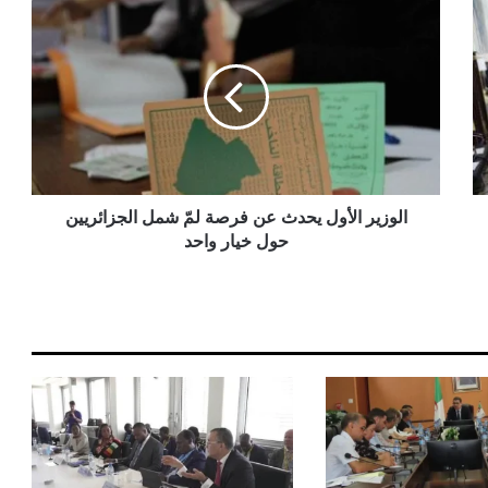
ا
ل
و
ز
ي
ر
ا
ل
أ
و
الوزير الأول يحدث عن فرصة لمّ شمل الجزائريين
ل
حول خيار واحد
ي
ح
د
ث
ع
ن
ف
ر
ص
ة