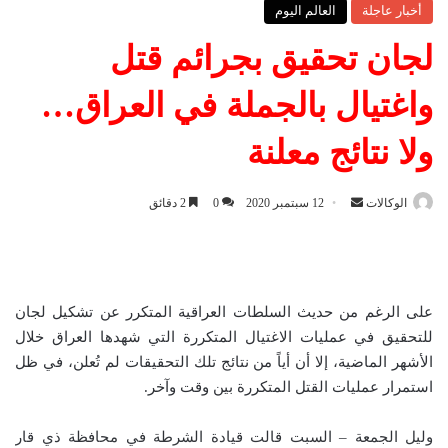
أخبار عاجلة
العالم اليوم
لجان تحقيق بجرائم قتل
واغتيال بالجملة في العراق…
ولا نتائج معلنة
الوكالات
أ
12 سبتمبر 2020
0
2 دقائق
ر
س
ل
ب
على الرغم من حديث السلطات العراقية المتكرر عن تشكيل لجان
ر
للتحقيق في عمليات الاغتيال المتكررة التي شهدها العراق خلال
ي
الأشهر الماضية، إلا أن أياً من نتائج تلك التحقيقات لم تُعلن، في ظل
د
استمرار عمليات القتل المتكررة بين وقت وآخر.
ا
إ
وليل الجمعة – السبت قالت قيادة الشرطة في محافظة ذي قار
ل