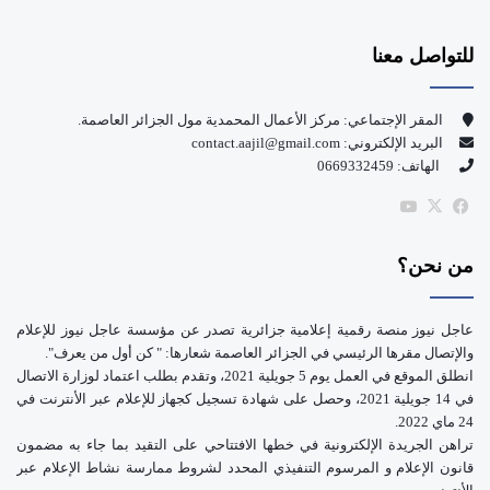
س
o
للتواصل معنا
ب
u
و
T
المقر الإجتماعي: مركز الأعمال المحمدية مول الجزائر العاصمة.
البريد الإلكتروني: contact.aajil@gmail.com
ك
u
الهاتف: 0669332459
b
‫X
فيسبوك
‫YouTube
e
من نحن؟
عاجل نيوز منصة رقمية إعلامية جزائرية تصدر عن مؤسسة عاجل نيوز للإعلام
والإتصال مقرها الرئيسي في الجزائر العاصمة شعارها: " كن أول من يعرف".
انطلق الموقع في العمل يوم 5 جويلية 2021، وتقدم بطلب اعتماد لوزارة الاتصال
في 14 جويلية 2021، وحصل على شهادة تسجيل كجهاز للإعلام عبر الأنترنت في
24 ماي 2022.
تراهن الجريدة الإلكترونية في خطها الافتتاحي على التقيد بما جاء به مضمون
قانون الإعلام و المرسوم التنفيذي المحدد لشروط ممارسة نشاط الإعلام عبر