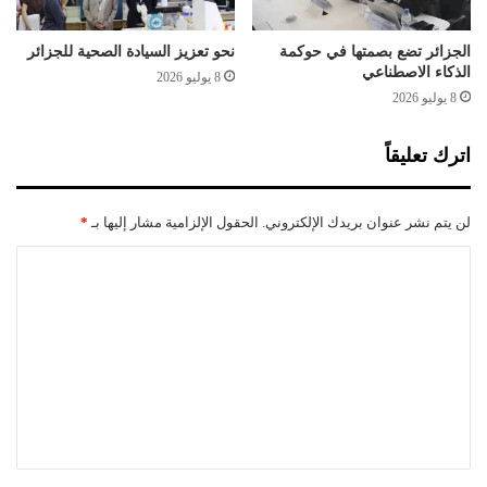
ة
ل
ل
الجزائر تضع بصمتها في حوكمة
نحو تعزيز السيادة الصحية للجزائر
م
الذكاء الاصطناعي
8 يوليو 2026
ق
8 يوليو 2026
ا
و
اترك تعليقاً
م
ة
ا
لن يتم نشر عنوان بريدك الإلكتروني.
الحقول الإلزامية مشار إليها بـ
*
ل
ش
ا
ع
ل
ب
ي
ت
ة
ع
ا
ل
ل
ف
ي
ل
ق
س
ط