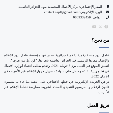
و
T
المقر الإجتماعي: مركز الأعمال المحمدية مول الجزائر العاصمة.
البريد الإلكتروني: contact.aajil@gmail.com
ك
u
الهاتف: 0669332459
b
‫X
فيسبوك
‫YouTube
e
من نحن؟
عاجل نيوز منصة رقمية إعلامية جزائرية تصدر عن مؤسسة عاجل نيوز للإعلام
والإتصال مقرها الرئيسي في الجزائر العاصمة شعارها: " كن أول من يعرف".
انطلق الموقع في العمل يوم 5 جويلية 2021، وتقدم بطلب اعتماد لوزارة الاتصال
في 14 جويلية 2021، وحصل على شهادة تسجيل كجهاز للإعلام عبر الأنترنت في
24 ماي 2022.
تراهن الجريدة الإلكترونية في خطها الافتتاحي على التقيد بما جاء به مضمون
قانون الإعلام و المرسوم التنفيذي المحدد لشروط ممارسة نشاط الإعلام عبر
الأنترنت.
فريق العمل