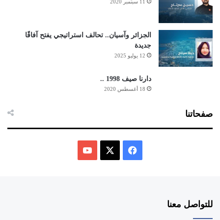
11 سبتمبر 2020
الجزائر وآسيان.. تحالف استراتيجي يفتح آفاقًا
جديدة
12 يوليو 2025
دارنا صيف 1998 ..
18 أغسطس 2020
صفحاتنا
ف
ي
X
Y
س
o
للتواصل معنا
ب
u