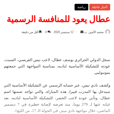
أخبار عاجلة
رياضة
عطال يعود للمنافسة الرسمية
محمد الأمين. ب
أ
12 سبتمبر 2020
0
أقل من دقيقة
ر
س
ل
ب
سجل الدولي الجزائري يوسف عطال، لاعب نيس الفرنسي، السبت،
ر
عودته للتشكيلة الأساسية لناديه، بمناسبة المواجهة التي جمعتهم
ي
بمونبوليي.
د
ا
وكشف نادي نيس، عبر حسابه الرسمي عن التشكيلة الأساسية التي
إ
سيدخل بها المدرب فييرا، هذه المباراة، والتي تواجد ضمنها اسم
ل
عطال، وتأتي عودة لاعب الخضر، للتشكيلة الأساسية لناديه، بعد
ك
غيابه عنها لـ 279 يوما، منذ تعرضه لإصابة خطيرة في 7 ديسمبر
ت
الماضي، خلال مواجهة نادي ميتز، في الجولة الـ 17، من الليغ1.
ر