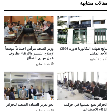
ت
مقالات مشابهة
ا
ح
ض
ع
ي
د
ي
ا
ن
د
ل
ه
أ
ا
و
ل
ل
ت
نتائج شهادة البكالوريا (دورة 2026)
وزير الصحة يترأس اجتماعاً موسعاً
م
ه
الأحد المقبل
لإصلاح التسيير والارتقاء بظروف
ب
د
عمل مهنيي القطاع
منذ 4 أسابيع
ي
ي
منذ 4 أسابيع
ا
ف
د
ي
ط
ل
و
ه
ك
ذ
ي
ا
و
ا
ل
الجزائر تضع بصمتها في حوكمة
نحو تعزيز السيادة الصحية للجزائر
الذكاء الاصطناعي
م
منذ 4 أسابيع