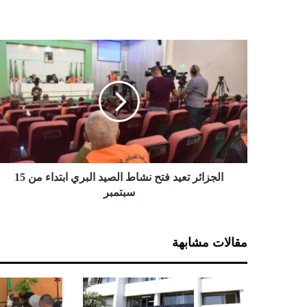
ا
ل
ج
ز
ا
ئ
ر
ت
ع
ي
الجزائر تعيد فتح نشاط الصيد البري ابتداء من 15
د
سبتمبر
ف
ت
ح
مقالات مشابهة
ن
ش
ا
ط
ا