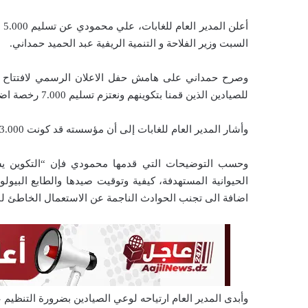
ي
أع
د
السبت وزير الفلاحة و التنمية الريفية عبد الحميد حمداني.
ا
إ
ل
للصيادين الذين قمنا بتكوينهم ونعتزم تسليم 7.000 رخصة اضافية لصيادين آخرين”.
ك
ت
وأشار المدير العام للغابات إلى أن مؤسسته قد كونت 13.000 صيادا حتى يحصلوا على رخص.
ر
و
وحسب التوضيحات التي قدمها محمودي فإن “التكوين يشت
ن
الحيوانية المستهدفة، كيفية وتوقيت صيدها والطابع البيو
ي
ا
اضافة الى تجنب الحوادث الناجمة عن الاستعمال الخاطئ لبن
وأبدى المدير العام ارتياحه لوعي الصيادين بضرورة التنظي