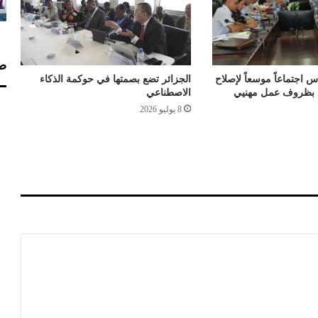
د
ع
ب
ر
صف
ا
 اجتماعاً موسعاً لإصلاح
الجزائر تضع بصمتها في حوكمة الذكاء
ل
اء بظروف عمل مهنيي
الاصطناعي
س
8 يوليو 2026
و
ش
ي
ا
ل
م
ي
د
ي
ا
ل
ه
ذ
ه