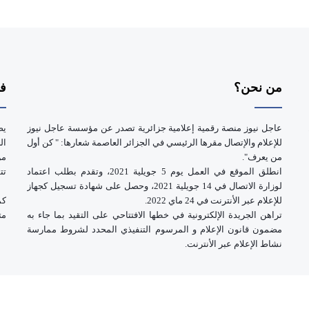
من نحن؟
فر
عاجل نيوز منصة رقمية إعلامية جزائرية تصدر عن مؤسسة عاجل نيوز
يض
للإعلام والإتصال مقرها الرئيسي في الجزائر العاصمة شعارها: " كن أول
ال
من يعرف".
انطلق الموقع في العمل يوم 5 جويلية 2021، وتقدم بطلب اعتماد
تت
لوزارة الاتصال في 14 جويلية 2021، وحصل على شهادة تسجيل كجهاز
للإعلام عبر الأنترنت في 24 ماي 2022.
كم
تراهن الجريدة الإلكترونية في خطها الافتتاحي على التقيد بما جاء به
مت
مضمون قانون الإعلام و المرسوم التنفيذي المحدد لشروط ممارسة
نشاط الإعلام عبر الأنترنت.