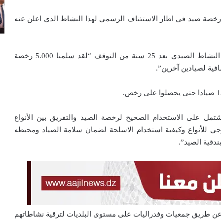
لن المدير العام للغابات، علي محمودي عن تسليم 5.000 رخصة صيد في اطار الاستئناف الرسمي لهذا النشاط الذي اعلن عنه
وصرح حمداني على هامش حفل الاعلان الرسمي لافتتاح النشاط الصيدي بعد 25 سنة من التوقف “لقد سلمنا 5.000 رخصة
مل على الاستخدام الصحيح لرخصة الصيد والتفريق بين الأنواع
لوجي للأنواع وكيفية استخدام الاسلحة لضمان سلامة الصياد ومحيطه
دقية الصيد”.
م عن طريق جمعيات وفدراليات على مستوى البلديات لترقية نشاطاتهم