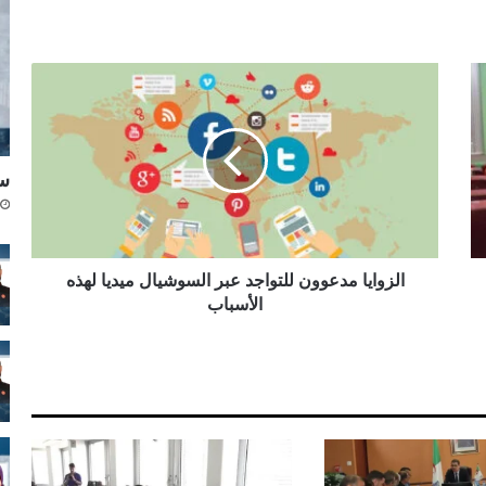
ا
ل
ز
و
ا
سن
ي
ا
م
د
ع
الزوايا مدعوون للتواجد عبر السوشيال ميديا لهذه
و
الأسباب
و
ن
ل
ل
ت
و
ا
ج