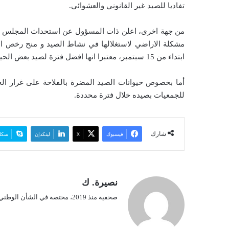
تفاديا للصيد غير القانوني والعشوائي.
من جهة اخرى، اعلن ذات المسؤول عن استحداث المجلس الاعل
مشكلة الاراضي لاستغلالها في نشاط الصيد و منح رخص ا
ابتداء من 15 سبتمبر، معتبرا انها افضل فترة لصيد بعض الحيوانات مثل الحجل و الارنب البري و بعض انواع الحمام.
أما بخصوص حيوانات الصيد المضرة بالفلاحة على غرار ال
للجمعيات بصيده خلال فترة محددة.
شارك
فيسبوك
‫X
لينكدإن
سكا
نصيرة. ك
صحفية منذ 2019، مختصة في الشأن الوطني.