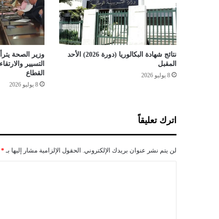
ل
ص
ي
د
ا
نتائج شهادة البكالوريا (دورة 2026) الأحد
وزير الصحة يترأس
ل
المقبل
التسيير والارتق
ب
القطاع
8 يوليو 2026
ر
8 يوليو 2026
ي
ا
ب
اترك تعليقاً
ت
د
ا
لن يتم نشر عنوان بريدك الإلكتروني.
الحقول الإلزامية مشار إليها بـ
*
ء
م
ا
ن
ل
1
5
ت
س
ع
ب