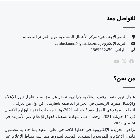
س
o
للتواصل معنا
ب
u
و
T
المقر الإجتماعي: مركز الأعمال المحمدية مول الجزائر العاصمة.
البريد الإلكتروني: contact.aajil@gmail.com
ك
u
الهاتف: 0669332459
b
‫X
فيسبوك
‫YouTube
e
من نحن؟
عاجل نيوز منصة رقمية إعلامية جزائرية تصدر عن مؤسسة عاجل نيوز للإعلام
والإتصال مقرها الرئيسي في الجزائر العاصمة شعارها: " كن أول من يعرف".
انطلق الموقع في العمل يوم 5 جويلية 2021، وتقدم بطلب اعتماد لوزارة الاتصال
في 14 جويلية 2021، وحصل على شهادة تسجيل كجهاز للإعلام عبر الأنترنت في
24 ماي 2022.
تراهن الجريدة الإلكترونية في خطها الافتتاحي على التقيد بما جاء به مضمون
قانون الإعلام و المرسوم التنفيذي المحدد لشروط ممارسة نشاط الإعلام عبر