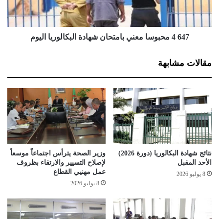
ب
ب
ا
و
ل
س
ت
ا
647 4 محبوسا معني بامتحان شهادة البكالوريا اليوم
ط
م
ب
ع
مقالات مشابهة
ي
ن
ع
ي
ا
ب
ل
ا
ع
م
ل
ت
ن
ح
ي
ا
ب
ن
نتائج شهادة البكالوريا (دورة 2026)
وزير الصحة يترأس اجتماعاً موسعاً
ي
ش
الأحد المقبل
لإصلاح التسيير والارتقاء بظروف
ن
ه
عمل مهنيي القطاع
8 يوليو 2026
ا
ا
8 يوليو 2026
ل
د
ب
ة
ح
ا