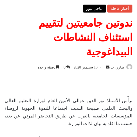
أخبار عاجلة
عاجل نيوز
ندوتين جامعيتين لتقييم
استئناف النشاطات
البيداغوجية
طارق. ب
أ
13 سبتمبر 2020
0
دقيقة واحدة
ر
س
ل
ب
ترأّس الأستاذ نور الدين غوالي الأمين العام لوزارة التعليم العالي
ر
والبحث العلمي صبيحة السبت اجتماعا للندوة الجهوية لرؤساء
ي
المؤسسات الجامعية بالغرب عن طريق التحاضر المرئي عن بعد،
د
حسب ما افاد به بيان لذات الوزارة.
ا
إ