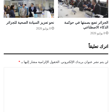
ر
ل
ي
ب
ن
ك
و
ا
ا
ل
الجزائر تضع بصمتها في حوكمة
نحو تعزيز السيادة الصحية للجزائر
ل
الذكاء الاصطناعي
و
8 يوليو 2026
ا
ر
8 يوليو 2026
ح
ي
ت
ا
اترك تعليقاً
ل
ا
ا
ل
ل
ي
لن يتم نشر عنوان بريدك الإلكتروني.
الحقول الإلزامية مشار إليها بـ
*
ا
و
ل
م
ا
ص
ل
ه
ي
ت
و
ع
ن
ي
ل
ي