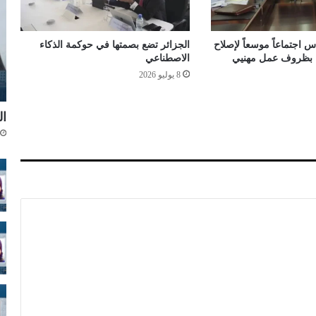
س
ن
ة
 اجتماعاً موسعاً لإصلاح
الجزائر تضع بصمتها في حوكمة الذكاء
ح
اء بظروف عمل مهنيي
الاصطناعي
ب
8 يوليو 2026
س
ا
ل
ال
ل
إ
خ
و
ة
ك
و
ن
ي
ن
ا
ف