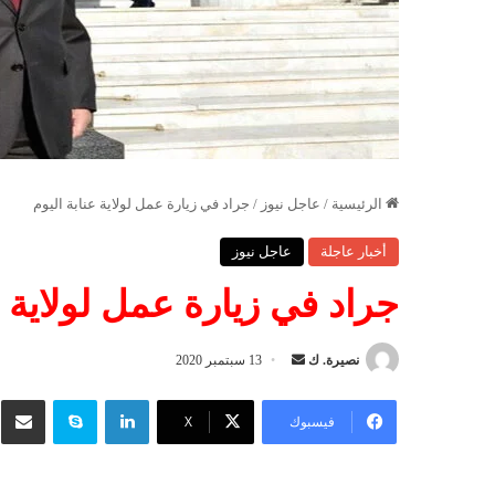
الرئيسية
/
عاجل نيوز
/
جراد في زيارة عمل لولاية عنابة اليوم
أخبار عاجلة
عاجل نيوز
جراد في زيارة عمل لولاية ع
نصيرة. ك
أ
13 سبتمبر 2020
ر
لينكدإن
سكايب
شار
س
فيسبوك
‫X
ل
ب
ر