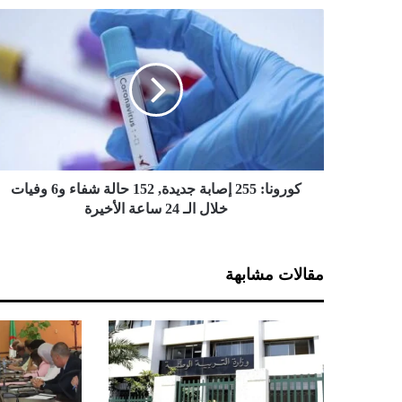
ك
و
ر
و
ن
ا
:
2
5
5
كورونا: 255 إصابة جديدة, 152 حالة شفاء و6 وفيات
إ
خلال الـ 24 ساعة الأخيرة
ص
ا
ب
مقالات مشابهة
ة
ج
د
ي
د
ة
,