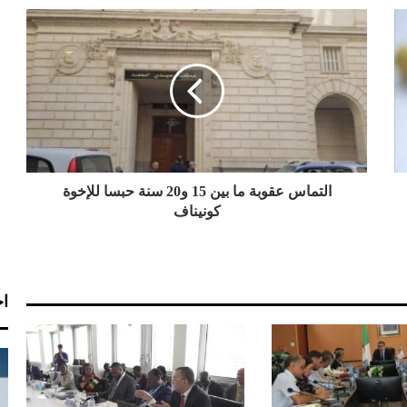
ا
ل
ت
م
ا
س
ع
ق
و
ب
التماس عقوبة ما بين 15 و20 سنة حبسا للإخوة
ة
كونيناف
م
ا
ب
ي
اخ
ن
1
5
و
2
0