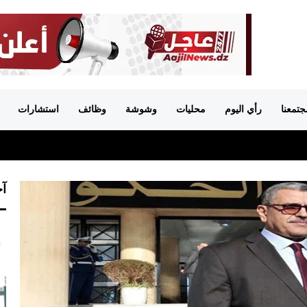
جتمعنا
رأي اليوم
محليات
وشوشة
وظائف
استشارات
آخ