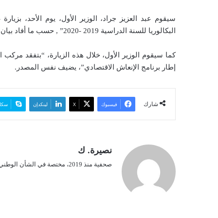
ي
سيقوم عبد العزيز جراد، الوزير الأول، يوم الأحد، بزيا
د
البكالوريا للسنة الدراسية 2019 -2020” , حسب ما أفاد بيان لمصالح الوزير الأول.
ا
إ
كما سيقوم الوزير الأول، خلال هذه الزيارة، “بتفقد مرك
ل
إطار برنامج الإنعاش الاقتصادي”، يضيف نفس المصدر.
ك
ت
ر
شارك
فيسبوك
‫X
لينكدإن
سكا
و
ن
ي
ا
نصيرة. ك
صحفية منذ 2019، مختصة في الشأن الوطني.