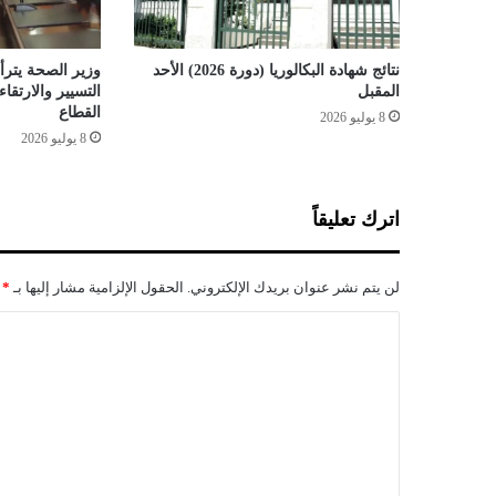
1
5
2
نتائج شهادة البكالوريا (دورة 2026) الأحد
وزير الصحة يترأس
ح
المقبل
التسيير والارتق
ا
القطاع
8 يوليو 2026
ل
8 يوليو 2026
ة
ش
ف
اترك تعليقاً
ا
ء
و
لن يتم نشر عنوان بريدك الإلكتروني.
الحقول الإلزامية مشار إليها بـ
*
6
و
ا
ف
ل
ي
ا
ت
ت
ع
خ
ل
ل
ا
ي