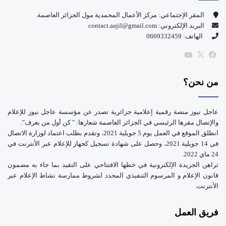
و
T
المقر الإجتماعي: مركز الأعمال المحمدية مول الجزائر العاصمة.
البريد الإلكتروني: contact.aajil@gmail.com
ك
u
الهاتف: 0669332459
b
‫X
فيسبوك
‫YouTube
e
من نحن؟
عاجل نيوز منصة رقمية إعلامية جزائرية تصدر عن مؤسسة عاجل نيوز للإعلام
والإتصال مقرها الرئيسي في الجزائر العاصمة شعارها: " كن أول من يعرف".
انطلق الموقع في العمل يوم 5 جويلية 2021، وتقدم بطلب اعتماد لوزارة الاتصال
في 14 جويلية 2021، وحصل على شهادة تسجيل كجهاز للإعلام عبر الأنترنت في
24 ماي 2022.
تراهن الجريدة الإلكترونية في خطها الافتتاحي على التقيد بما جاء به مضمون
قانون الإعلام و المرسوم التنفيذي المحدد لشروط ممارسة نشاط الإعلام عبر
الأنترنت.
فريق العمل