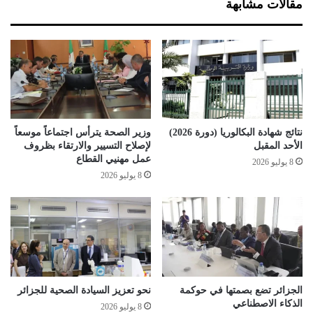
مقالات مشابهة
ر
ن
و
ي
ر
ة
ة
ت
ا
ت
ل
ب
سّ
ر
ه
أ
ر
م
نتائج شهادة البكالوريا (دورة 2026)
وزير الصحة يترأس اجتماعاً موسعاً
ع
ن
الأحد المقبل
لإصلاح التسيير والارتقاء بظروف
ل
ت
عمل مهنيي القطاع
8 يوليو 2026
ى
ع
8 يوليو 2026
ت
ث
أ
ر
م
ت
ي
ن
ن
ف
ا
ي
ل
ذ
م
ا
الجزائر تضع بصمتها في حوكمة
نحو تعزيز السيادة الصحية للجزائر
و
الذكاء الاصطناعي
ت
8 يوليو 2026