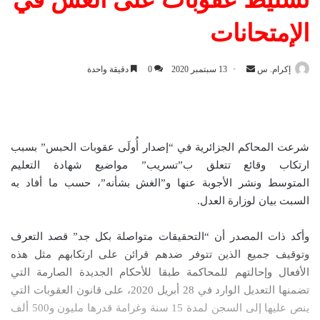
الإمتحانات
إكرام. س
أ
13 سبتمبر 2020
0
دقيقة واحدة
ر
س
ل
ب
شرعت المحاكم الجزائرية في “إصدار أُولَى عقوبات الحبس” بسبب
ر
ارتكاب وقائع تتعلق ب”تسريب” مواضيع شهادة التعليم
ي
المتوسط ونشر الأجوبة عنها و”الغش بشأنه”، حسب ما أفاد به
د
السبت بيان لوزارة العدل.
ا
إ
وأكد ذات المصدر أن “التحقيقات متواصلة بكل جد” قصد التعرف
ل
وتوقيف جميع الذين تتوفر ضدهم قرائن على ارتكابهم مثل هذه
ك
الأفعال وإحالتهم للمحاكمة طبقا للأحكام الجديدة الصارمة التي
ت
تضمنها التعديل الوارد في 28 أبريل 2020، على قانون العقوبات التي
ر
ينص عليها إلى السجن لمدة 15 سنة وغرامة قدرها مليون و500 ألف
و