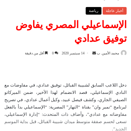
أخبار عاجلة
رياضة
الإسماعيلي المصري يفاوض
توفيق عدادي
محمد الأمين. ب
أ
14 سبتمبر 2020
0
أقل من دقيقة
ر
س
ل
ب
دخل اللاعب السابق لشبيبة القبائل، توفيق عدادي، في مفاوضات مع
ر
النادي الإسماعيلي، قصد الانضمام لهذا الأخير، ضمن الميركاتو
ي
الصيفي الجاري، وكشف فيصل عبيد، وكيل أعمال عدادي، في تصريح
د
لبرنامج “نمبر وان” بقناة “النهار” المصرية: “الإسماعيلي بدأ بالفعل
ا
مفاوضاته مع عدادي”، وأضاف ذات المتحدث: “إدارة الإسماعيلي،
إ
تسعى لحسم صفقة متوسط ميدان شبيبة القبائل، قبل بداية الموسم
ل
الجديد”.
ك