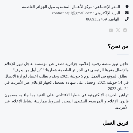
و
T
المقر الإجتماعي: مركز الأعمال المحمدية مول الجزائر العاصمة.
البريد الإلكتروني: contact.aajil@gmail.com
ك
u
الهاتف: 0669332459
b
‫X
فيسبوك
‫YouTube
e
من نحن؟
عاجل نيوز منصة رقمية إعلامية جزائرية تصدر عن مؤسسة عاجل نيوز للإعلام
والإتصال مقرها الرئيسي في الجزائر العاصمة شعارها: " كن أول من يعرف".
انطلق الموقع في العمل يوم 5 جويلية 2021، وتقدم بطلب اعتماد لوزارة الاتصال
في 14 جويلية 2021، وحصل على شهادة تسجيل كجهاز للإعلام عبر الأنترنت في
24 ماي 2022.
تراهن الجريدة الإلكترونية في خطها الافتتاحي على التقيد بما جاء به مضمون
قانون الإعلام و المرسوم التنفيذي المحدد لشروط ممارسة نشاط الإعلام عبر
الأنترنت.
فريق العمل