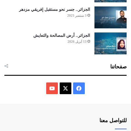
الجزائر.. جسر نحو مستقبل إفريقي مزدهر
3 سبتمبر 2025
الجزائر.. أرض المصالحة والتعايش
13 أبريل 2026
صفحاتنا
ف
ي
X
Y
س
o
للتواصل معنا
ب
u