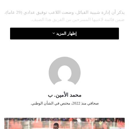
ت
يذكر أن إدارة شبيبة القبائل، وضعت اللاعب توفيق عدادي (29 عاما)،
ر
ضمن قائمة لاعبيها المسرحين من الفريق هذا الصيف.
و
ن
إظهار المزيد
ي
ا
محمد الأمين. ب
صحافي منذ 2022، مختص في الشأن الوطني.
ا
ل