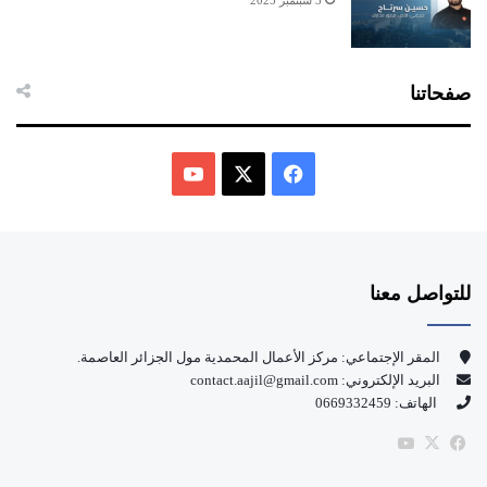
3 سبتمبر 2025
صفحاتنا
ف
ي
X
Y
س
o
للتواصل معنا
ب
u
و
T
المقر الإجتماعي: مركز الأعمال المحمدية مول الجزائر العاصمة.
البريد الإلكتروني: contact.aajil@gmail.com
ك
u
الهاتف: 0669332459
b
‫X
فيسبوك
‫YouTube
e