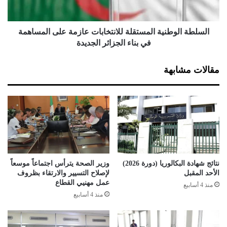
ق
ل
ل
و
ة
ط
السلطة الوطنية المستقلة للانتخابات عازمة على المساهمة
ل
ن
في بناء الجزائر الجديدة
ل
ي
ا
ة
مقالات مشابهة
ن
ا
ت
ل
خ
م
ا
س
ب
ت
ا
ق
ت
ل
ت
ة
و
ل
نتائج شهادة البكالوريا (دورة 2026)
وزير الصحة يترأس اجتماعاً موسعاً
ا
ل
الأحد المقبل
لإصلاح التسيير والارتقاء بظروف
ص
ا
عمل مهنيي القطاع
منذ 4 أسابيع
ل
ن
منذ 4 أسابيع
ه
ت
ي
خ
ك
ا