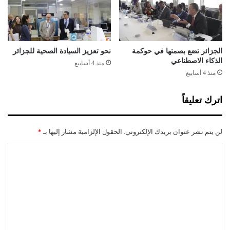
ل
ب
ة
ا
ق
ت
و
ع
ا
ا
الجزائر تضع بصمتها في حوكمة
نحو تعزيز السيادة الصحية للجزائر
ع
ز
الذكاء الاصطناعي
منذ 4 أسابيع
د
م
منذ 4 أسابيع
ه
ة
ا
ع
اترك تعليقاً
ل
ى
ا
لن يتم نشر عنوان بريدك الإلكتروني.
الحقول الإلزامية مشار إليها بـ
*
ل
م
ا
س
ل
ا
ه
ت
م
ع
ة
ف
ل
ي
ي