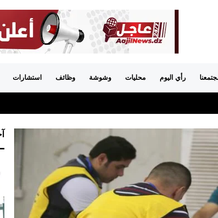
جتمعنا
رأي اليوم
محليات
وشوشة
وظائف
استشارات
آخ