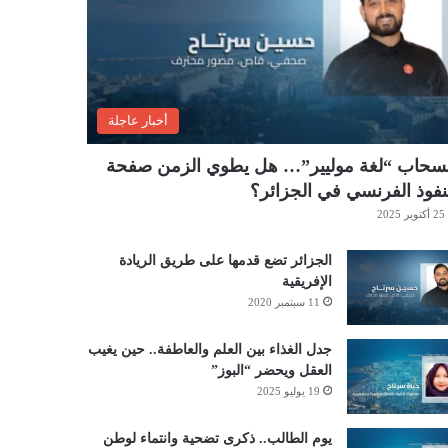
أخبار عاجلة
نسحاب “لغة موليير”… هل يطوي الزمن صفحة
نفوذ الفرنسي في الجزائر؟
25 أكتوبر 2025
الجزائر تضع قدمها على طريق الريادة
الإفريقية
11 سبتمبر 2020
جدل الغذاء بين العلم والعاطفة.. حين يغيب
العقل ويحضر “البوز”
19 يوليو 2025
يوم الطالب.. ذكرى تضحية وانتماء لوطن