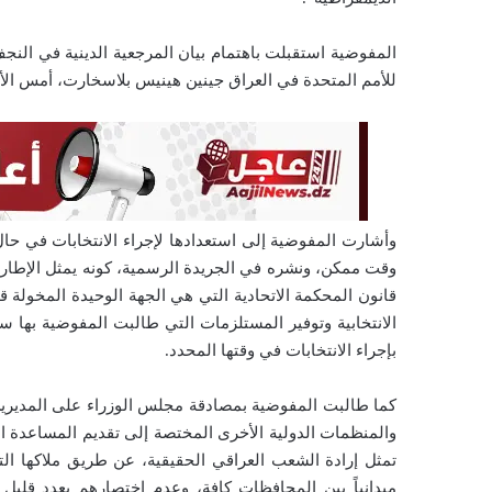
المفوضية استقبلت باهتمام بيان المرجعية الدينية في النجف
للأمم المتحدة في العراق جينين هينيس بلاسخارت، أمس الأ
وقت ممكن، ونشره في الجريدة الرسمية، كونه يمثل الإطار ا
قانون المحكمة الاتحادية التي هي الجهة الوحيدة المخولة قان
الانتخابية وتوفير المستلزمات التي طالبت المفوضية بها س
بإجراء الانتخابات في وقتها المحدد.
كما طالبت المفوضية بمصادقة مجلس الوزراء على المديرين
والمنظمات الدولية الأخرى المختصة إلى تقديم المساعدة الانت
تمثل إرادة الشعب العراقي الحقيقية، عن طريق ملاكها التق
ميدانياً بين المحافظات كافة، وعدم اختصارهم بعدد قليل 