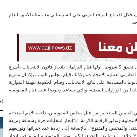
 خلال اجتماع المرجع الديني علي السيستاني مع ممثلة الأمين العام
حد
وأشارت المفوضية إلى استعدادها لإجراء الانتخابات في حال تحقق 5 شروط، أولها قيام البرلمان بإنجاز قانون الانتخابات بأسرع
لقانوني لعملية الانتخابات، وكذلك قيام مجلس النواب بإكمال تشريع
ونيا بالمصادقة على نتائج الانتخابات، وقيام الحكومة بتهيئة الموازنة
ابقا من الوزارات المعنية، والتي يساعد وجودها على قيام المفوضية
اخ
 العامين المنتخبين من قبل مجلس المفوضين، داعية الأمم المتحدة
خابية وتوفير الرقابة اللازمة، لـ”إنجاز انتخابات حرة وشفافة ونزيهة
ني والمختص والمتنوع”، بالإضافة إلى زيادة عدد خبرائها وتوزيعهم
لا يتلاءم مع طبيعة التحدي الكبير ودور المفوضية المهم في إنجاز