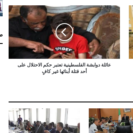
ع
ا
ئ
ل
ة
صف
د
و
ا
ب
ش
عائلة دوابشة الفلسطينية تعتبر حكم الاحتلال على
ة
أحد قتلة أبنائها غير كافٍ
ا
ل
ف
ل
س
ط
ي
ن
ي