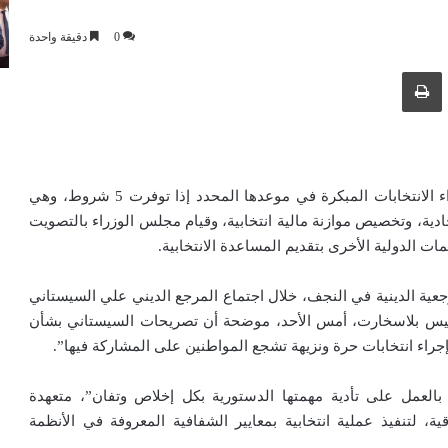
0
دقيقة واحدة
ك عبر البريد الإلكتروني
طباعة
أكدت مفوضية الانتخابات العراقية، الاثنين، استعدادها لإجراء الانتخابات المبكرة في موعدها المحدد إذا توفرت 5 شروط، وهي
ادية، وتخصيص موازنة مالية انتخابية، وقيام مجلس الوزراء بالتصويت
ت الدولية الأخرى بتقديم المساعدة الانتخابية.
جعية الدينية في النجف، خلال اجتماع المرجع الديني علي السيستاني
 هينيس بلاسخارت، أمس الأحد، موضحة أن تصريحات السيستاني بشأن
 بإجراء انتخابات حرة ونزيهة تشجع المواطنين على المشاركة فيها”.
ل بالعمل على تأدية مهمتها الدستورية بكل إخلاص وتفان”، متعهدة
اقية، لتنفيذ عملية انتخابية بمعايير الشفافية المعروفة في الأنظمة