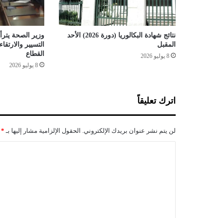
"
ح
ر
م
نتائج شهادة البكالوريا (دورة 2026) الأحد
وزير الصحة يترأس
ة
المقبل
التسيير والارتق
"
القطاع
8 يوليو 2026
ا
8 يوليو 2026
ل
ب
ي
اترك تعليقاً
و
ت
ب
لن يتم نشر عنوان بريدك الإلكتروني.
الحقول الإلزامية مشار إليها بـ
*
ا
ل
ا
أ
ل
ح
ي
ت
ا
ع
ء
ا
ل
ل