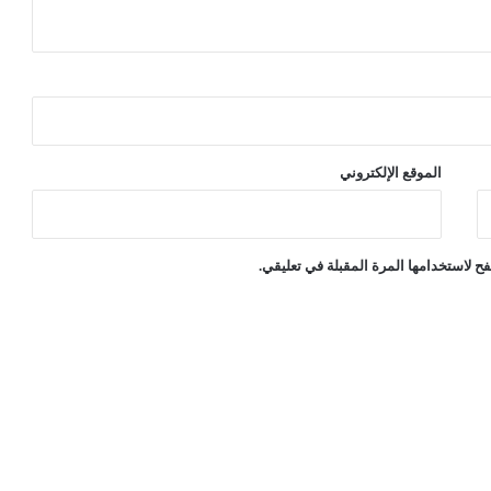
د
ق
ت
ل
ة
أ
ب
الموقع الإلكتروني
ن
ا
ئ
ه
ح لاستخدامها المرة المقبلة في تعليقي.
ا
غ
ي
ر
ك
ا
فٍ