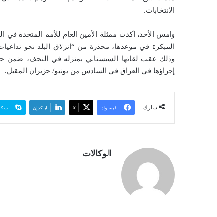
الانتخابات.
وأمس الأحد، أكدت ممثلة الأمين العام للأمم المتحدة في العر
المبكرة في موعدها، محذرة من “انزلاق البلد نحو تداعيات
وذلك عقب لقائها السيستاني بمنزله في النجف، ضمن جهود 
إجراؤها في العراق في السادس من يونيو/ حزيران المقبل.
شارك
فيسبوك
‫X
لينكدإن
سكا
الوكالات