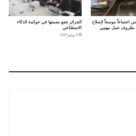
ة
ت
ع
ت
 اجتماعاً موسعاً لإصلاح
الجزائر تضع بصمتها في حوكمة الذكاء
ب
اء بظروف عمل مهنيي
الاصطناعي
ر
8 يوليو 2026
ح
ك
م
ا
ل
ا
ح
ت
ل
ا
ل
ع
ل
ى
أ
ح