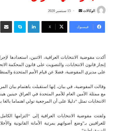
الوكالات
أ
15 سبتمبر 2020
ر
لينكدإن
سكايب
شار
س
فيسبوك
‫X
ل
ب
ر
ي
د
إنجاز قانون الانتخابات، والتصويت على قانون المحكمة الاتح
ا
على مديري المفوضية، فضلا عن قيام الأمم المتحدة والمنظما
إ
ل
وقالت المفوضية، في بيان، إنها استقبلت باهتمام بيان المر
ك
مع ممثلة الأمين العام للأمم المتحدة في العراق جينين
ت
الانتخابات تمثل “دليلا على أن المرجعية تولي اهتماما بالغا
ر
و
ولفتت مفوضية الانتخابات العراقية إلى “التزامها الكام
ن
للعراقيين بـ”وضع أصواتهم بمرتبة الأمانة القانونية والأخل
ي
ا
الديمقراطية”.