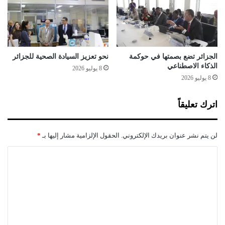
ا
ص
س
ل
ت
ا
ع
ح
م
ا
ا
ت
الجزائر تضع بصمتها في حوكمة
نحو تعزيز السيادة الصحية للجزائر
ل
ا
الذكاء الاصطناعي
8 يوليو 2026
ا
ل
8 يوليو 2026
ل
ت
ط
ي
اترك تعليقاً
ا
ج
ق
ا
ة
ء
لن يتم نشر عنوان بريدك الإلكتروني.
الحقول الإلزامية مشار إليها بـ
*
ب
ه
ا
ا
ل
م
ش
ت
ر
ع
و
ع
ل
ت