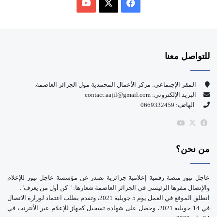
ف
ي
X
Y
س
o
للتواصل معنا
ب
u
و
T
المقر الإجتماعي: مركز الأعمال المحمدية مول الجزائر العاصمة.
البريد الإلكتروني: contact.aajil@gmail.com
ك
u
الهاتف: 0669332459
b
‫X
فيسبوك
‫YouTube
e
من نحن؟
عاجل نيوز منصة رقمية إعلامية جزائرية تصدر عن مؤسسة عاجل نيوز للإعلام
والإتصال مقرها الرئيسي في الجزائر العاصمة شعارها: " كن أول من يعرف".
انطلق الموقع في العمل يوم 5 جويلية 2021، وتقدم بطلب اعتماد لوزارة الاتصال
في 14 جويلية 2021، وحصل على شهادة تسجيل كجهاز للإعلام عبر الأنترنت في