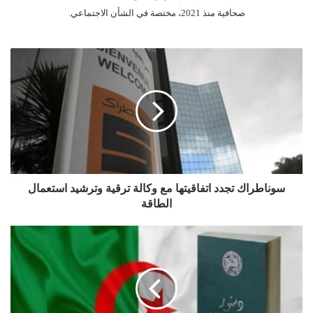
صحافية منذ 2021، مختصة في الشأن الاجتماعي.
س
و
ن
ا
ط
ر
ا
ك
ت
ج
سوناطراك تجدد اتفاقيتها مع وكالة ترقية وترشيد استعمال
د
الطاقة
د
ا
ا
ت
ل
ف
م
ا
ن
ق
ت
ي
د