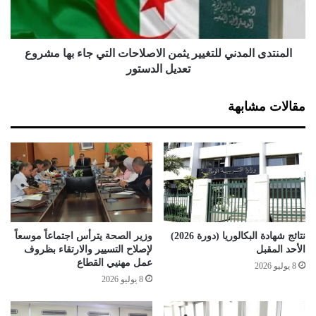
ت
ى
ه
ا
ا
ل
م
م
المنتدى المدني للتغيير يثمن الاصلاحات التي جاء بها مشروع
ع
د
تعديل الدستور
و
ن
ك
ي
مقالات مشابهة
ا
ل
ل
ل
ة
ت
ت
غ
ر
ي
ق
ي
ي
ر
ة
ي
و
ث
نتائج شهادة البكالوريا (دورة 2026)
وزير الصحة يترأس اجتماعاً موسعاً
ت
م
الأحد المقبل
لإصلاح التسيير والارتقاء بظروف
ر
ن
عمل مهنيي القطاع
8 يوليو 2026
ش
ا
8 يوليو 2026
ي
ل
د
ا