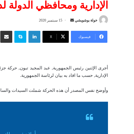
الإدارية ومحافظي الدولة لد
خولة بوشويشي
أ
15 سبتمبر 2020
ر
لينكدإن
سكايب
شار
س
فيسبوك
‫X
ل
ب
ر
ي
أجرى الإثنين رئيس الجمهورية, عبد المجيد تبون, حركة جز
د
الإدارية, حسب ما افاد به بيان لرئاسة الجمهورية.
ا
إ
وأوضح نفس المصدر أن هذه الحركة شملت السيدات والسادة 
ل
ك
ت
ر
و
ن