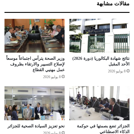
مقالات مشابهة
د
2
ا
1
ث
6
م
0
ؤ
ق
س
ا
س
ر
ا
و
ت
ر
نتائج شهادة البكالوريا (دورة 2026)
وزير الصحة يترأس اجتماعاً موسعاً
م
ة
الأحد المقبل
لإصلاح التسيير والارتقاء بظروف
ص
خ
عمل مهنيي القطاع
8 يوليو 2026
غ
م
8 يوليو 2026
ر
ر
ة
ب
ب
ت
م
ي
ن
ا
ا
ر
ط
ت
ق
الجزائر تضع بصمتها في حوكمة
نحو تعزيز السيادة الصحية للجزائر
ا
الذكاء الاصطناعي
8 يوليو 2026