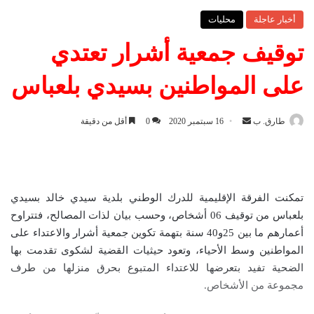
أخبار عاجلة
محليات
توقيف جمعية أشرار تعتدي
على المواطنين بسيدي بلعباس
طارق. ب
أ
16 سبتمبر 2020
0
أقل من دقيقة
ر
س
ل
ب
تمكنت الفرقة الإقليمية للدرك الوطني بلدية سيدي خالد بسيدي
ر
بلعباس من توقيف 06 أشخاص، وحسب بيان لذات المصالح، فتتراوح
ي
أعمارهم ما بين 25و40 سنة بتهمة تكوين جمعية أشرار والاعتداء على
د
المواطنين وسط الأحياء، وتعود حيثيات القضية لشكوى تقدمت بها
ا
الضحية تفيد بتعرضها للاعتداء المتبوع بحرق منزلها من طرف
إ
مجموعة من الأشخاص.
ل
ك