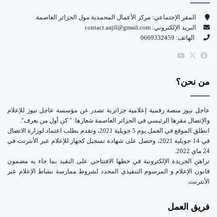
و
T
المقر الإجتماعي: مركز الأعمال المحمدية مول الجزائر العاصمة.
البريد الإلكتروني: contact.aajil@gmail.com
ك
u
الهاتف: 0669332459
b
‫X
فيسبوك
‫YouTube
e
من نحن؟
عاجل نيوز منصة رقمية إعلامية جزائرية تصدر عن مؤسسة عاجل نيوز للإعلام
والإتصال مقرها الرئيسي في الجزائر العاصمة شعارها: " كن أول من يعرف".
انطلق الموقع في العمل يوم 5 جويلية 2021، وتقدم بطلب اعتماد لوزارة الاتصال
في 14 جويلية 2021، وحصل على شهادة تسجيل كجهاز للإعلام عبر الأنترنت في
24 ماي 2022.
تراهن الجريدة الإلكترونية في خطها الافتتاحي على التقيد بما جاء به مضمون
قانون الإعلام و المرسوم التنفيذي المحدد لشروط ممارسة نشاط الإعلام عبر
الأنترنت.
فريق العمل