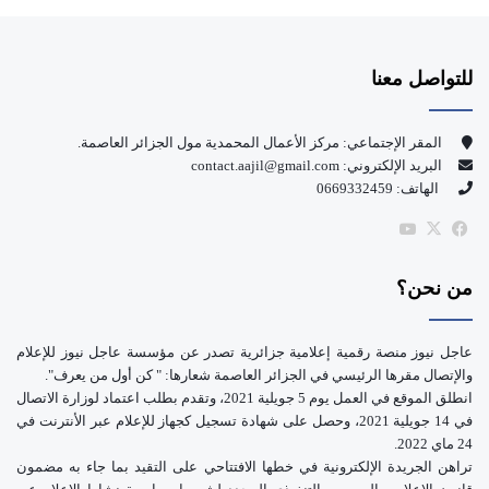
ي
X
Y
س
o
للتواصل معنا
ب
u
و
T
المقر الإجتماعي: مركز الأعمال المحمدية مول الجزائر العاصمة.
البريد الإلكتروني: contact.aajil@gmail.com
ك
u
الهاتف: 0669332459
b
‫X
فيسبوك
‫YouTube
e
من نحن؟
عاجل نيوز منصة رقمية إعلامية جزائرية تصدر عن مؤسسة عاجل نيوز للإعلام
والإتصال مقرها الرئيسي في الجزائر العاصمة شعارها: " كن أول من يعرف".
انطلق الموقع في العمل يوم 5 جويلية 2021، وتقدم بطلب اعتماد لوزارة الاتصال
في 14 جويلية 2021، وحصل على شهادة تسجيل كجهاز للإعلام عبر الأنترنت في
24 ماي 2022.
تراهن الجريدة الإلكترونية في خطها الافتتاحي على التقيد بما جاء به مضمون