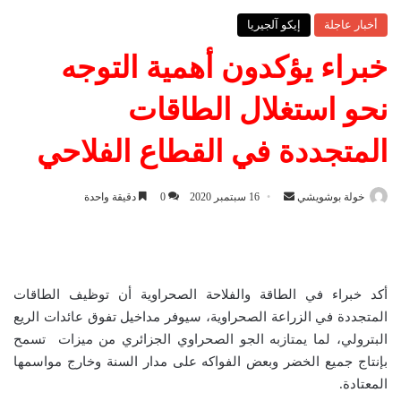
أخبار عاجلة
إيكو آلجيريا
خبراء يؤكدون أهمية التوجه
نحو استغلال الطاقات
المتجددة في القطاع الفلاحي
خولة بوشويشي
أ
16 سبتمبر 2020
0
دقيقة واحدة
ر
س
ل
ب
أكد خبراء في الطاقة والفلاحة الصحراوية أن توظيف الطاقات
ر
المتجددة في الزراعة الصحراوية، سيوفر مداخيل تفوق عائدات الريع
ي
البترولي، لما يمتازبه الجو الصحراوي الجزائري من ميزات تسمح
د
بإنتاج جميع الخضر وبعض الفواكه على مدار السنة وخارج مواسمها
ا
المعتادة.
إ