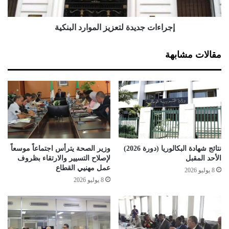
ث
ج
م
د
وابرز المتحدث ان الاستثمار الفلاحي في الجنوب الجزائري يتم عن
ا
ي
إجراءات جديدة لتعزيز الموارد البنكية
طريق توظيف التقنية وعن دراية شاملة بمكونات التربة التي يتم
ر
د
تحليلها وتزويدها بمواد عضوية بطريقة عقلانية في حال ما اثبتت
ف
ة
مقالات مشابهة
ي
ل
التحاليل قلتها.
ا
ت
ل
ع
ج
ز
ز
ي
ا
ز
ئ
ا
ر
ل
م
نتائج شهادة البكالوريا (دورة 2026)
وزير الصحة يترأس اجتماعاً موسعاً
و
الأحد المقبل
لإصلاح التسيير والارتقاء بظروف
ا
عمل مهنيي القطاع
8 يوليو 2026
ر
8 يوليو 2026
د
ا
ل
ب